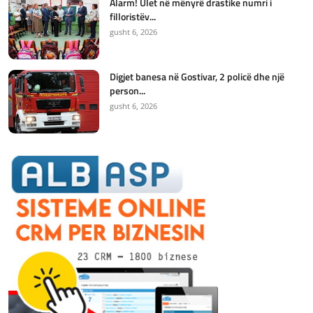
Alarm! Ulet në mënyrë drastike numri i
filloristëv...
gusht 6, 2026
Digjet banesa në Gostivar, 2 policë dhe një
person...
gusht 6, 2026