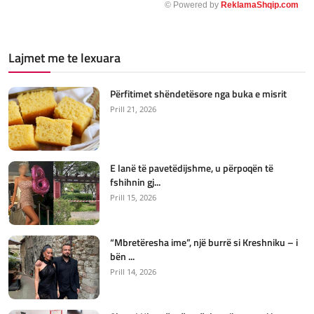
© Powered by
ReklamaShqip.com
Lajmet me te lexuara
Përfitimet shëndetësore nga buka e misrit
Prill 21, 2026
E lanë të pavetëdijshme, u përpoqën të
fshihnin gj...
Prill 15, 2026
“Mbretëresha ime”, një burrë si Kreshniku – i
bën ...
Prill 14, 2026