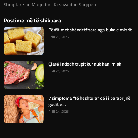
Shqiptare ne Maqedoni Kosova dhe Shqiperi.
Postime më të shikuara
Përfitimet shëndetësore nga buka e misrit
Prill 21, 2026
Çfarë i ndodh trupit kur nuk hani mish
Prill 21, 2026
7 simptoma “të heshtura” që i i paraprijnë
goditje...
Prill 24, 2026