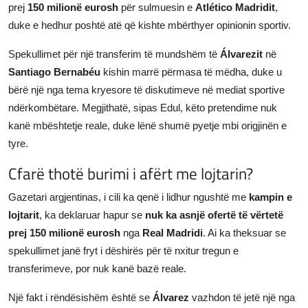
prej
150 milionë eurosh
për sulmuesin e
Atlético Madridit
,
duke e hedhur poshtë atë që kishte mbërthyer opinionin sportiv.
Spekullimet për një transferim të mundshëm të
Álvarezit
në
Santiago Bernabéu
kishin marrë përmasa të mëdha, duke u
bërë një nga tema kryesore të diskutimeve në mediat sportive
ndërkombëtare. Megjithatë, sipas Edul, këto pretendime nuk
kanë mbështetje reale, duke lënë shumë pyetje mbi origjinën e
tyre.
Cfarë thotë burimi i afërt me lojtarin?
Gazetari argjentinas, i cili ka qenë i lidhur ngushtë me
kampin e
lojtarit
, ka deklaruar hapur se
nuk ka asnjë ofertë të vërtetë
prej 150 milionë eurosh
nga
Real Madridi
. Ai ka theksuar se
spekullimet janë fryt i dëshirës për të nxitur tregun e
transferimeve, por nuk kanë bazë reale.
Një fakt i rëndësishëm është se
Álvarez
vazhdon të jetë një nga