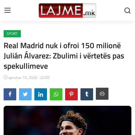
SPORT
Shtëpi
Real Madrid nuk i ofroi 150 milionë
LAJME MAQEDONI
Julián Álvarez: Zbulimi i vërtetës pas
spekullimeve
SHQIPERI
KOSOVA
qershor 10, 2026 - 22:00
LAJME NGA BOTA
SHOWBIZ
SPORT
SHENDETI