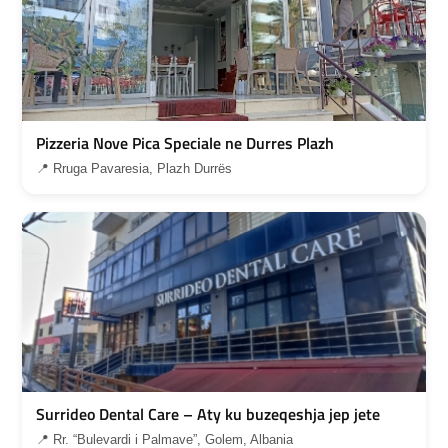
Pizzeria Nove Pica Speciale ne Durres Plazh
📍 Rruga Pavaresia, Plazh Durrës
Surrideo Dental Care – Aty ku buzeqeshja jep jete
📍 Rr. “Bulevardi i Palmave”, Golem, Albania