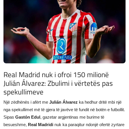
JETA
Gallery
Shqip
Real Madrid nuk i ofroi 150 milionë
Julián Álvarez: Zbulimi i vërtetës pas
spekullimeve
Një zëdhënës i afërt me
Julián Álvarez
ka hedhur dritë mbi një
nga spekullimet më të gjera të javëve të fundit në botën e futbollit.
Sipas
Gastón Edul
, gazetar argjentinas me burime të
besueshme,
Real Madridi
nuk ka paraqitur ndonjë ofertë zyrtare