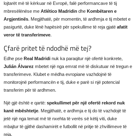
lojtarët më të kërkuar në Evropë, falë performancave të tij
mbresëlënëse me
Atlético Madridin
dhe
Kombëtaren e
Argjentinës
. Megjithatë, për momentin, të ardhmja e tij mbetet e
pasigurtë, duke lënë hapësirë për spekullime të reja gjatë
afatit
veror të transferimeve
.
Çfarë pritet të ndodhë më tej?
Edhe pse
Real Madridi
nuk ka paraqitur një ofertë konkrete,
Julián Álvarez
mbetet një nga emrat më të diskutuar në tregun e
transferimeve. Klubet e mëdha evropiane vazhdojnë të
monitorojnë performancën e tij, duke e parë si një potencial
transferim për të ardhmen.
Një gjë është e qartë:
spekullimet për një ofertë rekord nuk
kanë mbështetje
. Megjithatë, e ardhmja e tij do të vazhdojë të
jetë një nga temat më të nxehta të verës së këtij viti, duke
mbajtur të gjithë dashamirët e futbollit në pritje të zhvillimeve të
reja.