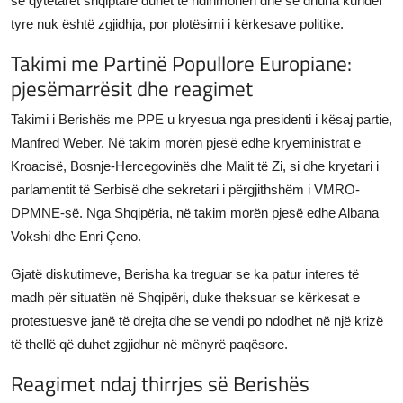
se qytetarët shqiptarë duhet të ndihmohen dhe se dhuna kundër
tyre nuk është zgjidhja, por plotësimi i kërkesave politike.
Takimi me Partinë Popullore Europiane:
pjesëmarrësit dhe reagimet
Takimi i Berishës me PPE u kryesua nga presidenti i kësaj partie,
Manfred Weber. Në takim morën pjesë edhe kryeministrat e
Kroacisë, Bosnje-Hercegovinës dhe Malit të Zi, si dhe kryetari i
parlamentit të Serbisë dhe sekretari i përgjithshëm i VMRO-
DPMNE-së. Nga Shqipëria, në takim morën pjesë edhe Albana
Vokshi dhe Enri Çeno.
Gjatë diskutimeve, Berisha ka treguar se ka patur interes të
madh për situatën në Shqipëri, duke theksuar se kërkesat e
protestuesve janë të drejta dhe se vendi po ndodhet në një krizë
të thellë që duhet zgjidhur në mënyrë paqësore.
Reagimet ndaj thirrjes së Berishës