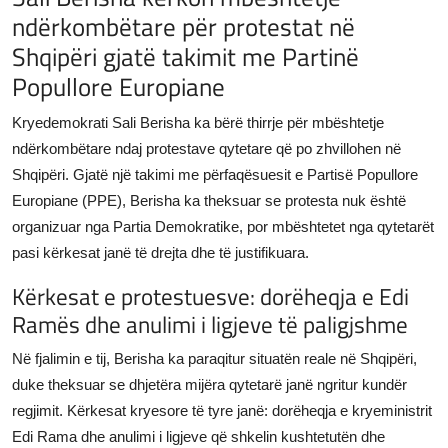
ndërkombëtare për protestat në
JETA
Shqipëri gjatë takimit me Partinë
Gallery
Popullore Europiane
Kryedemokrati Sali Berisha ka bërë thirrje për mbështetje
Shqip
ndërkombëtare ndaj protestave qytetare që po zhvillohen në
Shqipëri. Gjatë një takimi me përfaqësuesit e Partisë Popullore
Europiane (PPE), Berisha ka theksuar se protesta nuk është
organizuar nga Partia Demokratike, por mbështetet nga qytetarët
pasi kërkesat janë të drejta dhe të justifikuara.
Kërkesat e protestuesve: dorëheqja e Edi
Ramës dhe anulimi i ligjeve të paligjshme
Në fjalimin e tij, Berisha ka paraqitur situatën reale në Shqipëri,
duke theksuar se dhjetëra mijëra qytetarë janë ngritur kundër
regjimit. Kërkesat kryesore të tyre janë: dorëheqja e kryeministrit
Edi Rama dhe anulimi i ligjeve që shkelin kushtetutën dhe