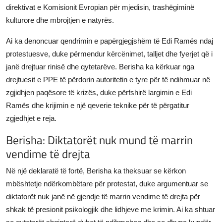
direktivat e Komisionit Evropian për mjedisin, trashëgiminë
kulturore dhe mbrojtjen e natyrës.
Ai ka denoncuar qendrimin e papërgjegjshëm të Edi Ramës ndaj
protestuesve, duke përmendur kërcënimet, talljet dhe fyerjet që i
janë drejtuar rinisë dhe qytetarëve. Berisha ka kërkuar nga
drejtuesit e PPE të përdorin autoritetin e tyre për të ndihmuar në
zgjidhjen paqësore të krizës, duke përfshirë largimin e Edi
Ramës dhe krijimin e një qeverie teknike për të përgatitur
zgjedhjet e reja.
Berisha: Diktatorët nuk mund të marrin
vendime të drejta
Në një deklaratë të fortë, Berisha ka theksuar se kërkon
mbështetje ndërkombëtare për protestat, duke argumentuar se
diktatorët nuk janë në gjendje të marrin vendime të drejta për
shkak të presionit psikologjik dhe lidhjeve me krimin. Ai ka shtuar