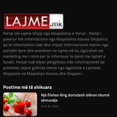
Portal me Lajme Shqip nga Maqedonia e Veriut - Portal i
pavarur me informacione nga Maqedonia Kosova Shqiperia
qe te informoheni sakt dhe shpejt Informacionet meren nga
portalet tjere dhe postohen ne lajme.mk ku sigurohet nje
marketing me i mire per te informuar te tjeret me lajmet e
fundit. Portali nuk mban pergjithesi mbi informacionet qe
postohen sepse gjithcka meret nga Agjensite e Lajmeve
Shqiptare ne Maqedoni Kosova dhe Shqiperi.
Postime më të shikuara
Një filxhan lëng domatesh shëron shumë
sëmundje
Prill 20, 2026