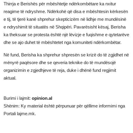
Thirrja e Berishës për mbështetje ndërkombëtare ka nxitur
reagime të ndryshme. Ndërkohë që disa e mbështesin kërkesën
e tij, të tjerë kanë shprehur skepticizëm në lidhje me mundësinë
e ndryshimit të situatës në Shqipëri. Pavarësisht kësaj, Berisha
ka theksuar se protesta është një lëvizje e fuqishme e qytetarëve
dhe se ajo duhet të mbështetet nga komuniteti ndërkombëtar.
Në fund, Berisha ka shprehur shpresën se krizë do të zgjidhet në
mënyrë paqësore dhe se qeveria teknike do të mundësojë
organizimin e zgjedhjeve të reja, duke i dhënë fund regjimit
aktual.
Burimi i lajmit:
opinion.al
Shënim: Ky material është përpunuar për qëllime informimi nga
Portali lajme.mk.