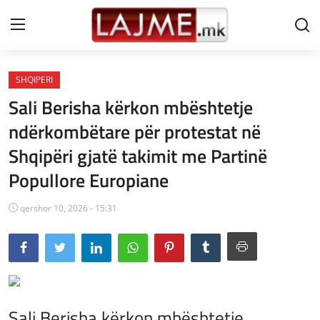
SHQIPERI
Shtëpi
Sali Berisha kërkon mbështetje
LAJME MAQEDONI
ndërkombëtare për protestat në
Shqipëri gjatë takimit me Partinë
SHQIPERI
Popullore Europiane
KOSOVA
qershor 10, 2026 - 15:31
LAJME NGA BOTA
SHOWBIZ
SPORT
SHENDETI
Sali Berisha kërkon mbështetje