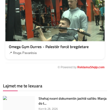
Omega Gym Durres - Palestër forcë bregdetare
📍 Rruga Pavarësia
© Powered by
ReklamaShqip.com
Lajmet me te lexuara
Shehaj nxorri dokumentin jashtë sallës: Manja
do t...
Korrik 28, 2026