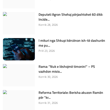
Deputeti Agron Shehaj përjashtohet 60 ditë:
Incide...
Korrik 28, 2026
I mituri nga Shkupi kërcënon ish-të dashurën
me pu...
Prill 23, 2026
Rama: "Nuk e lëshojmë timonin!" – PS
vazhdon misio...
Korrik 30, 2026
Reforma Territoriale: Berisha akuzon Ramën
për "kr...
Korrik 31, 2026