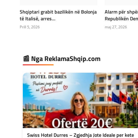
Shqiptari grabit bazilikën në Bolonja
Alarm për shpë
të Italisë, arres...
Republikën Demo
Prill 5, 2026
maj 27, 2026
📰 Nga ReklamaShqip.com
Swiss Hotel Durres – Zgjedhja Jote Ideale per kete