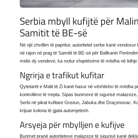
Serbia mbyll kufijtë për Malin
Samitit të BE-së
Në një zhvillim të papritur, autoritetet serbe kanë vendosur 
në rajon në prag të Samitit të BE-së për Ballkanin Perëndimo
midis dy vendeve, ka nxitur shqetësime të mëdha në lidhje m
Ngrirja e trafikut kufitar
Qytetarët e Malit të Zi kanë hasur në vështirësi të mëdha për
kontrollime të rrepta. Sipas burimeve të sigurisë malazeze,
Serbi në pikat kufitare Gostun, Jabuka dhe Draçenovac. Kont
krijuar kolona të gjata automjetesh.
Arsyeja për mbylljen e kufijve
Burimet pranë autoriteteve malazeze të sigurisë kanë dekl