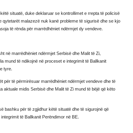
të situatë, duke deklaruar se kontrollimet e rrepta të policisë
se qytetarët malazezë nuk kanë probleme të sigurisë dhe se kjo
 pasoja të rënda për marrëdhëniet ndërmjet dy vendeve.
isht në marrëdhëniet ndërmjet Serbisë dhe Malit të Zi,
la mund të ndikojnë në proceset e integrimit të Ballkanit
 tyre.
 rrugët për të përmirësuar marrëdhëniet ndërmjet vendeve dhe të
ta aktuale midis Serbisë dhe Malit të Zi mund të bëjë që këto
së bashku për të zgjidhur këtë situatë dhe të sigurojnë që
 integrimit të Ballkanit Perëndimor në BE.