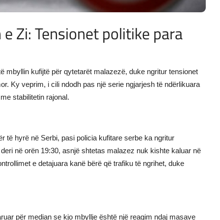
 e Zi: Tensionet politike para
të mbyllin kufijtë për qytetarët malazezë, duke ngritur tensionet
r. Ky veprim, i cili ndodh pas një serie ngjarjesh të ndërlikuara
e stabilitetin rajonal.
 të hyrë në Serbi, pasi policia kufitare serbe ka ngritur
 deri në orën 19:30, asnjë shtetas malazez nuk kishte kaluar në
rollimet e detajuara kanë bërë që trafiku të ngrihet, duke
aruar për median se kjo mbyllje është një reagim ndaj masave