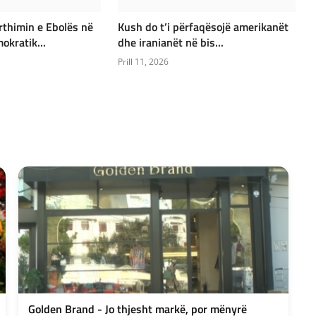
rthimin e Ebolës në
Kush do t’i përfaqësojë amerikanët
kratik...
dhe iranianët në bis...
Prill 11, 2026
Golden Brand - Jo thjesht markë, por mënyrë