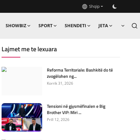
Shqip
SHOWBIZ
SPORT
SHENDETI
JETA
Lajmet me te lexuara
Reforma Territoriale: Bashkitë do të
zvogëlohen ng...
Korrik 31, 2026
Tensioni në gjysmëfinalen e Big
Brother VIP: Miri ...
Prill 12, 2026