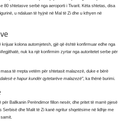
80 shtetasve serbë nga aeroporti i Tivarit. Këta shtetas, disa
 sigurinë, u ndaluan të hyjnë në Mal të Zi dhe u kthyen në
eve
ë krijuar kolona automjetesh, gjë që është konfirmuar edhe nga
gjithatë, nuk ka një konfirmim zyrtar nga autoritetet serbe për
on masa të rrepta vetëm për shtetasit malazezë, duke e bërë
ndalesë e hapur kundër qytetarëve malazezë”
, ka thënë burimi.
ë
 për Ballkanin Perëndimor fillon nesër, dhe pritet të marrë pjesë
s Serbisë dhe Malit të Zi kanë ngritur shqetësime në lidhje me
 samit.