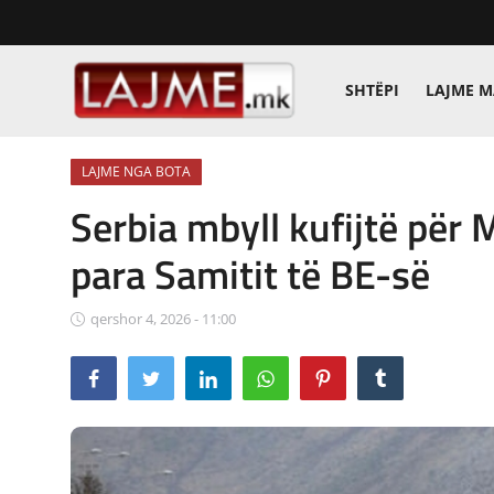
SHTËPI
LAJME 
Shtëpi
LAJME NGA BOTA
LAJME MAQEDONI
Serbia mbyll kufijtë për M
SHQIPERI
para Samitit të BE-së
KOSOVA
qershor 4, 2026 - 11:00
LAJME NGA BOTA
SHOWBIZ
SPORT
SHENDETI