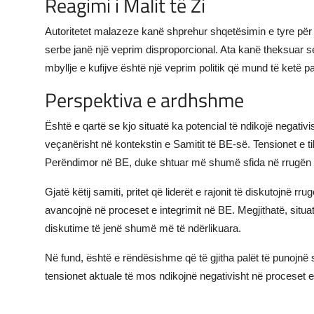
Reagimi i Malit të Zi
Autoritetet malazeze kanë shprehur shqetësimin e tyre për kë
serbe janë një veprim disproporcional. Ata kanë theksuar 
mbyllje e kufijve është një veprim politik që mund të ketë
Perspektiva e ardhshme
Është e qartë se kjo situatë ka potencial të ndikojë negativ
veçanërisht në kontekstin e Samitit të BE-së. Tensionet e til
Perëndimor në BE, duke shtuar më shumë sfida në rrugën e
Gjatë këtij samiti, pritet që liderët e rajonit të diskutojnë
avancojnë në proceset e integrimit në BE. Megjithatë, situa
diskutime të jenë shumë më të ndërlikuara.
Në fund, është e rëndësishme që të gjitha palët të punojnë 
tensionet aktuale të mos ndikojnë negativisht në proceset e