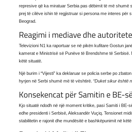
represive që ka miratuar Serbia pas dëbimit të më shumë se 
prej të cilëve ishin të regjistruar si persona me interes për
Beograd.
Reagimi i mediave dhe autoritet
Televizioni N1 ka raportuar se në pikën kufitare Gostun jan
kamerat e Ministrisë së Punëve të Brendshme të Serbisë. Me
këtë situatë.
Një burim i “Vijesti” ka deklaruar se policia serbe po zbat
hyrjen në Serbi shumë më të vështirë.
“Duket sikur është 
Konsekencat për Samitin e BE-s
Kjo situatë ndodh në një moment kritike, pasi Samiti i BE-së
edhe presidenti i Serbisë, Aleksandër Vuçiq. Tensionet midi
stabilitetin e rajonit dhe mundësitë e bashkëpunimit në këtë