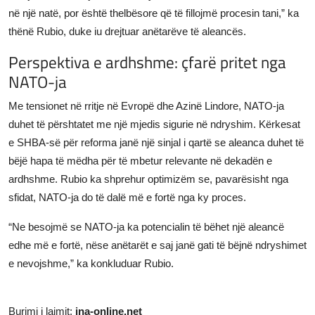
në një natë, por është thelbësore që të fillojmë procesin tani,” ka
thënë Rubio, duke iu drejtuar anëtarëve të aleancës.
Perspektiva e ardhshme: çfarë pritet nga
NATO-ja
Me tensionet në rritje në Evropë dhe Azinë Lindore, NATO-ja
duhet të përshtatet me një mjedis sigurie në ndryshim. Kërkesat
e SHBA-së për reforma janë një sinjal i qartë se aleanca duhet të
bëjë hapa të mëdha për të mbetur relevante në dekadën e
ardhshme. Rubio ka shprehur optimizëm se, pavarësisht nga
sfidat, NATO-ja do të dalë më e fortë nga ky proces.
“Ne besojmë se NATO-ja ka potencialin të bëhet një aleancë
edhe më e fortë, nëse anëtarët e saj janë gati të bëjnë ndryshimet
e nevojshme,” ka konkluduar Rubio.
Burimi i lajmit:
ina-online.net