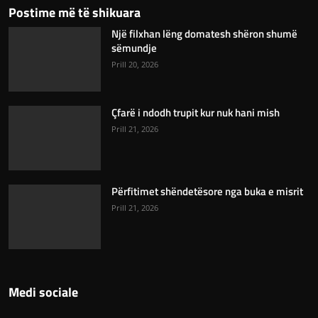
Postime më të shikuara
Një filxhan lëng domatesh shëron shumë
sëmundje
Prill 20, 2026
Çfarë i ndodh trupit kur nuk hani mish
Prill 21, 2026
Përfitimet shëndetësore nga buka e misrit
Prill 21, 2026
Medi sociale