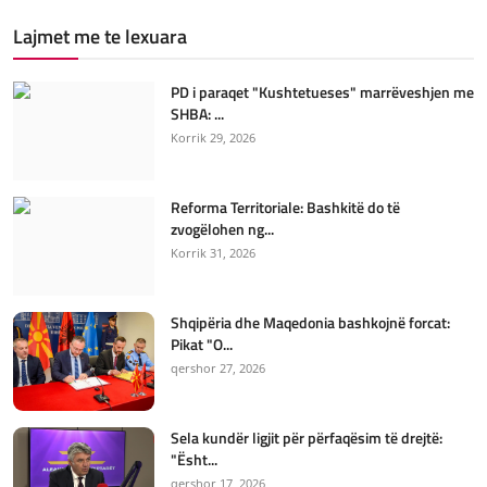
Lajmet me te lexuara
PD i paraqet "Kushtetueses" marrëveshjen me
SHBA: ...
Korrik 29, 2026
Reforma Territoriale: Bashkitë do të
zvogëlohen ng...
Korrik 31, 2026
Shqipëria dhe Maqedonia bashkojnë forcat:
Pikat "O...
qershor 27, 2026
Sela kundër ligjit për përfaqësim të drejtë:
"Ësht...
qershor 17, 2026