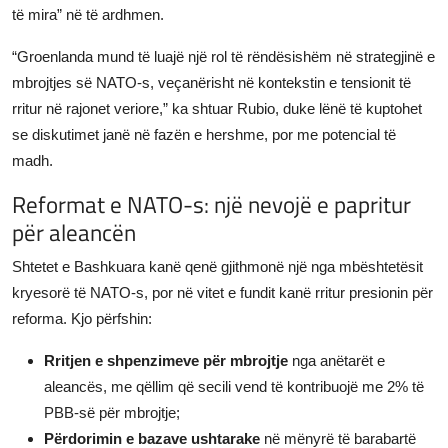
të mira” në të ardhmen.
“Groenlanda mund të luajë një rol të rëndësishëm në strategjinë e
mbrojtjes së NATO-s, veçanërisht në kontekstin e tensionit të
rritur në rajonet veriore,” ka shtuar Rubio, duke lënë të kuptohet
se diskutimet janë në fazën e hershme, por me potencial të
madh.
Reformat e NATO-s: një nevojë e papritur
për aleancën
Shtetet e Bashkuara kanë qenë gjithmonë një nga mbështetësit
kryesorë të NATO-s, por në vitet e fundit kanë rritur presionin për
reforma. Kjo përfshin:
Rritjen e shpenzimeve për mbrojtje
nga anëtarët e
aleancës, me qëllim që secili vend të kontribuojë me 2% të
PBB-së për mbrojtje;
Përdorimin e bazave ushtarake
në mënyrë të barabartë