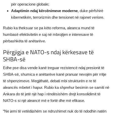
për operacione globale;
Adaptimin ndaj kërcënimeve moderne
, duke përfshirë
kibernetikën, terrorizmin dhe tensionet në rajonet veriore.
Rubio ka theksuar se pa këto reforma, aleanca mund të
humbasë efektivitetin e saj në mbrojtjen e interesave të
përbashkëta të anëtarëve.
Përgjigja e NATO-s ndaj kërkesave të
SHBA-së
Edhe pse disa vende kanë treguar rezistencë ndaj presionit të
SHBA-së, shumica e anëtarëve kanë pranuar nevojën për rritje
të shpenzimeve. Megjithatë, debati mbi strukturën e re të
aleancës mbetet i hapur. Rubio ka shprehur besimin se samiti në
Ankara do të jetë një hap i rëndësishëm drejt konsolidimit të
NATO-s si një aleancë më e fortë dhe më efikase.
“Ne jemi të vetëdijshëm se ndryshimet nuk do të ndodhin natën