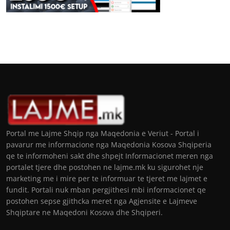
Portal me Lajme Shqip nga Maqedonia e Veriut - Portal i
pavarur me informacione nga Maqedonia Kosova Shqiperia
qe te informoheni sakt dhe shpejt Informacionet meren nga
portalet tjere dhe postohen ne lajme.mk ku sigurohet nje
marketing me i mire per te informuar te tjeret me lajmet e
fundit. Portali nuk mban pergjithesi mbi informacionet qe
postohen sepse gjithcka meret nga Agjensite e Lajmeve
Shqiptare ne Maqedoni Kosova dhe Shqiperi.