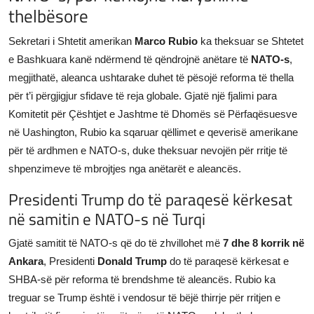
thelbësore
JETA
Sekretari i Shtetit amerikan
Marco Rubio
ka theksuar se Shtetet
Gallery
e Bashkuara kanë ndërmend të qëndrojnë anëtare të
NATO-s
,
megjithatë, aleanca ushtarake duhet të pësojë reforma të thella
Shqip
për t’i përgjigjur sfidave të reja globale. Gjatë një fjalimi para
Komitetit për Çështjet e Jashtme të Dhomës së Përfaqësuesve
në Uashington, Rubio ka sqaruar qëllimet e qeverisë amerikane
për të ardhmen e NATO-s, duke theksuar nevojën për rritje të
shpenzimeve të mbrojtjes nga anëtarët e aleancës.
Presidenti Trump do të paraqesë kërkesat
në samitin e NATO-s në Turqi
Gjatë samitit të NATO-s që do të zhvillohet më
7 dhe 8 korrik në
Ankara
, Presidenti
Donald Trump
do të paraqesë kërkesat e
SHBA-së për reforma të brendshme të aleancës. Rubio ka
treguar se Trump është i vendosur të bëjë thirrje për rritjen e