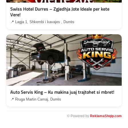
Swiss Hotel Durres – Zgjedhja Jote Ideale per kete
Vere!
📍 Lagja 1, Shkembi i kavajes , Durrës
Auto Servis King – Ku makina juaj trajtohet si mbret!
📍 Rruga Martin Camaj, Durrës
© Powered by
ReklamaShqip.com