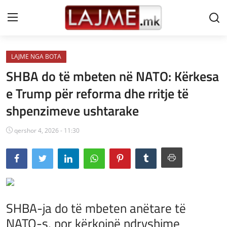
LAJME NGA BOTA
Shtëpi
SHBA do të mbeten në NATO: Kërkesa
LAJME MAQEDONI
e Trump për reforma dhe rritje të
shpenzimeve ushtarake
SHQIPERI
KOSOVA
qershor 4, 2026 - 11:30
LAJME NGA BOTA
SHOWBIZ
SPORT
SHBA-ja do të mbeten anëtare të
NATO-s, por kërkojnë ndryshime
SHENDETI