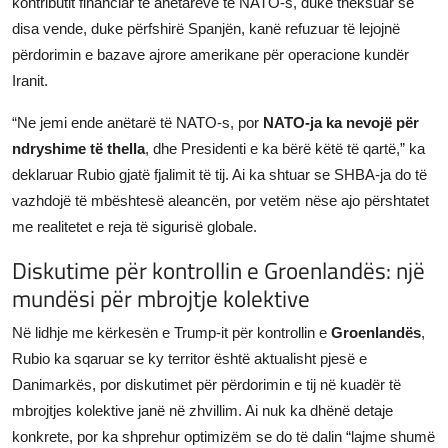
kontributit financiar të anëtarëve të NATO-s, duke theksuar se
disa vende, duke përfshirë Spanjën, kanë refuzuar të lejojnë
përdorimin e bazave ajrore amerikane për operacione kundër
Iranit.
“Ne jemi ende anëtarë të NATO-s, por
NATO-ja ka nevojë për
ndryshime të thella
, dhe Presidenti e ka bërë këtë të qartë,” ka
deklaruar Rubio gjatë fjalimit të tij. Ai ka shtuar se SHBA-ja do të
vazhdojë të mbështesë aleancën, por vetëm nëse ajo përshtatet
me realitetet e reja të sigurisë globale.
Diskutime për kontrollin e Groenlandës: një
mundësi për mbrojtje kolektive
Në lidhje me kërkesën e Trump-it për kontrollin e
Groenlandës
,
Rubio ka sqaruar se ky territor është aktualisht pjesë e
Danimarkës, por diskutimet për përdorimin e tij në kuadër të
mbrojtjes kolektive janë në zhvillim. Ai nuk ka dhënë detaje
konkrete, por ka shprehur optimizëm se do të dalin “lajme shumë