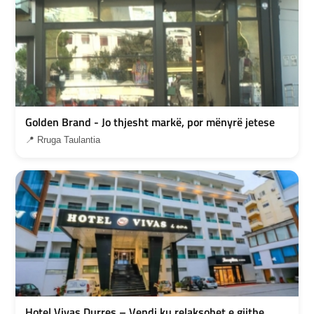
Golden Brand - Jo thjesht markë, por mënyrë jetese
📍 Rruga Taulantia
Hotel Vivas Durres – Vendi ku relaksohet e gjithe