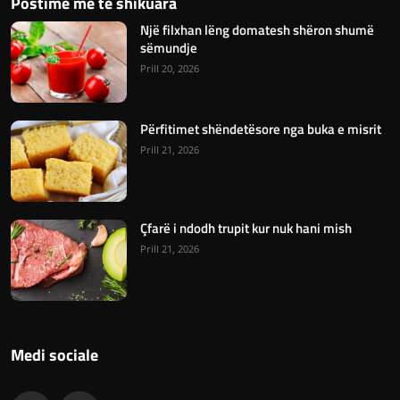
Postime më të shikuara
Një filxhan lëng domatesh shëron shumë
sëmundje
Prill 20, 2026
Përfitimet shëndetësore nga buka e misrit
Prill 21, 2026
Çfarë i ndodh trupit kur nuk hani mish
Prill 21, 2026
Medi sociale