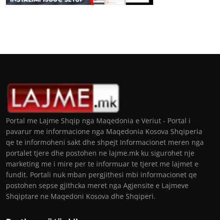
Portal me Lajme Shqip nga Maqedonia e Veriut - Portal i
pavarur me informacione nga Maqedonia Kosova Shqiperia
qe te informoheni sakt dhe shpejt Informacionet meren nga
portalet tjere dhe postohen ne lajme.mk ku sigurohet nje
marketing me i mire per te informuar te tjeret me lajmet e
fundit. Portali nuk mban pergjithesi mbi informacionet qe
postohen sepse gjithcka meret nga Agjensite e Lajmeve
Shqiptare ne Maqedoni Kosova dhe Shqiperi.