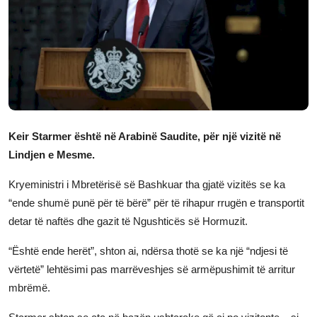
JETA
Gallery
Shqip
Keir Starmer është në Arabinë Saudite, për një vizitë në
Lindjen e Mesme.
Kryeministri i Mbretërisë së Bashkuar tha gjatë vizitës se ka
“ende shumë punë për të bërë” për të rihapur rrugën e transportit
detar të naftës dhe gazit të Ngushticës së Hormuzit.
“Është ende herët”, shton ai, ndërsa thotë se ka një “ndjesi të
vërtetë” lehtësimi pas marrëveshjes së armëpushimit të arritur
mbrëmë.