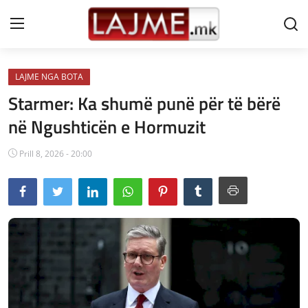
LAJME NGA BOTA
Shtëpi
Starmer: Ka shumë punë për të bërë
LAJME MAQEDONI
në Ngushticën e Hormuzit
SHQIPERI
Prill 8, 2026 - 20:00
KOSOVA
LAJME NGA BOTA
SHOWBIZ
SPORT
SHENDETI