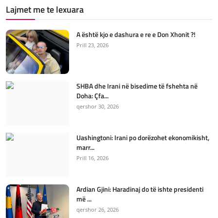
Lajmet me te lexuara
A është kjo e dashura e re e Don Xhonit ?!
Prill 23, 2026
SHBA dhe Irani në bisedime të fshehta në
Doha: Çfa...
qershor 30, 2026
Uashingtoni: Irani po dorëzohet ekonomikisht,
marr...
Prill 16, 2026
Ardian Gjini: Haradinaj do të ishte presidenti
më ...
qershor 26, 2026