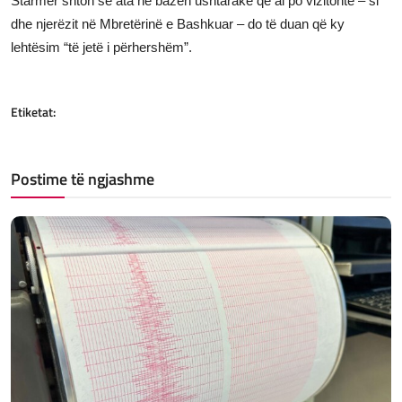
Starmer shton se ata në bazën ushtarake që ai po vizitonte – si
dhe njerëzit në Mbretërinë e Bashkuar – do të duan që ky
lehtësim “të jetë i përhershëm”.
Etiketat:
Postime të ngjashme