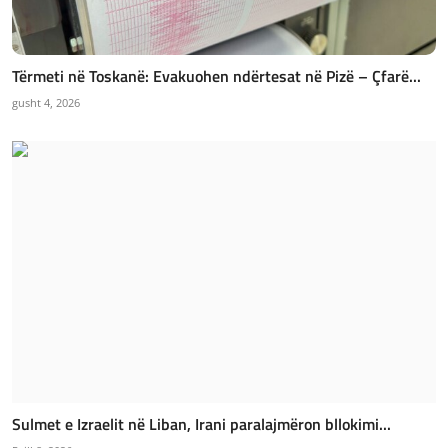
Tërmeti në Toskanë: Evakuohen ndërtesat në Pizë – Çfarë...
gusht 4, 2026
Sulmet e Izraelit në Liban, Irani paralajmëron bllokimi...