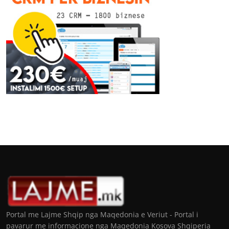
Portal me Lajme Shqip nga Maqedonia e Veriut - Portal i
pavarur me informacione nga Maqedonia Kosova Shqiperia