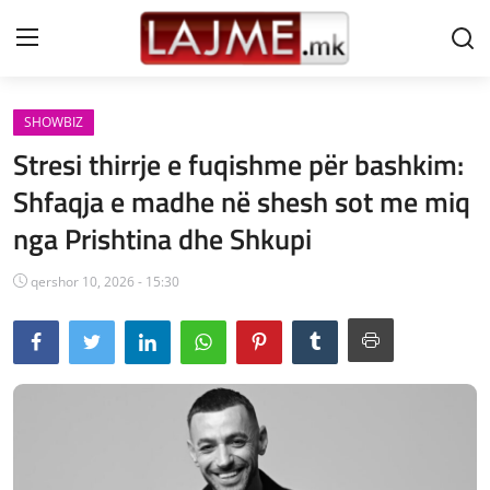
SHOWBIZ
Shtëpi
Stresi thirrje e fuqishme për bashkim:
LAJME MAQEDONI
Shfaqja e madhe në shesh sot me miq
nga Prishtina dhe Shkupi
SHQIPERI
KOSOVA
qershor 10, 2026 - 15:30
LAJME NGA BOTA
SHOWBIZ
SPORT
SHENDETI