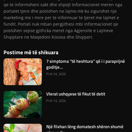
qe te informoheni sakt dhe shpejt Informacionet meren nga
portalet tjere dhe postohen ne lajme.mk ku sigurohet nje
marketing me i mire per te informuar te tjeret me lajmet e
fundit. Portali nuk mban pergjithesi mbi informacionet qe
postohen sepse gjithcka meret nga Agjensite e Lajmeve
Shqiptare ne Maqedoni Kosova dhe Shqiperi.
Postime më të shikuara
7 simptoma “të heshtura” që i i paraprijnë
goditje...
Prill 24, 2026
Vlerat ushqyese të fikut të detit
Prill 14, 2026
Një filxhan lëng domatesh shëron shumë