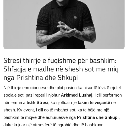
JETA
Gallery
Shqip
Stresi thirrje e fuqishme për bashkim:
Shfaqja e madhe në shesh sot me miq
nga Prishtina dhe Shkupi
Një thirrje emocionuese dhe plot pasion ka nisur të lëvizë rrjetet
sociale sot, pasi reperi i njohur
Arkimed Lushaj
, i cili performon
nën emrin artistik
Stresi
, ka njoftuar një
takim të veçantë
në
shesh. Ky event, i cili do të mbahet sot, ka të bëjë me një
bashkim të miqve dhe adhuruesve nga
Prishtina dhe Shkupi
,
duke krijuar një atmosferë të ngrohtë dhe të bashkuar.