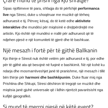
Sipas njoftimeve të para, shfaqja do të përfshijë
performanca
live
nga Stresi, duke u shoqëruar me muzikë që tërheq
adhuruesit e tij. Përveç kësaj, do të ketë edhe
aktivitete
interaktive
dhe mundësi për miqësinë e drejtpërdrejtë me
artistin. Kjo është një mundësi e rrallë për adhuruesit që të
ndjehen pjesë e një komuniteti të gjerë dhe të bashkuar.
Një mesazh i fortë për të gjithë Ballkanin
Kjo thirrje e Stresit nuk është vetëm për adhuruesit e tij, por edhe
për të gjithë ata që besojnë në fuqinë e bashkimit. Në një kohë ku
ndarja dhe mosmarrëveshjet janë të pranishme, një mesazh i tillë
bën thirrje për
harmoni dhe bashkëpunim
. Duke ftuar miq nga
Prishtina dhe Shkupi, Stresi dëshiron të tregojë se muzikë dhe
miqësia janë gjuhë universale që i lidhin njerëzit pavarësisht nga
kufijtë gjeografikë.
Si mund të merrni pjesë në këtë event?