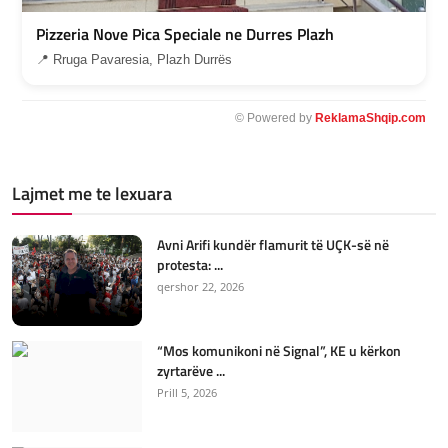
Pizzeria Nove Pica Speciale ne Durres Plazh
📍 Rruga Pavaresia, Plazh Durrës
© Powered by
ReklamaShqip.com
Lajmet me te lexuara
Avni Arifi kundër flamurit të UÇK-së në
protesta: ...
qershor 22, 2026
“Mos komunikoni në Signal”, KE u kërkon
zyrtarëve ...
Prill 5, 2026