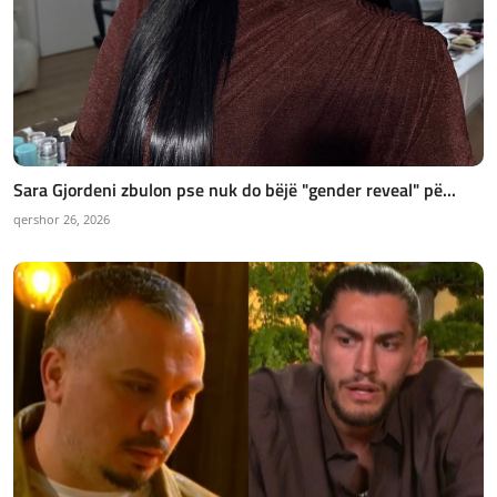
Sara Gjordeni zbulon pse nuk do bëjë "gender reveal" pë...
qershor 26, 2026