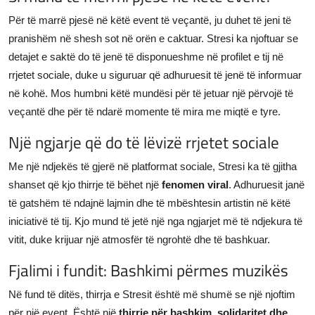
Për të marrë pjesë në këtë event të veçantë, ju duhet të jeni të
pranishëm në shesh sot në orën e caktuar. Stresi ka njoftuar se
detajet e saktë do të jenë të disponueshme në profilet e tij në
rrjetet sociale, duke u siguruar që adhuruesit të jenë të informuar
në kohë. Mos humbni këtë mundësi për të jetuar një përvojë të
veçantë dhe për të ndarë momente të mira me miqtë e tyre.
Një ngjarje që do të lëvizë rrjetet sociale
Me një ndjekës të gjerë në platformat sociale, Stresi ka të gjitha
shanset që kjo thirrje të bëhet një
fenomen viral
. Adhuruesit janë
të gatshëm të ndajnë lajmin dhe të mbështesin artistin në këtë
iniciativë të tij. Kjo mund të jetë një nga ngjarjet më të ndjekura të
vitit, duke krijuar një atmosfër të ngrohtë dhe të bashkuar.
Fjalimi i fundit: Bashkimi përmes muzikës
Në fund të ditës, thirrja e Stresit është më shumë se një njoftim
për një event. Është një
thirrje për bashkim, solidaritet dhe