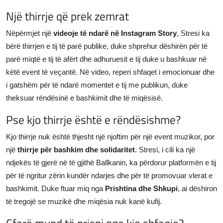
Një thirrje që prek zemrat
Nëpërmjet një
videoje të ndarë në Instagram Story
, Stresi ka
bërë thirrjen e tij të parë publike, duke shprehur dëshirën për të
parë miqtë e tij të afërt dhe adhuruesit e tij duke u bashkuar në
këtë event të veçantë. Në video, reperi shfaqet i emocionuar dhe
i gatshëm për të ndarë momentet e tij me publikun, duke
theksuar rëndësinë e bashkimit dhe të miqësisë.
Pse kjo thirrje është e rëndësishme?
Kjo thirrje nuk është thjesht një njoftim për një event muzikor, por
një
thirrje për bashkim dhe solidaritet
. Stresi, i cili ka një
ndjekës të gjerë në të gjithë Ballkanin, ka përdorur platformën e tij
për të ngritur zërin kundër ndarjes dhe për të promovuar vlerat e
bashkimit. Duke ftuar miq nga
Prishtina dhe Shkupi
, ai dëshiron
të tregojë se muzikë dhe miqësia nuk kanë kufij.
Çfarë mund të prisni nga kjo shfaqje?