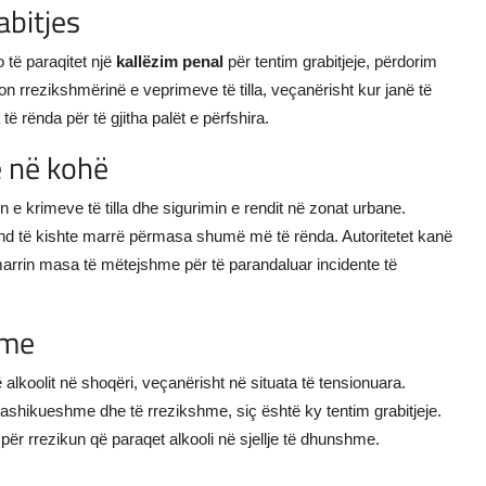
abitjes
 të paraqitet një
kallëzim penal
për tentim grabitjeje, përdorim
gon rrezikshmërinë e veprimeve të tilla, veçanërisht kur janë të
të rënda për të gjitha palët e përfshira.
ë në kohë
 e krimeve të tilla dhe sigurimin e rendit në zonat urbane.
und të kishte marrë përmasa shumë më të rënda. Autoritetet kanë
 marrin masa të mëtejshme për të parandaluar incidente të
ime
 alkoolit në shoqëri, veçanërisht në situata të tensionuara.
rashikueshme dhe të rrezikshme, siç është ky tentim grabitjeje.
për rrezikun që paraqet alkooli në sjellje të dhunshme.