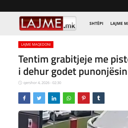
SHTËPI
LAJME 
Shtëpi
LAJME MAQEDONI
LAJME MAQEDONI
Tentim grabitjeje me pist
SHQIPERI
i dehur godet punonjësin
KOSOVA
qershor 4, 2026 - 02:30
LAJME NGA BOTA
SHOWBIZ
SPORT
SHENDETI