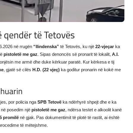
ë qendër të Tetovës
06.2026 në rrugën
“Ilindenska”
të Tetovës, ku një
22-vjeçar
ka
jë
pistoletë me gaz
. Sipas denoncës së pronarit të lokalit,
A.I.
nonjësin me armë dhe duke kërkuar paratë. Kur kërkesa e tij
ke
, gjatë së cilës
H.D. (22 vjeç)
ka goditur pronarin në kokë me
shuarin
rjes, por policia nga
SPB Tetovë
ka ndërhyrë shpejt dhe e ka
hte në posedim një
pistoletë me gaz
, ndërsa testet e alkoolit kanë
5 promilë
në gjak. Pas dokumentimit të plotë të rastit, ai është
r procedime të mëtejshme.