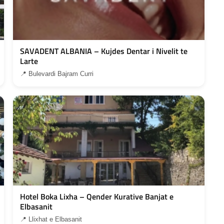
SAVADENT ALBANIA – Kujdes Dentar i Nivelit te
Larte
📍 Bulevardi Bajram Curri
Hotel Boka Lixha – Qender Kurative Banjat e
Elbasanit
📍 Llixhat e Elbasanit