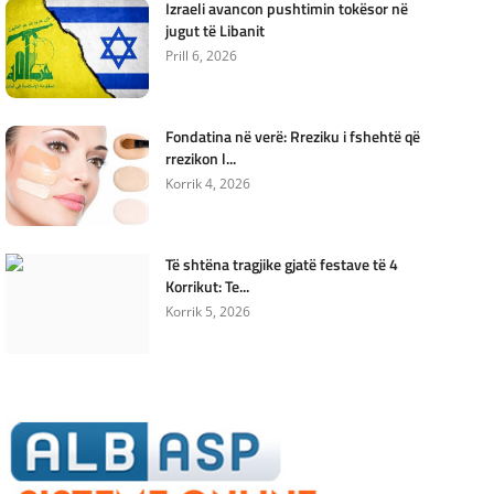
Izraeli avancon pushtimin tokësor në
jugut të Libanit
Prill 6, 2026
Fondatina në verë: Rreziku i fshehtë që
rrezikon l...
Korrik 4, 2026
Të shtëna tragjike gjatë festave të 4
Korrikut: Te...
Korrik 5, 2026