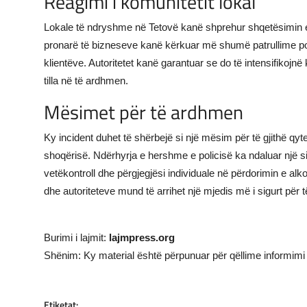
Reagimi i komunitetit lokal
Lokale të ndryshme në Tetovë kanë shprehur shqetësimin e 
pronarë të bizneseve kanë kërkuar më shumë patrullime poli
klientëve. Autoritetet kanë garantuar se do të intensifikojnë
tilla në të ardhmen.
Mësimet për të ardhmen
Ky incident duhet të shërbejë si një mësim për të gjithë qyte
shoqërisë. Ndërhyrja e hershme e policisë ka ndaluar një si
vetëkontroll dhe përgjegjësi individuale në përdorimin e a
dhe autoriteteve mund të arrihet një mjedis më i sigurt për të
Burimi i lajmit:
lajmpress.org
Shënim: Ky material është përpunuar për qëllime informimi 
Etiketat: