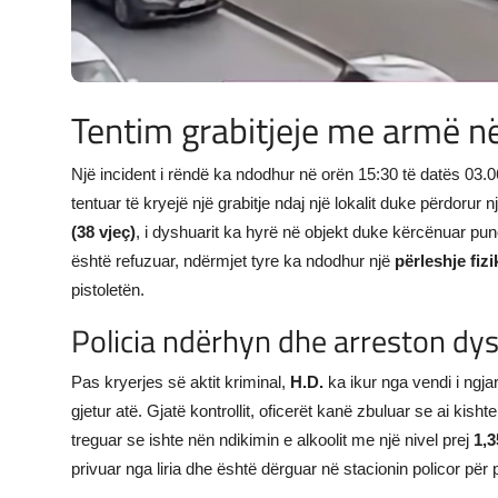
Tentim grabitjeje me armë n
Një incident i rëndë ka ndodhur në orën 15:30 të datës 03.
tentuar të kryejë një grabitje ndaj një lokalit duke përdorur n
(38 vjeç)
, i dyshuarit ka hyrë në objekt duke kërcënuar pu
është refuzuar, ndërmjet tyre ka ndodhur një
përleshje fizi
pistoletën.
Policia ndërhyn dhe arreston dy
Pas kryerjes së aktit kriminal,
H.D.
ka ikur nga vendi i ngja
gjetur atë. Gjatë kontrollit, oficerët kanë zbuluar se ai kis
treguar se ishte nën ndikimin e alkoolit me një nivel prej
1,3
privuar nga liria dhe është dërguar në stacionin policor pë