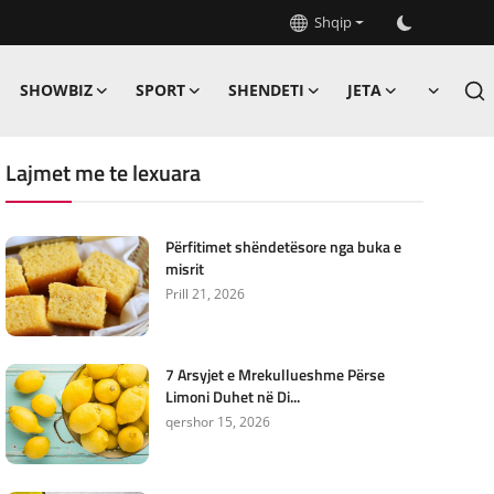
Shqip
SHOWBIZ
SPORT
SHENDETI
JETA
Lajmet me te lexuara
Përfitimet shëndetësore nga buka e
misrit
Prill 21, 2026
7 Arsyjet e Mrekullueshme Përse
Limoni Duhet në Di...
qershor 15, 2026