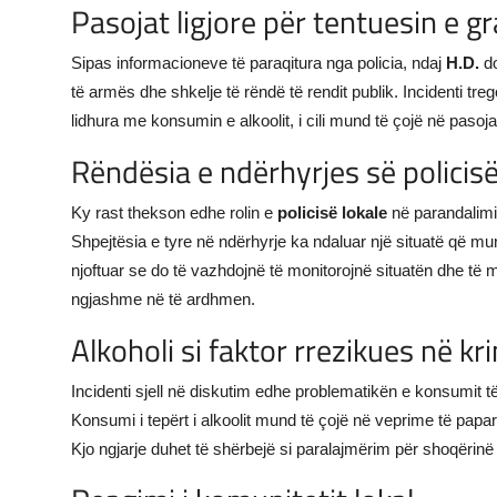
Pasojat ligjore për tentuesin e gr
Sipas informacioneve të paraqitura nga policia, ndaj
H.D.
do
të armës dhe shkelje të rëndë të rendit publik. Incidenti tre
lidhura me konsumin e alkoolit, i cili mund të çojë në pasoja 
Rëndësia e ndërhyrjes së policis
Ky rast thekson edhe rolin e
policisë lokale
në parandalimin
Shpejtësia e tyre në ndërhyrje ka ndaluar një situatë që m
njoftuar se do të vazhdojnë të monitorojnë situatën dhe të
ngjashme në të ardhmen.
Alkoholi si faktor rrezikues në kr
Incidenti sjell në diskutim edhe problematikën e konsumit të
Konsumi i tepërt i alkoolit mund të çojë në veprime të papa
Kjo ngjarje duhet të shërbejë si paralajmërim për shoqërinë 