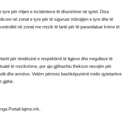
tyre për rritjen e incidenteve të dhunshme në qytet. Disa
core në zonat e tyre për të siguruar mbrojtjen e tyre dhe të
 kontrollet në zonat me rrezik të lartë për të parandaluar krime të
tarët për rëndësinë e respektimit të ligjeve dhe rregullave të
tuatë të rrezikshme, por ajo gjithashtu thekson nevojën për
lkoolit dhe armëve. Vetëm përmes bashkëpunimit midis qytetarëve
 gjithë.
nga Portali lajme.mk.