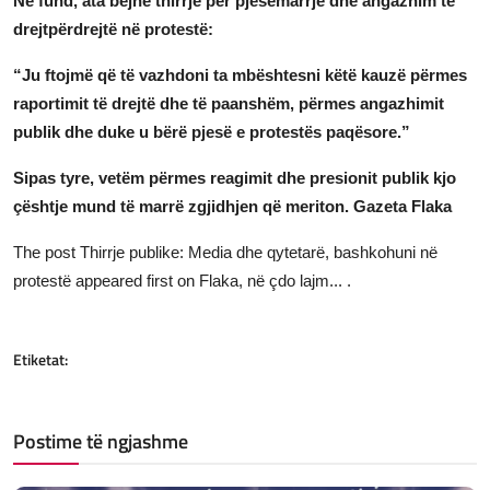
Në fund, ata bëjnë thirrje për pjesëmarrje dhe angazhim të
drejtpërdrejtë në protestë:
“Ju ftojmë që të vazhdoni ta mbështesni këtë kauzë përmes
raportimit të drejtë dhe të paanshëm, përmes angazhimit
publik dhe duke u bërë pjesë e protestës paqësore.”
Sipas tyre, vetëm përmes reagimit dhe presionit publik kjo
çështje mund të marrë zgjidhjen që meriton.
Gazeta Flaka
The post
Thirrje publike: Media dhe qytetarë, bashkohuni në
protestë
appeared first on
Flaka, në çdo lajm...
.
Etiketat:
Postime të ngjashme