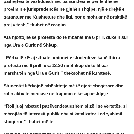
padrejtësi të vazhdueshme: pamundësinë për të dhënë
provimin e jurisprudencës në gjuhën shqipe, një e drejtë e
garantuar me Kushtetutë dhe ligj, por e mohuar në praktikë
prej vitesh,” thuhet në reagim.
Ata njoftojnë se protesta do të mbahet më 6 prill, duke nisur
nga Ura e Gurit në Shkup.
“Përballë kësaj situate, unionet e studentëve kanë thirrur
protestë më 6 prill, ora 12:30 në Shkup duke filluar
marshutën nga Ura e Gurit,” theksohet në kumtesë.
Studentët kërkojnë mbështetje më të gjerë shoqërore dhe
rolin aktiv të mediave në trajtimin e kësaj çështjeje.
“Roli juaj mbetet i pazëvendësueshëm si zë i së vërtetës, si
mbrojtës të interesit publik dhe si katalizator i ndryshimit
shoqëror,” thuhet më tej.