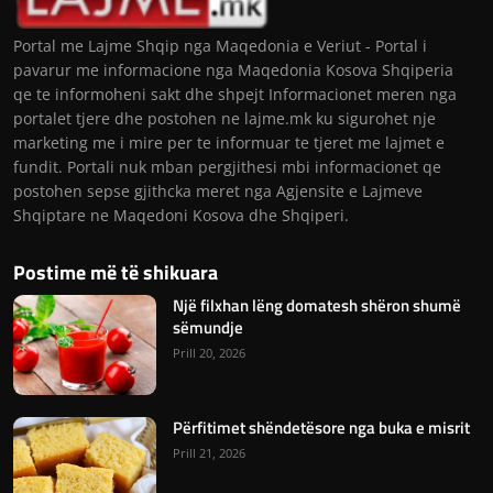
Portal me Lajme Shqip nga Maqedonia e Veriut - Portal i
pavarur me informacione nga Maqedonia Kosova Shqiperia
qe te informoheni sakt dhe shpejt Informacionet meren nga
portalet tjere dhe postohen ne lajme.mk ku sigurohet nje
marketing me i mire per te informuar te tjeret me lajmet e
fundit. Portali nuk mban pergjithesi mbi informacionet qe
postohen sepse gjithcka meret nga Agjensite e Lajmeve
Shqiptare ne Maqedoni Kosova dhe Shqiperi.
Postime më të shikuara
Një filxhan lëng domatesh shëron shumë
sëmundje
Prill 20, 2026
Përfitimet shëndetësore nga buka e misrit
Prill 21, 2026