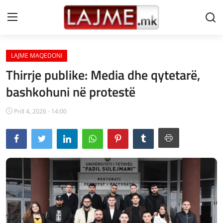
LAJME MAQEDONI
Shtëpi
Thirrje publike: Media dhe qytetarë,
LAJME MAQEDONI
bashkohuni në protestë
SHQIPERI
Prill 4, 2026 - 14:00
KOSOVA
LAJME NGA BOTA
SHOWBIZ
SPORT
SHENDETI