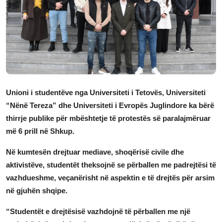
JETA
Gallery
Shqip
Unioni i studentëve nga
Universiteti i Tetovës
,
Universiteti
“Nënë Tereza”
dhe
Universiteti i Evropës Juglindore
ka bërë
thirrje publike për mbështetje të protestës së paralajmëruar
më 6 prill në Shkup.
Në kumtesën drejtuar mediave, shoqërisë civile dhe
aktivistëve, studentët theksojnë se përballen me padrejtësi të
vazhdueshme, veçanërisht në aspektin e të drejtës për arsim
në gjuhën shqipe.
“Studentët e drejtësisë vazhdojnë të përballen me një