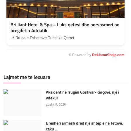
Brilliant Hotel & Spa – Luks qetesi dhe persosmeri ne
bregdetin Adriatik
📍 Rruga e Fshatrave Turistike Qerret
© Powered by
ReklamaShqip.com
Lajmet me te lexuara
Aksident në rrugën Gostivar-Kërçovë, një i
vdekur
gusht 9, 2026
Breshëri armësh drejt një shtëpie në Tetovë,
caku ...