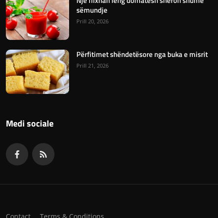
Një filxhan lëng domatesh shëron shumë
sëmundje
Prill 20, 2026
Përfitimet shëndetësore nga buka e misrit
Prill 21, 2026
Medi sociale
Contact
Terms & Conditions