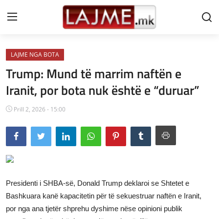
LAJME NGA BOTA
Shtëpi
Trump: Mund të marrim naftën e
LAJME MAQEDONI
Iranit, por bota nuk është e “duruar”
SHQIPERI
Prill 2, 2026 - 15:00
KOSOVA
LAJME NGA BOTA
SHOWBIZ
Presidenti i SHBA-së, Donald Trump deklaroi se Shtetet e
SPORT
Bashkuara kanë kapacitetin për të sekuestruar naftën e Iranit,
por nga ana tjetër shprehu dyshime nëse opinioni publik
SHENDETI