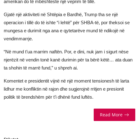
amerikan do të mbështeste një veprim të tillë.
JETA
Gjatë një aktiviteti në Shtëpia e Bardhë, Trump tha se një
Gallery
operacion i tillë do të ishte “i lehtë” për SHBA-të, por theksoi se
mungesa e durimit nga ana e qytetarëve mund të ndikojë në
vendimmarrje.
Shqip
“Në mund t’ua marrim naftën. Por, e dini, nuk jam i sigurt nëse
njerëzit në vendin tonë kanë durimin për ta bërë këtë… ata duan
ta shohin të marrë fund,” u shpreh ai.
Komentet e presidentit vijnë në një moment tensionesh të larta
lidhur me konfliktin në rajon dhe sugjerojnë rritjen e presionit
politik të brendshëm për t’i dhënë fund luftës.
Read More