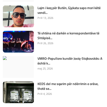
Lajm i keq për Butën, Gjykata sapo mori këtë
vendi...
Prill 13, 2026
Të shtëna në darkën e korrespondentëve të
Shtëpisë...
Prill 26, 2026
VMRO-Popullore kundër Joviq-Stojkovskës: A
është k...
maj 25, 2026
KEDS del me sqarim për ndërrimin e orëve,
thotë se...
Prill 4, 2026