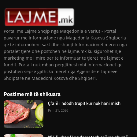
Portal me Lajme Shqip nga Maqedonia e Veriut - Portal i
pavarur me informacione nga Maqedonia Kosova Shqiperia
qe te informoheni sakt dhe shpejt Informacionet meren nga
portalet tjere dhe postohen ne lajme.mk ku sigurohet nje
marketing me i mire per te informuar te tjeret me lajmet e
fundit. Portali nuk mban pergjithesi mbi informacionet qe
postohen sepse gjithcka meret nga Agjensite e Lajmeve
Shqiptare ne Maqedoni Kosova dhe Shqiperi.
Postime më të shikuara
Çfarë i ndodh trupit kur nuk hani mish
Prill 21, 2026