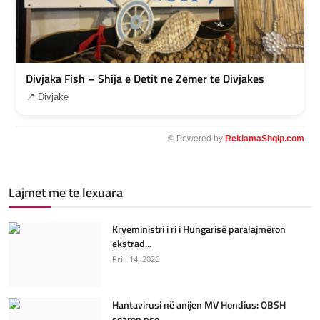
Divjaka Fish – Shija e Detit ne Zemer te Divjakes
📍 Divjake
© Powered by
ReklamaShqip.com
Lajmet me te lexuara
Kryeministri i ri i Hungarisë paralajmëron
ekstrad...
Prill 14, 2026
Hantavirusi në anijen MV Hondius: OBSH
sqaron pse ...