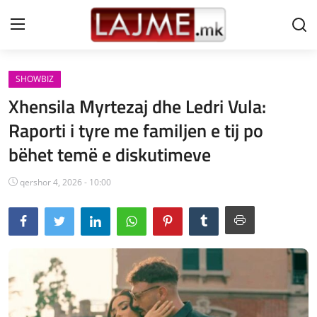
SHOWBIZ
Shtëpi
Xhensila Myrtezaj dhe Ledri Vula:
LAJME MAQEDONI
Raporti i tyre me familjen e tij po
bëhet temë e diskutimeve
SHQIPERI
KOSOVA
qershor 4, 2026 - 10:00
LAJME NGA BOTA
SHOWBIZ
SPORT
SHENDETI