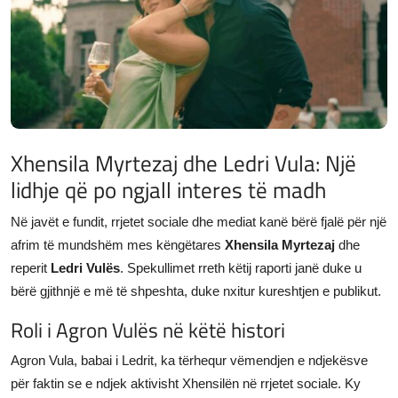
JETA
Gallery
Shqip
Xhensila Myrtezaj dhe Ledri Vula: Një
lidhje që po ngjall interes të madh
Në javët e fundit, rrjetet sociale dhe mediat kanë bërë fjalë për një
afrim të mundshëm mes këngëtares
Xhensila Myrtezaj
dhe
reperit
Ledri Vulës
. Spekullimet rreth këtij raporti janë duke u
bërë gjithnjë e më të shpeshta, duke nxitur kureshtjen e publikut.
Roli i Agron Vulës në këtë histori
Agron Vula, babai i Ledrit, ka tërhequr vëmendjen e ndjekësve
për faktin se e ndjek aktivisht Xhensilën në rrjetet sociale. Ky