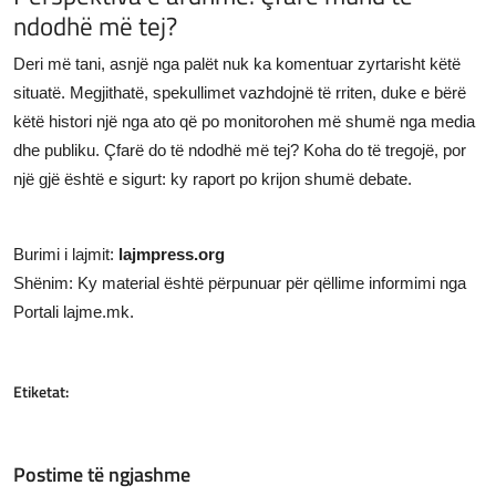
ndodhë më tej?
Deri më tani, asnjë nga palët nuk ka komentuar zyrtarisht këtë
situatë. Megjithatë, spekullimet vazhdojnë të rriten, duke e bërë
këtë histori një nga ato që po monitorohen më shumë nga media
dhe publiku. Çfarë do të ndodhë më tej? Koha do të tregojë, por
një gjë është e sigurt: ky raport po krijon shumë debate.
Burimi i lajmit:
lajmpress.org
Shënim: Ky material është përpunuar për qëllime informimi nga
Portali lajme.mk.
Etiketat:
Postime të ngjashme