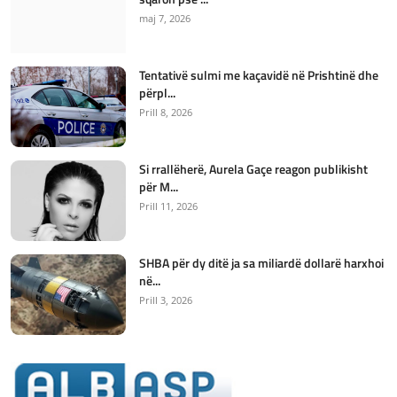
maj 7, 2026
Tentativë sulmi me kaçavidë në Prishtinë dhe
përpl...
Prill 8, 2026
Si rrallëherë, Aurela Gaçe reagon publikisht
për M...
Prill 11, 2026
SHBA për dy ditë ja sa miliardë dollarë harxhoi
në...
Prill 3, 2026