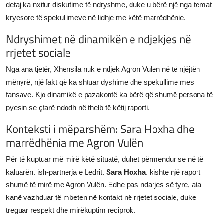
detaj ka nxitur diskutime të ndryshme, duke u bërë një nga temat
kryesore të spekullimeve në lidhje me këtë marrëdhënie.
Ndryshimet në dinamikën e ndjekjes në
rrjetet sociale
Nga ana tjetër, Xhensila nuk e ndjek Agron Vulen në të njëjtën
mënyrë, një fakt që ka shtuar dyshime dhe spekullime mes
fansave. Kjo dinamikë e pazakontë ka bërë që shumë persona të
pyesin se çfarë ndodh në thelb të këtij raporti.
Konteksti i mëparshëm: Sara Hoxha dhe
marrëdhënia me Agron Vulën
Për të kuptuar më mirë këtë situatë, duhet përmendur se në të
kaluarën, ish-partnerja e Ledrit,
Sara Hoxha
, kishte një raport
shumë të mirë me Agron Vulën. Edhe pas ndarjes së tyre, ata
kanë vazhduar të mbeten në kontakt në rrjetet sociale, duke
treguar respekt dhe mirëkuptim reciprok.