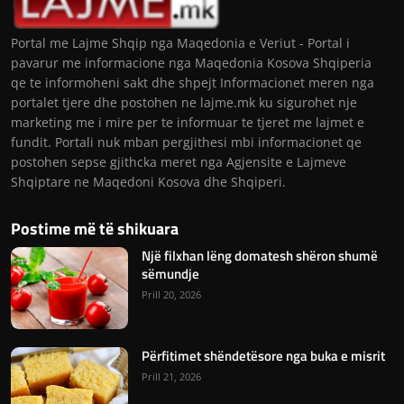
Portal me Lajme Shqip nga Maqedonia e Veriut - Portal i
pavarur me informacione nga Maqedonia Kosova Shqiperia
qe te informoheni sakt dhe shpejt Informacionet meren nga
portalet tjere dhe postohen ne lajme.mk ku sigurohet nje
marketing me i mire per te informuar te tjeret me lajmet e
fundit. Portali nuk mban pergjithesi mbi informacionet qe
postohen sepse gjithcka meret nga Agjensite e Lajmeve
Shqiptare ne Maqedoni Kosova dhe Shqiperi.
Postime më të shikuara
Një filxhan lëng domatesh shëron shumë
sëmundje
Prill 20, 2026
Përfitimet shëndetësore nga buka e misrit
Prill 21, 2026