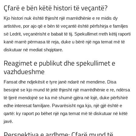
Çfarë e bën këtë histori të veçantë?
Kjo histori nuk është thjesht një marrëdhënie e re midis dy
artistëve, por ajo që e bën të veçantë është përfshirja e familjes
së Ledrit, veçanërisht e babait të tij. Spekullimet rreth këtij raporti
kanë marrë përmasa të reja, duke u bërë një nga temat më të
diskutuar në mediat shqiptare.
Reagimet e publikut dhe spekullimet e
vazhdueshme
Fansat dhe ndjekësit e tyre janë ndarë në mendime. Disa
besojnë se kjo mund të jetë thjesht një marrëdhënie e re, ndërsa
të tjerë mendojnë se ka më shumë gjëra në lojë, duke përfshirë
edhe interesat familjare. Pavarësisht nga kjo, një gjë është e
qartë: ky raport po bëhet një nga temat më të diskutuar në këtë
javë.
Perspektiva e ardhme: Çfarë mund të