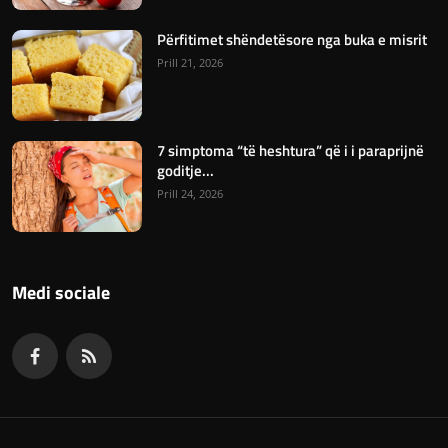
Përfitimet shëndetësore nga buka e misrit
Prill 21, 2026
7 simptoma “të heshtura” që i i paraprijnë
goditje...
Prill 24, 2026
Medi sociale