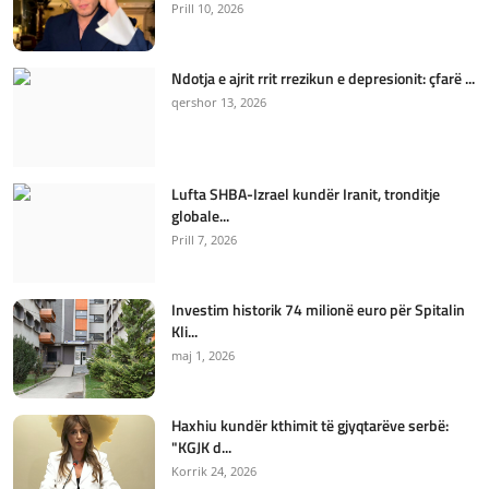
Prill 10, 2026
Ndotja e ajrit rrit rrezikun e depresionit: çfarë ...
qershor 13, 2026
Lufta SHBA-Izrael kundër Iranit, tronditje
globale...
Prill 7, 2026
Investim historik 74 milionë euro për Spitalin
Kli...
maj 1, 2026
Haxhiu kundër kthimit të gjyqtarëve serbë:
"KGJK d...
Korrik 24, 2026