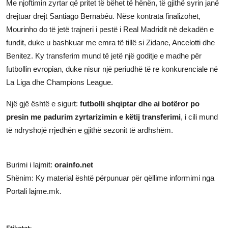
Me njoftimin zyrtar që pritet të bëhet të hënën, të gjithë syrin janë
drejtuar drejt Santiago Bernabéu. Nëse kontrata finalizohet,
Mourinho do të jetë trajneri i pestë i Real Madridit në dekadën e
fundit, duke u bashkuar me emra të tillë si Zidane, Ancelotti dhe
Benitez. Ky transferim mund të jetë një goditje e madhe për
futbollin evropian, duke nisur një periudhë të re konkurenciale në
La Liga dhe Champions League.
Një gjë është e sigurt:
futbolli shqiptar dhe ai botëror po
presin me padurim zyrtarizimin e këtij transferimi
, i cili mund
të ndryshojë rrjedhën e gjithë sezonit të ardhshëm.
Burimi i lajmit:
orainfo.net
Shënim: Ky material është përpunuar për qëllime informimi nga
Portali lajme.mk.
Etiketat: