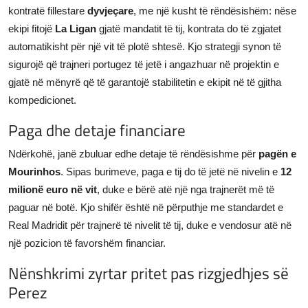
kontratë fillestare
dyvjeçare
, me një kusht të rëndësishëm: nëse
ekipi fitojë
La Ligan
gjatë mandatit të tij, kontrata do të zgjatet
automatikisht për një vit të plotë shtesë. Kjo strategji synon të
sigurojë që trajneri portugez të jetë i angazhuar në projektin e
gjatë në mënyrë që të garantojë stabilitetin e ekipit në të gjitha
kompedicionet.
Paga dhe detaje financiare
Ndërkohë, janë zbuluar edhe detaje të rëndësishme për
pagën e
Mourinhos
. Sipas burimeve, paga e tij do të jetë në nivelin e
12
milionë euro në vit
, duke e bërë atë një nga trajnerët më të
paguar në botë. Kjo shifër është në përputhje me standardet e
Real Madridit për trajnerë të nivelit të tij, duke e vendosur atë në
një pozicion të favorshëm financiar.
Nënshkrimi zyrtar pritet pas rizgjedhjes së
Perez