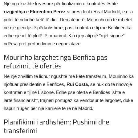
Një nga kushte kryesore për finalizimin e kontratës është
rizgjedhja e Florentino Perez
si president i Real Madridit, e cila
pritet të ndodhë këtë të diel. Deri atëherë, Mourinho do të mbetet
në një gjendje të përkohshme, pasi kontrata e tij me Benficën ka
edhe një vit të plotë të mbarimit. Kjo i jep atij një "rrjet sigurie"
ndërsa pret përfundimin e negociatave.
Mourinho largohet nga Benfica pas
refuzimit të ofertës
Në një zhvillim të lidhur ngushtë me këtë transferim, Mourinho ka
njoftuar presidentin e Benficës,
Rui Costa
, se nuk do të rinovojë
kontratën e tij në Lisbonë. Edhe pse oferta e Benficës ishte e
lartë financiarisht, trajneri portugez ka vendosur të largohet, duke
hapur rrugën për një karrierë të re në Madrid.
Planifikimi i ardhshëm: Pushimi dhe
transferimi