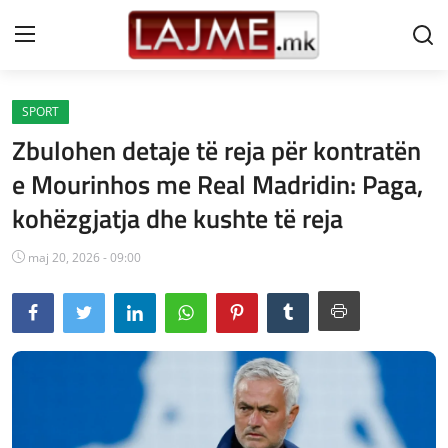
SPORT
Shtëpi
Zbulohen detaje të reja për kontratën
LAJME MAQEDONI
e Mourinhos me Real Madridin: Paga,
kohëzgjatja dhe kushte të reja
SHQIPERI
KOSOVA
maj 20, 2026 - 09:00
LAJME NGA BOTA
SHOWBIZ
SPORT
SHENDETI