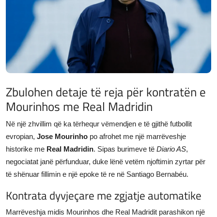
JETA
Gallery
Shqip
Zbulohen detaje të reja për kontratën e
Mourinhos me Real Madridin
Në një zhvillim që ka tërhequr vëmendjen e të gjithë futbollit
evropian,
Jose Mourinho
po afrohet me një marrëveshje
historike me
Real Madridin
. Sipas burimeve të
Diario AS
,
negociatat janë përfunduar, duke lënë vetëm njoftimin zyrtar për
të shënuar fillimin e një epoke të re në Santiago Bernabéu.
Kontrata dyvjeçare me zgjatje automatike
Marrëveshja midis Mourinhos dhe Real Madridit parashikon një