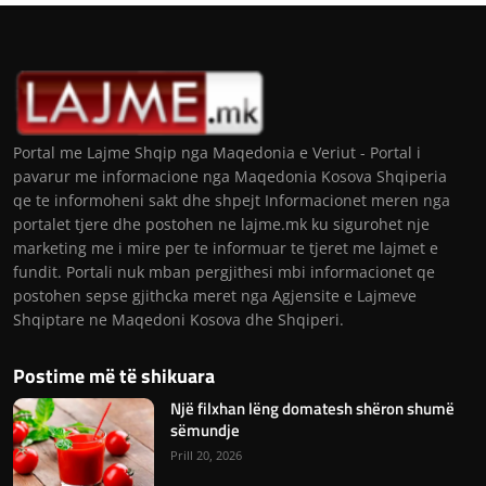
Portal me Lajme Shqip nga Maqedonia e Veriut - Portal i
pavarur me informacione nga Maqedonia Kosova Shqiperia
qe te informoheni sakt dhe shpejt Informacionet meren nga
portalet tjere dhe postohen ne lajme.mk ku sigurohet nje
marketing me i mire per te informuar te tjeret me lajmet e
fundit. Portali nuk mban pergjithesi mbi informacionet qe
postohen sepse gjithcka meret nga Agjensite e Lajmeve
Shqiptare ne Maqedoni Kosova dhe Shqiperi.
Postime më të shikuara
Një filxhan lëng domatesh shëron shumë
sëmundje
Prill 20, 2026