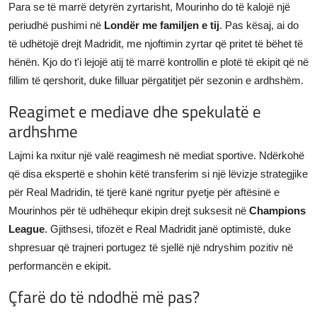
Para se të marrë detyrën zyrtarisht, Mourinho do të kalojë një
periudhë pushimi në
Londër me familjen e tij
. Pas kësaj, ai do
të udhëtojë drejt Madridit, me njoftimin zyrtar që pritet të bëhet të
hënën. Kjo do t'i lejojë atij të marrë kontrollin e plotë të ekipit që në
fillim të qershorit, duke filluar përgatitjet për sezonin e ardhshëm.
Reagimet e mediave dhe spekulatë e
ardhshme
Lajmi ka nxitur një valë reagimesh në mediat sportive. Ndërkohë
që disa ekspertë e shohin këtë transferim si një lëvizje strategjike
për Real Madridin, të tjerë kanë ngritur pyetje për aftësinë e
Mourinhos për të udhëhequr ekipin drejt suksesit në
Champions
League
. Gjithsesi, tifozët e Real Madridit janë optimistë, duke
shpresuar që trajneri portugez të sjellë një ndryshim pozitiv në
performancën e ekipit.
Çfarë do të ndodhë më pas?