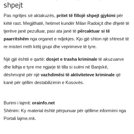
shpejt
Pas ngritjes së aktakuzës,
pritet të fillojë shpejt gjykimi
për
këtë rast. Megjithatë, hetimet kundër Milan Radoiçit dhe dhjetë të
tjerëve janë pezulluar, pasi ata janë të
përcaktuar si të
paarritshëm
nga organet e ndjekjes. Kjo gjë shton një shtresë të
re misteri rreth këtij grupi dhe veprimeve të tyre.
Një gjë është e qartë:
dosjet e trasha kriminale
të akuzuarve
dhe lidhja e tyre me ngjarje të tilla si sulmi në Banjskë,
dëshmojnë për një
vazhdimësi të aktiviteteve kriminale
që
kanë për qëllim destabilizimin e Kosovës.
Burimi i lajmit:
orainfo.net
Shënim: Ky material është përpunuar për qëllime informimi nga
Portali lajme.mk.