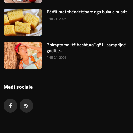
Përfitimet shëndetësore nga buka e misrit
Prill 21, 2026
7 simptoma “të heshtura” që i i paraprijnë
goditje...
Prill 24, 2026
Medi sociale