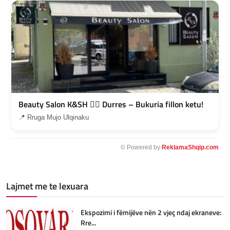
Beauty Salon K&SH 💇‍♀️ Durres – Bukuria fillon ketu!
📍 Rruga Mujo Ulqinaku
© Powered by
ReklamaShqip.com
Lajmet me te lexuara
Ekspozimi i fëmijëve nën 2 vjeç ndaj ekraneve:
Rre...