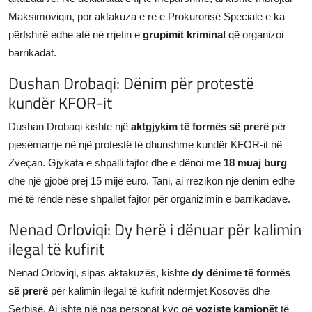
Maksimoviqin, por aktakuza e re e Prokurorisë Speciale e ka
përfshirë edhe atë në rrjetin e
grupimit kriminal
që organizoi
barrikadat.
Dushan Drobaqi: Dënim për protestë
kundër KFOR-it
Dushan Drobaqi kishte një
aktgjykim të formës së prerë
për
pjesëmarrje në një protestë të dhunshme kundër KFOR-it në
Zveçan. Gjykata e shpalli fajtor dhe e dënoi me
18 muaj burg
dhe një gjobë prej 15 mijë euro. Tani, ai rrezikon një dënim edhe
më të rëndë nëse shpallet fajtor për organizimin e barrikadave.
Nenad Orloviqi: Dy herë i dënuar për kalimin
ilegal të kufirit
Nenad Orloviqi, sipas aktakuzës, kishte
dy dënime të formës
së prerë
për kalimin ilegal të kufirit ndërmjet Kosovës dhe
Serbisë. Ai ishte një nga personat kyç që
voziste kamionët
të