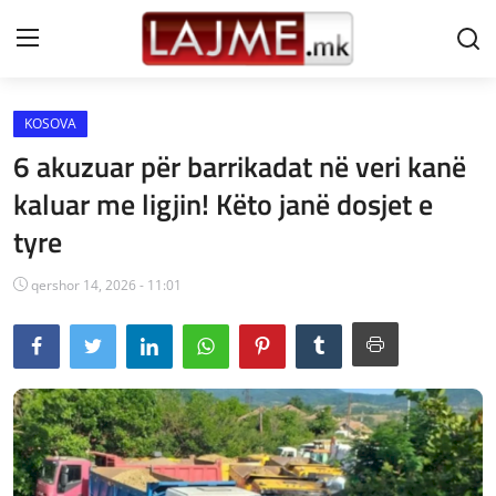
KOSOVA
Shtëpi
6 akuzuar për barrikadat në veri kanë
LAJME MAQEDONI
kaluar me ligjin! Këto janë dosjet e
tyre
SHQIPERI
KOSOVA
qershor 14, 2026 - 11:01
LAJME NGA BOTA
SHOWBIZ
SPORT
SHENDETI