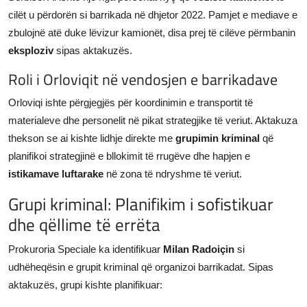
cilët u përdorën si barrikada në dhjetor 2022. Pamjet e mediave e
zbulojnë atë duke lëvizur kamionët, disa prej të cilëve përmbanin
eksploziv
sipas aktakuzës.
Roli i Orloviqit në vendosjen e barrikadave
Orloviqi ishte përgjegjës për koordinimin e transportit të
materialeve dhe personelit në pikat strategjike të veriut. Aktakuza
thekson se ai kishte lidhje direkte me
grupimin kriminal
që
planifikoi strategjinë e bllokimit të rrugëve dhe hapjen e
istikamave luftarake
në zona të ndryshme të veriut.
Grupi kriminal: Planifikim i sofistikuar
dhe qëllime të errëta
Prokuroria Speciale ka identifikuar
Milan Radoiçin
si
udhëheqësin e grupit kriminal që organizoi barrikadat. Sipas
aktakuzës, grupi kishte planifikuar: