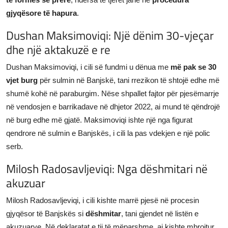
gjyqësore të hapura
.
Dushan Maksimoviqi: Një dënim 30-vjeçar
dhe një aktakuzë e re
Dushan Maksimoviqi, i cili së fundmi u dënua me
më pak se 30
vjet burg
për sulmin në Banjskë, tani rrezikon të shtojë edhe më
shumë kohë në paraburgim. Nëse shpallet fajtor për pjesëmarrje
në vendosjen e barrikadave në dhjetor 2022, ai mund të qëndrojë
në burg edhe më gjatë. Maksimoviqi ishte një nga figurat
qendrore në sulmin e Banjskës, i cili la pas vdekjen e një polic
serb.
Milosh Radosavljeviqi: Nga dëshmitari në
akuzuar
Milosh Radosavljeviqi, i cili kishte marrë pjesë në procesin
gjyqësor të Banjskës si
dëshmitar
, tani gjendet në listën e
akuzuarve. Në deklaratat e tij të mëparshme, ai kishte mbrojtur