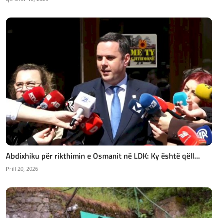
Abdixhiku për rikthimin e Osmanit në LDK: Ky është qëll...
Prill 20, 2026