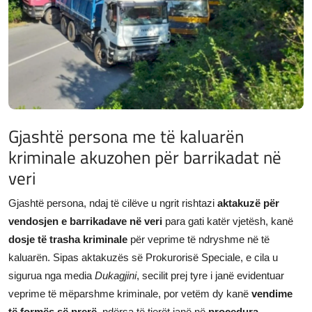
JETA
Gallery
Shqip
Gjashtë persona me të kaluarën
kriminale akuzohen për barrikadat në
veri
Gjashtë persona, ndaj të cilëve u ngrit rishtazi
aktakuzë për
vendosjen e barrikadave në veri
para gati katër vjetësh, kanë
dosje të trasha kriminale
për veprime të ndryshme në të
kaluarën. Sipas aktakuzës së Prokurorisë Speciale, e cila u
sigurua nga media
Dukagjini
, secilit prej tyre i janë evidentuar
veprime të mëparshme kriminale, por vetëm dy kanë
vendime
të formës së prerë
, ndërsa të tjerët janë në
procedura