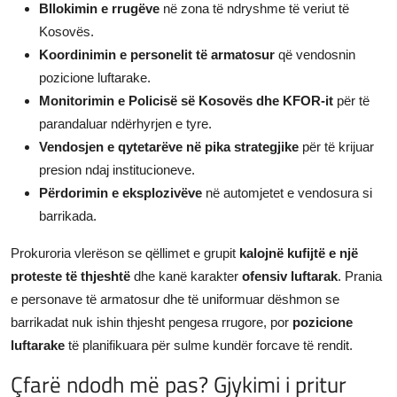
Bllokimin e rrugëve
në zona të ndryshme të veriut të
Kosovës.
Koordinimin e personelit të armatosur
që vendosnin
pozicione luftarake.
Monitorimin e Policisë së Kosovës dhe KFOR-it
për të
parandaluar ndërhyrjen e tyre.
Vendosjen e qytetarëve në pika strategjike
për të krijuar
presion ndaj institucioneve.
Përdorimin e eksplozivëve
në automjetet e vendosura si
barrikada.
Prokuroria vlerëson se qëllimet e grupit
kalojnë kufijtë e një
proteste të thjeshtë
dhe kanë karakter
ofensiv luftarak
. Prania
e personave të armatosur dhe të uniformuar dëshmon se
barrikadat nuk ishin thjesht pengesa rrugore, por
pozicione
luftarake
të planifikuara për sulme kundër forcave të rendit.
Çfarë ndodh më pas? Gjykimi i pritur