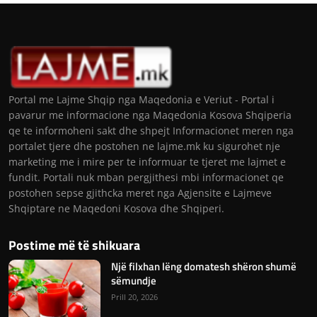
Portal me Lajme Shqip nga Maqedonia e Veriut - Portal i
pavarur me informacione nga Maqedonia Kosova Shqiperia
qe te informoheni sakt dhe shpejt Informacionet meren nga
portalet tjere dhe postohen ne lajme.mk ku sigurohet nje
marketing me i mire per te informuar te tjeret me lajmet e
fundit. Portali nuk mban pergjithesi mbi informacionet qe
postohen sepse gjithcka meret nga Agjensite e Lajmeve
Shqiptare ne Maqedoni Kosova dhe Shqiperi.
Postime më të shikuara
Një filxhan lëng domatesh shëron shumë
sëmundje
Prill 20, 2026