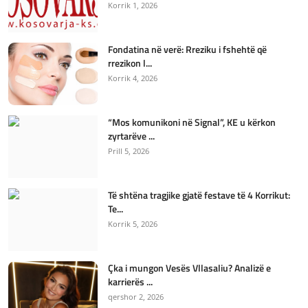
Korrik 1, 2026
Fondatina në verë: Rreziku i fshehtë që
rrezikon l...
Korrik 4, 2026
“Mos komunikoni në Signal”, KE u kërkon
zyrtarëve ...
Prill 5, 2026
Të shtëna tragjike gjatë festave të 4 Korrikut:
Te...
Korrik 5, 2026
Çka i mungon Vesës Vllasaliu? Analizë e
karrierës ...
qershor 2, 2026