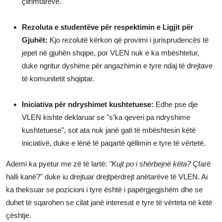
çlirimtarëve.
Rezoluta e studentëve për respektimin e Ligjit për
Gjuhët:
Kjo rezolutë kërkon që provimi i jurisprudencës të
jepet në gjuhën shqipe, por VLEN nuk e ka mbështetur,
duke ngritur dyshime për angazhimin e tyre ndaj të drejtave
të komunitetit shqiptar.
Iniciativa për ndryshimet kushtetuese:
Edhe pse dje
VLEN kishte deklaruar se "s’ka qeveri pa ndryshime
kushtetuese", sot ata nuk janë gati të mbështesin këtë
iniciativë, duke e lënë të paqartë qëllimin e tyre të vërtetë.
Ademi ka pyetur me zë të lartë:
"Kujt po i shërbejnë këta?
Çfarë
halli kanë?" duke iu drejtuar drejtpërdrejt anëtarëve të VLEN. Ai
ka theksuar se pozicioni i tyre është i papërgjegjshëm dhe se
duhet të sqarohen se cilat janë interesat e tyre të vërteta në këtë
çështje.