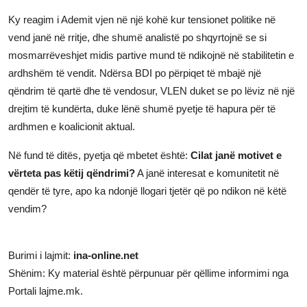
Ky reagim i Ademit vjen në një kohë kur tensionet politike në
vend janë në rritje, dhe shumë analistë po shqyrtojnë se si
mosmarrëveshjet midis partive mund të ndikojnë në stabilitetin e
ardhshëm të vendit. Ndërsa BDI po përpiqet të mbajë një
qëndrim të qartë dhe të vendosur, VLEN duket se po lëviz në një
drejtim të kundërta, duke lënë shumë pyetje të hapura për të
ardhmen e koalicionit aktual.
Në fund të ditës, pyetja që mbetet është:
Cilat janë motivet e
vërteta pas këtij qëndrimi?
A janë interesat e komunitetit në
qendër të tyre, apo ka ndonjë llogari tjetër që po ndikon në këtë
vendim?
Burimi i lajmit:
ina-online.net
Shënim: Ky material është përpunuar për qëllime informimi nga
Portali lajme.mk.