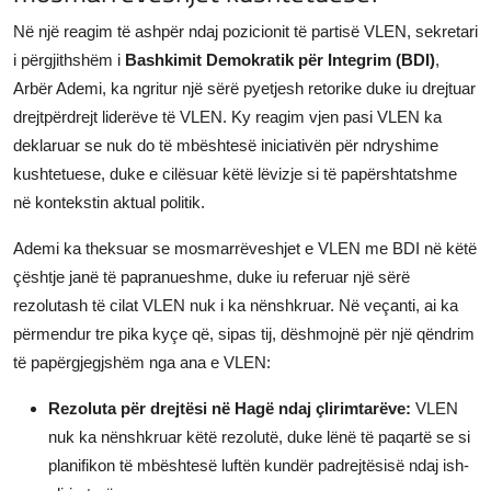
JETA
Në një reagim të ashpër ndaj pozicionit të partisë VLEN, sekretari
i përgjithshëm i
Bashkimit Demokratik për Integrim (BDI)
,
Gallery
Arbër Ademi, ka ngritur një sërë pyetjesh retorike duke iu drejtuar
drejtpërdrejt liderëve të VLEN. Ky reagim vjen pasi VLEN ka
Shqip
deklaruar se nuk do të mbështesë iniciativën për ndryshime
kushtetuese, duke e cilësuar këtë lëvizje si të papërshtatshme
në kontekstin aktual politik.
Ademi ka theksuar se mosmarrëveshjet e VLEN me BDI në këtë
çështje janë të papranueshme, duke iu referuar një sërë
rezolutash të cilat VLEN nuk i ka nënshkruar. Në veçanti, ai ka
përmendur tre pika kyçe që, sipas tij, dëshmojnë për një qëndrim
të papërgjegjshëm nga ana e VLEN:
Rezoluta për drejtësi në Hagë ndaj çlirimtarëve:
VLEN
nuk ka nënshkruar këtë rezolutë, duke lënë të paqartë se si
planifikon të mbështesë luftën kundër padrejtësisë ndaj ish-