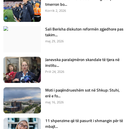
tmerron bo...
Korrik 2, 2026
Sali Berisha diskuton reformën zgjedhore pas
takim...
maj 29, 2026
Janevska paralajmëron skandale të tjera në
institu...
Prill 24, 2026
Moti i paqëndrueshëm sot në Shkup: Stuhi,
erë e fo...
maj 16, 2026
11 shpenzime që të pasurit i shmangin për të
mbajt...