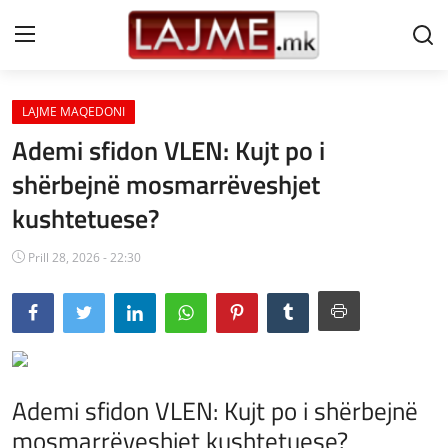
LAJME MAQEDONI
Shtëpi
Ademi sfidon VLEN: Kujt po i
LAJME MAQEDONI
shërbejnë mosmarrëveshjet
kushtetuese?
SHQIPERI
KOSOVA
Prill 28, 2026 - 22:30
LAJME NGA BOTA
SHOWBIZ
SPORT
Ademi sfidon VLEN: Kujt po i shërbejnë
mosmarrëveshjet kushtetuese?
SHENDETI