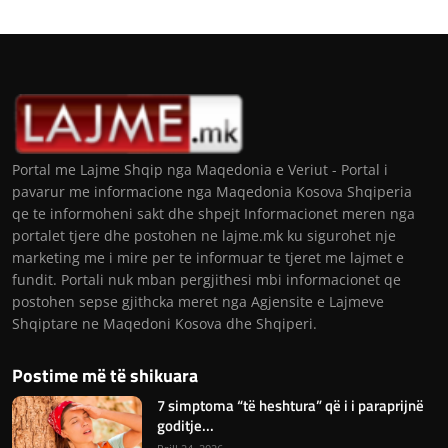
Portal me Lajme Shqip nga Maqedonia e Veriut - Portal i
pavarur me informacione nga Maqedonia Kosova Shqiperia
qe te informoheni sakt dhe shpejt Informacionet meren nga
portalet tjere dhe postohen ne lajme.mk ku sigurohet nje
marketing me i mire per te informuar te tjeret me lajmet e
fundit. Portali nuk mban pergjithesi mbi informacionet qe
postohen sepse gjithcka meret nga Agjensite e Lajmeve
Shqiptare ne Maqedoni Kosova dhe Shqiperi.
Postime më të shikuara
7 simptoma “të heshtura” që i i paraprijnë
goditje...