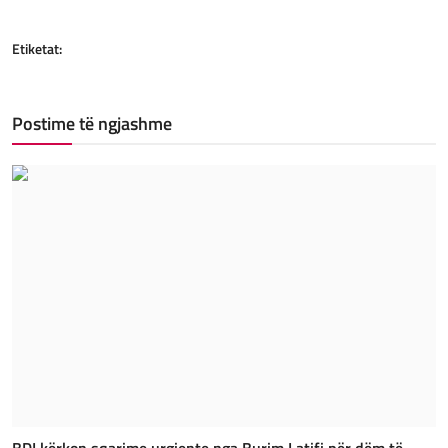
Etiketat:
Postime të ngjashme
BDI kërkon sqarime urgjente nga Burim Latifi për dëm të...