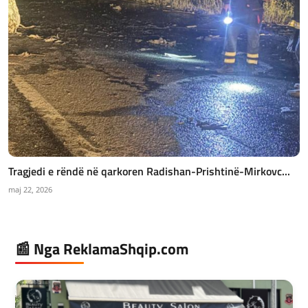
Tragjedi e rëndë në qarkoren Radishan-Prishtinë-Mirkovc...
maj 22, 2026
📰 Nga ReklamaShqip.com