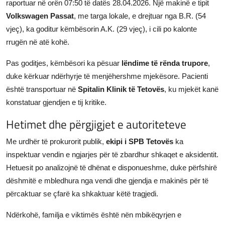
raportuar në orën 07:50 të datës 28.04.2026. Një makinë e tipit
Volkswagen Passat
, me targa lokale, e drejtuar nga B.R. (54
vjeç), ka goditur këmbësorin A.K. (29 vjeç), i cili po kalonte
rrugën në atë kohë.
Pas goditjes, këmbësori ka pësuar
lëndime të rënda trupore
,
duke kërkuar ndërhyrje të menjëhershme mjekësore. Pacienti
është transportuar në
Spitalin Klinik të Tetovës
, ku mjekët kanë
konstatuar gjendjen e tij kritike.
Hetimet dhe përgjigjet e autoriteteve
Me urdhër të prokurorit publik,
ekipi i SPB Tetovës
ka
inspektuar vendin e ngjarjes për të zbardhur shkaqet e aksidentit.
Hetuesit po analizojnë të dhënat e disponueshme, duke përfshirë
dëshmitë e mbledhura nga vendi dhe gjendja e makinës për të
përcaktuar se çfarë ka shkaktuar këtë tragjedi.
Ndërkohë, familja e viktimës është nën mbikëqyrjen e