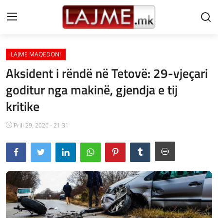
LAJME MAQEDONI
Shtëpi
Aksident i rëndë në Tetovë: 29-vjeçari
LAJME MAQEDONI
goditur nga makinë, gjendja e tij
kritike
SHQIPERI
KOSOVA
Prill 29, 2026 - 21:31
LAJME NGA BOTA
SHOWBIZ
SPORT
SHENDETI