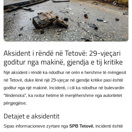
JETA
Gallery
Shqip
Aksident i rëndë në Tetovë: 29-vjeçari
goditur nga makinë, gjendja e tij kritike
Një aksident i rëndë ka ndodhur në orën e hershme të mëngjesit
në Tetovë, duke lënë një 29-vjeçar në gjendje kritike pasi është
goditur nga një makinë. Incidenti, i cili ka ndodhur në bulevardin
“Ilindenska”, ka nxitur hetime të menjëhershme nga autoritetet
përgjegjëse.
Detajet e aksidentit
Sipas informacioneve zyrtare nga
SPB Tetovë
, incidenti është