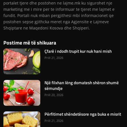
portalet tjere dhe postohen ne lajme.mk ku sigurohet nje
marketing me i mire per te informuar te tjeret me lajmet e
fundit. Portali nuk mban pergjithesi mbi informacionet qe
postohen sepse gjithcka meret nga Agjensite e Lajmeve
Shqiptare ne Maqedoni Kosova dhe Shqiperi.
Postime më të shikuara
Çfarë i ndodh trupit kur nuk hani mish
Prill 21, 2026
Një filxhan lëng domatesh shëron shumë
sëmundje
Prill 20, 2026
Përfitimet shëndetësore nga buka e misrit
Prill 21, 2026