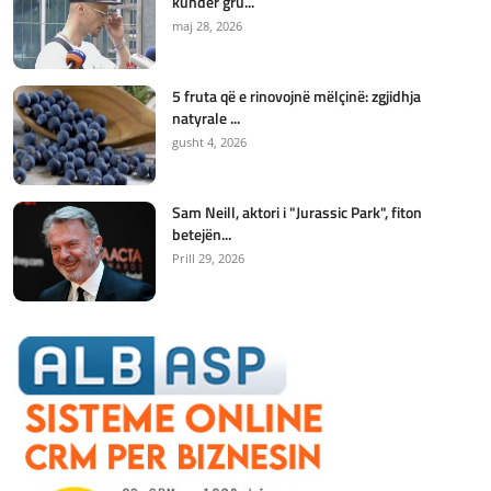
kundër gru...
maj 28, 2026
5 fruta që e rinovojnë mëlçinë: zgjidhja
natyrale ...
gusht 4, 2026
Sam Neill, aktori i "Jurassic Park", fiton
betejën...
Prill 29, 2026