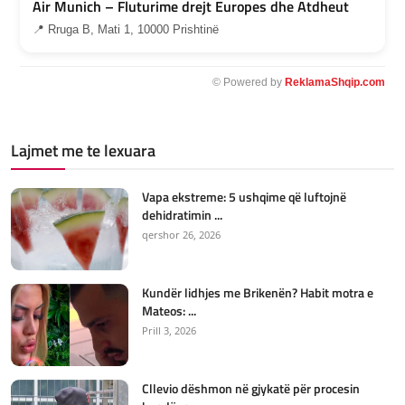
Air Munich – Fluturime drejt Europes dhe Atdheut
📍 Rruga B, Mati 1, 10000 Prishtinë
© Powered by
ReklamaShqip.com
Lajmet me te lexuara
Vapa ekstreme: 5 ushqime që luftojnë
dehidratimin ...
qershor 26, 2026
Kundër lidhjes me Brikenën? Habit motra e
Mateos: ...
Prill 3, 2026
Cllevio dëshmon në gjykatë për procesin