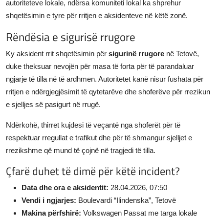
autoriteteve lokale, ndërsa komuniteti lokal ka shprehur
shqetësimin e tyre për rritjen e aksidenteve në këtë zonë.
Rëndësia e sigurisë rrugore
Ky aksident rrit shqetësimin për
sigurinë rrugore
në Tetovë,
duke theksuar nevojën për masa të forta për të parandaluar
ngjarje të tilla në të ardhmen. Autoritetet kanë nisur fushata për
rritjen e ndërgjegjësimit të qytetarëve dhe shoferëve për rrezikun
e sjelljes së pasigurt në rrugë.
Ndërkohë, thirret kujdesi të veçantë nga shoferët për të
respektuar rregullat e trafikut dhe për të shmangur sjelljet e
rrezikshme që mund të çojnë në tragjedi të tilla.
Çfarë duhet të dimë për këtë incident?
Data dhe ora e aksidentit:
28.04.2026, 07:50
Vendi i ngjarjes:
Boulevardi “Ilindenska”, Tetovë
Makina përfshirë:
Volkswagen Passat me targa lokale