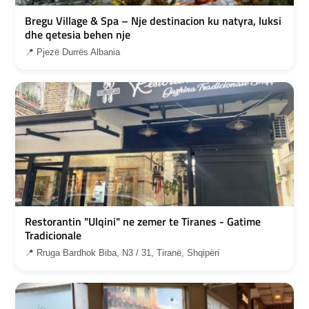
Bregu Village & Spa – Nje destinacion ku natyra, luksi
dhe qetesia behen nje
📍 Pjezë Durrës Albania
Restorantin "Ulqini" ne zemer te Tiranes - Gatime
Tradicionale
📍 Rruga Bardhok Biba, N3 / 31, Tiranë, Shqipëri