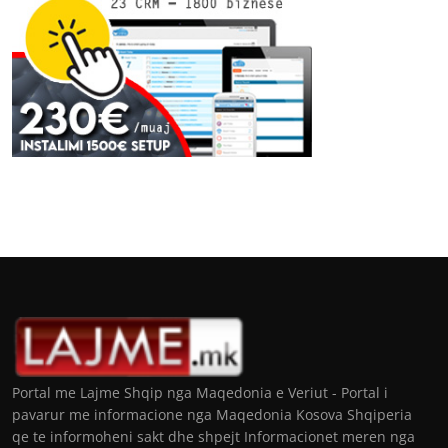
Portal me Lajme Shqip nga Maqedonia e Veriut - Portal i
pavarur me informacione nga Maqedonia Kosova Shqiperia
qe te informoheni sakt dhe shpejt Informacionet meren nga