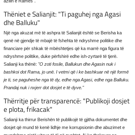
azilin e Ramës".
Thëniet e Salianjit: "Ti paguhej nga Agasi
dhe Balluku"
Një nga akuzat më të ashpra të Salianjit është se Berisha ka
qenë në gjendje të mbajë të fshehta të ndryshme politike dhe
financiare për shkak të mbështetjes që ka marrë nga figura të
ndryshme politike, duke përfshirë edhe ish-zyrtarë të tjerë.
Salianji ka thënë:
"O zoti fosile, Ballukun dhe Agasin nuk i
bashkoi dot Rama, jo unë. I vetmi që i ke bashkuar në një formë
je ti, se paguheshe nga të dy, edhe nga Agasi, edhe nga Balluku.
Prandaj nuk i nxjerr dot dosjet e të dyve."
Thërritje për transparencë: "Publikoji dosjet
e plota, frikacak"
Salianji ka thirrur Berishën të publikojë të gjitha dokumentet dhe
dosjet që mund të kenë lidhje me korrupsionin dhe abuzimet e