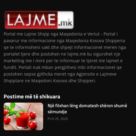
Portal me Lajme Shqip nga Maqedonia e Veriut - Portal i
pavarur me informacione nga Maqedonia Kosova Shqiperia
qe te informoheni sakt dhe shpejt Informacionet meren nga
portalet tjere dhe postohen ne lajme.mk ku sigurohet nje
marketing me i mire per te informuar te tjeret me lajmet e
fundit. Portali nuk mban pergjithesi mbi informacionet qe
postohen sepse gjithcka meret nga Agjensite e Lajmeve
Shqiptare ne Maqedoni Kosova dhe Shqiperi.
Postime më të shikuara
Një filxhan lëng domatesh shëron shumë
sëmundje
Prill 20, 2026