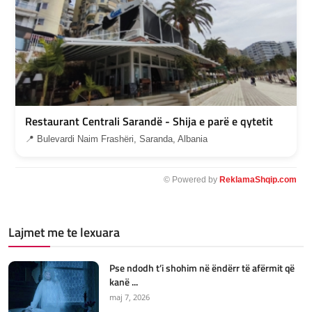
Restaurant Centrali Sarandë - Shija e parë e qytetit
📍 Bulevardi Naim Frashëri, Saranda, Albania
© Powered by
ReklamaShqip.com
Lajmet me te lexuara
Pse ndodh t’i shohim në ëndërr të afërmit që
kanë ...
maj 7, 2026