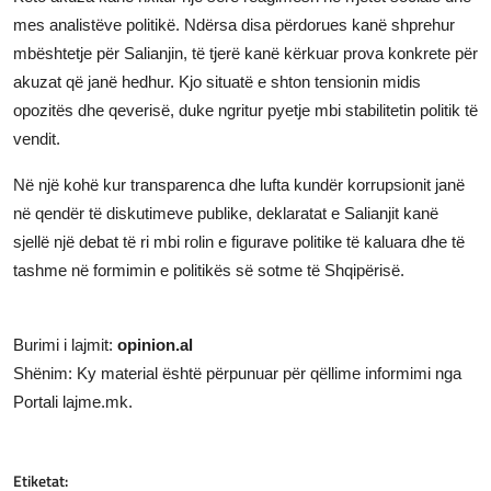
mes analistëve politikë. Ndërsa disa përdorues kanë shprehur
mbështetje për Salianjin, të tjerë kanë kërkuar prova konkrete për
akuzat që janë hedhur. Kjo situatë e shton tensionin midis
opozitës dhe qeverisë, duke ngritur pyetje mbi stabilitetin politik të
vendit.
Në një kohë kur transparenca dhe lufta kundër korrupsionit janë
në qendër të diskutimeve publike, deklaratat e Salianjit kanë
sjellë një debat të ri mbi rolin e figurave politike të kaluara dhe të
tashme në formimin e politikës së sotme të Shqipërisë.
Burimi i lajmit:
opinion.al
Shënim: Ky material është përpunuar për qëllime informimi nga
Portali lajme.mk.
Etiketat: