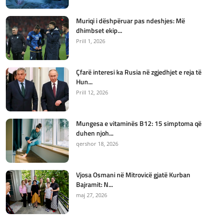
Muriqi i dëshpëruar pas ndeshjes: Më
dhimbset ekip...
Prill 1, 2026
Çfarë interesi ka Rusia në zgjedhjet e reja të
Hun...
Prill 12, 2026
Mungesa e vitaminës B12: 15 simptoma që
duhen njoh...
qershor 18, 2026
Vjosa Osmani në Mitrovicë gjatë Kurban
Bajramit: N...
maj 27, 2026