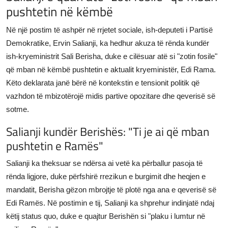
pushtetin në këmbë
JETA
Në një postim të ashpër në rrjetet sociale, ish-deputeti i Partisë
Gallery
Demokratike, Ervin Salianji, ka hedhur akuza të rënda kundër
ish-kryeministrit Sali Berisha, duke e cilësuar atë si "zotin fosile"
Shqip
që mban në këmbë pushtetin e aktualit kryeministër, Edi Rama.
Këto deklarata janë bërë në kontekstin e tensionit politik që
vazhdon të mbizotërojë midis partive opozitare dhe qeverisë së
sotme.
Salianji kundër Berishës: "Ti je ai që mban
pushtetin e Ramës"
Salianji ka theksuar se ndërsa ai vetë ka përballur pasoja të
rënda ligjore, duke përfshirë rrezikun e burgimit dhe heqjen e
mandatit, Berisha gëzon mbrojtje të plotë nga ana e qeverisë së
Edi Ramës. Në postimin e tij, Salianji ka shprehur indinjatë ndaj
këtij status quo, duke e quajtur Berishën si "plaku i lumtur në