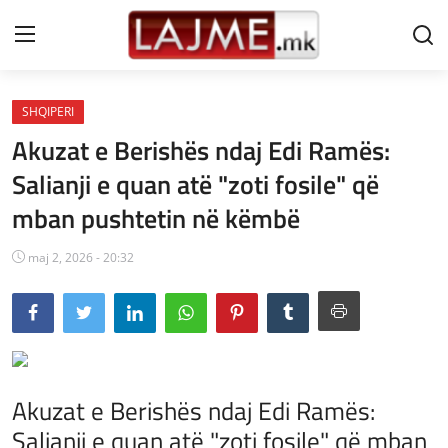
SHQIPERI
Shtëpi
Akuzat e Berishës ndaj Edi Ramës:
LAJME MAQEDONI
Salianji e quan atë "zoti fosile" që
mban pushtetin në këmbë
SHQIPERI
KOSOVA
maj 2, 2026 - 20:32
LAJME NGA BOTA
SHOWBIZ
SPORT
Akuzat e Berishës ndaj Edi Ramës:
Salianji e quan atë "zoti fosile" që mban
SHENDETI