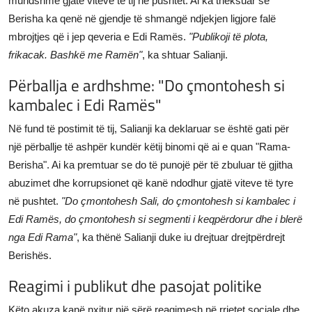
mundshme gjatë viteve të tij në pushtet. Ai ka theksuar se
Berisha ka qenë në gjendje të shmangë ndjekjen ligjore falë
mbrojtjes që i jep qeveria e Edi Ramës.
"Publikoji të plota,
frikacak. Bashkë me Ramën"
, ka shtuar Salianji.
Përballja e ardhshme: "Do çmontohesh si
kambalec i Edi Ramës"
Në fund të postimit të tij, Salianji ka deklaruar se është gati për
një përballje të ashpër kundër këtij binomi që ai e quan "Rama-
Berisha". Ai ka premtuar se do të punojë për të zbuluar të gjitha
abuzimet dhe korrupsionet që kanë ndodhur gjatë viteve të tyre
në pushtet.
"Do çmontohesh Sali, do çmontohesh si kambalec i
Edi Ramës, do çmontohesh si segmenti i keqpërdorur dhe i blerë
nga Edi Rama"
, ka thënë Salianji duke iu drejtuar drejtpërdrejt
Berishës.
Reagimi i publikut dhe pasojat politike
Këto akuza kanë nxitur një sërë reagimesh në rrjetet sociale dhe