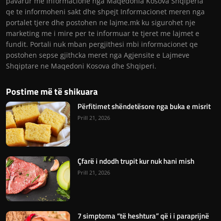
pavarur me informacione nga Maqedonia Kosova Shqiperia
qe te informoheni sakt dhe shpejt Informacionet meren nga
portalet tjere dhe postohen ne lajme.mk ku sigurohet nje
marketing me i mire per te informuar te tjeret me lajmet e
fundit. Portali nuk mban pergjithesi mbi informacionet qe
postohen sepse gjithcka meret nga Agjensite e Lajmeve
Shqiptare ne Maqedoni Kosova dhe Shqiperi.
Postime më të shikuara
Përfitimet shëndetësore nga buka e misrit
Prill 21, 2026
Çfarë i ndodh trupit kur nuk hani mish
Prill 21, 2026
7 simptoma “të heshtura” që i i paraprijnë