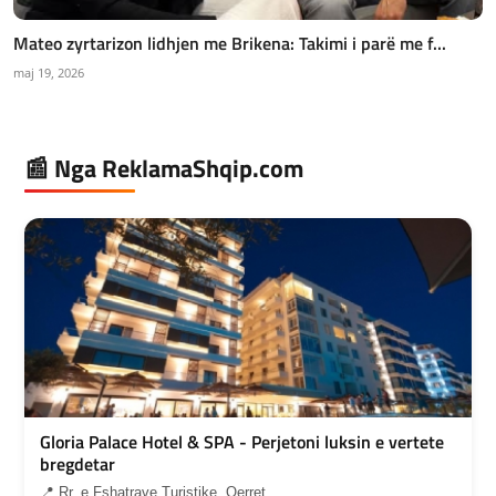
Mateo zyrtarizon lidhjen me Brikena: Takimi i parë me f...
maj 19, 2026
📰 Nga ReklamaShqip.com
Gloria Palace Hotel & SPA - Perjetoni luksin e vertete
bregdetar
📍 Rr. e Fshatrave Turistike, Qerret