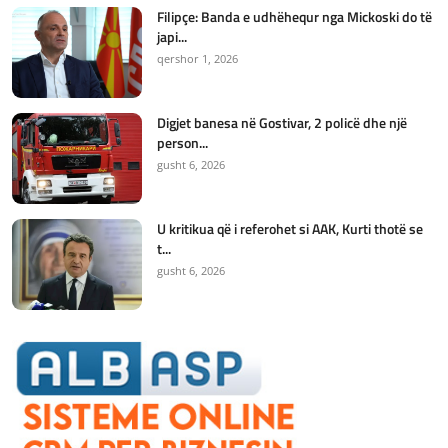
Filipçe: Banda e udhëhequr nga Mickoski do të
japi...
qershor 1, 2026
Digjet banesa në Gostivar, 2 policë dhe një
person...
gusht 6, 2026
U kritikua që i referohet si AAK, Kurti thotë se
t...
gusht 6, 2026