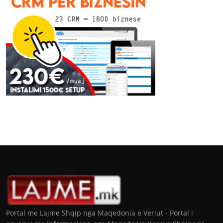
Portal me Lajme Shqip nga Maqedonia e Veriut - Portal i