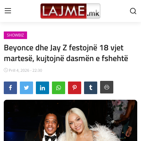
SHOWBIZ
Shtëpi
Beyonce dhe Jay Z festojnë 18 vjet
LAJME MAQEDONI
martesë, kujtojnë dasmën e fshehtë
SHQIPERI
Prill 4, 2026 - 22:30
KOSOVA
LAJME NGA BOTA
SHOWBIZ
SPORT
SHENDETI