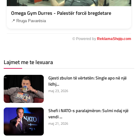
Omega Gym Durres - Palestër forcë bregdetare
📍 Rruga Pavarësia
© Powered by
ReklamaShqip.com
Lajmet me te lexuara
Gjesti zbulon të vërtetën: Single apo në një
lidhj...
maj 23, 2026
Shefi i NATO-s paralajmëron: Sulmi ndaj një
vendi ...
maj 21, 2026