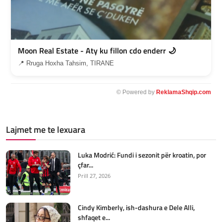
Moon Real Estate - Aty ku fillon cdo enderr 🌙
📍 Rruga Hoxha Tahsim, TIRANE
© Powered by
ReklamaShqip.com
Lajmet me te lexuara
Luka Modrić: Fundi i sezonit për kroatin, por
çfar...
Prill 27, 2026
Cindy Kimberly, ish-dashura e Dele Alli,
shfaqet e...