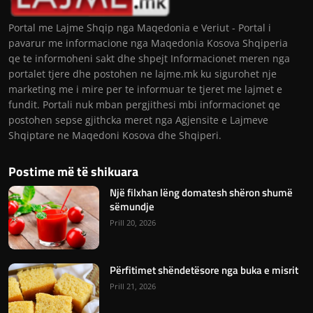
Portal me Lajme Shqip nga Maqedonia e Veriut - Portal i
pavarur me informacione nga Maqedonia Kosova Shqiperia
qe te informoheni sakt dhe shpejt Informacionet meren nga
portalet tjere dhe postohen ne lajme.mk ku sigurohet nje
marketing me i mire per te informuar te tjeret me lajmet e
fundit. Portali nuk mban pergjithesi mbi informacionet qe
postohen sepse gjithcka meret nga Agjensite e Lajmeve
Shqiptare ne Maqedoni Kosova dhe Shqiperi.
Postime më të shikuara
Një filxhan lëng domatesh shëron shumë
sëmundje
Prill 20, 2026
Përfitimet shëndetësore nga buka e misrit
Prill 21, 2026