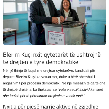
JETA
Gallery
Shqip
Blerim Kuçi nxit qytetarët të ushtrojnë
të drejtën e tyre demokratike
Në një thirrje të fuqishme drejtuar qytetarëve, kandidati për
deputet
Blerim Kuçi
ka votuar sot, duke u bërë shembull i
angazhimit për procesin demokratik. Në një mesazh të qartë dhe
të drejtpërdrejtë, ai ka theksuar se
“vota e secilit individ ka vlerë
dhe fuqinë për të përcaktuar drejtimin e vendit tonë.”
Nxitja për pjesëmarrje aktive në zgjedhje