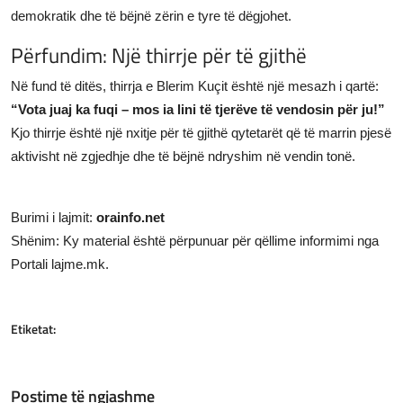
demokratik dhe të bëjnë zërin e tyre të dëgjohet.
Përfundim: Një thirrje për të gjithë
Në fund të ditës, thirrja e Blerim Kuçit është një mesazh i qartë:
“Vota juaj ka fuqi – mos ia lini të tjerëve të vendosin për ju!”
Kjo thirrje është një nxitje për të gjithë qytetarët që të marrin pjesë
aktivisht në zgjedhje dhe të bëjnë ndryshim në vendin tonë.
Burimi i lajmit:
orainfo.net
Shënim: Ky material është përpunuar për qëllime informimi nga
Portali lajme.mk.
Etiketat:
Postime të ngjashme