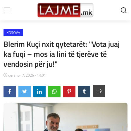
KOSOVA
Shtëpi
Blerim Kuçi nxit qytetarët: "Vota juaj
LAJME MAQEDONI
ka fuqi – mos ia lini të tjerëve të
vendosin për ju!"
SHQIPERI
KOSOVA
qershor 7, 2026 - 14:01
LAJME NGA BOTA
SHOWBIZ
SPORT
SHENDETI