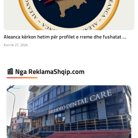
Aleanca kërkon hetim për profilet e rreme dhe fushatat ...
Korrik 27, 2026
📰 Nga ReklamaShqip.com