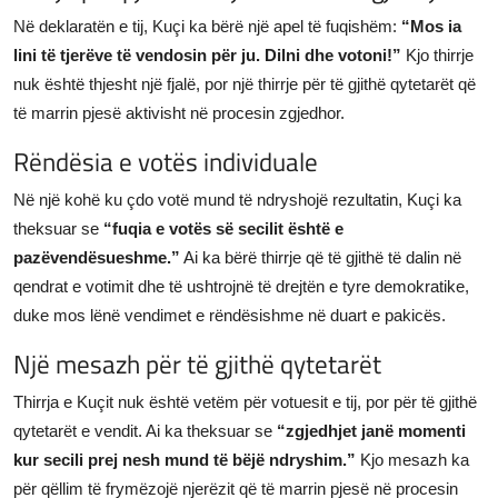
Në deklaratën e tij, Kuçi ka bërë një apel të fuqishëm:
“Mos ia
lini të tjerëve të vendosin për ju. Dilni dhe votoni!”
Kjo thirrje
nuk është thjesht një fjalë, por një thirrje për të gjithë qytetarët që
të marrin pjesë aktivisht në procesin zgjedhor.
Rëndësia e votës individuale
Në një kohë ku çdo votë mund të ndryshojë rezultatin, Kuçi ka
theksuar se
“fuqia e votës së secilit është e
pazëvendësueshme.”
Ai ka bërë thirrje që të gjithë të dalin në
qendrat e votimit dhe të ushtrojnë të drejtën e tyre demokratike,
duke mos lënë vendimet e rëndësishme në duart e pakicës.
Një mesazh për të gjithë qytetarët
Thirrja e Kuçit nuk është vetëm për votuesit e tij, por për të gjithë
qytetarët e vendit. Ai ka theksuar se
“zgjedhjet janë momenti
kur secili prej nesh mund të bëjë ndryshim.”
Kjo mesazh ka
për qëllim të frymëzojë njerëzit që të marrin pjesë në procesin