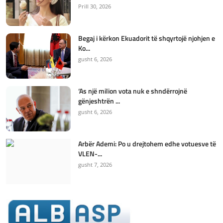
Prill 30, 2026
Begaj i kërkon Ekuadorit të shqyrtojë njohjen e
Ko...
gusht 6, 2026
‘As një milion vota nuk e shndërrojnë
gënjeshtrën ...
gusht 6, 2026
Arbër Ademi: Po u drejtohem edhe votuesve të
VLEN-...
gusht 7, 2026