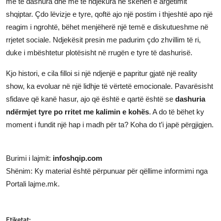
më të dashura dhe më të ndjekura në skenën e argëtimit
shqiptar. Çdo lëvizje e tyre, qoftë ajo një postim i thjeshtë apo një
reagim i ngrohtë, bëhet menjëherë një temë e diskutueshme në
rrjetet sociale. Ndjekësit presin me padurim çdo zhvillim të ri,
duke i mbështetur plotësisht në rrugën e tyre të dashurisë.
Kjo histori, e cila filloi si një ndjenjë e papritur gjatë një reality
show, ka evoluar në një lidhje të vërtetë emocionale. Pavarësisht
sfidave që kanë hasur, ajo që është e qartë është se
dashuria
ndërmjet tyre po rritet me kalimin e kohës
. A do të bëhet ky
moment i fundit një hap i madh për ta? Koha do t’i japë përgjigjen.
Burimi i lajmit:
infoshqip.com
Shënim: Ky material është përpunuar për qëllime informimi nga
Portali lajme.mk.
Etiketat: