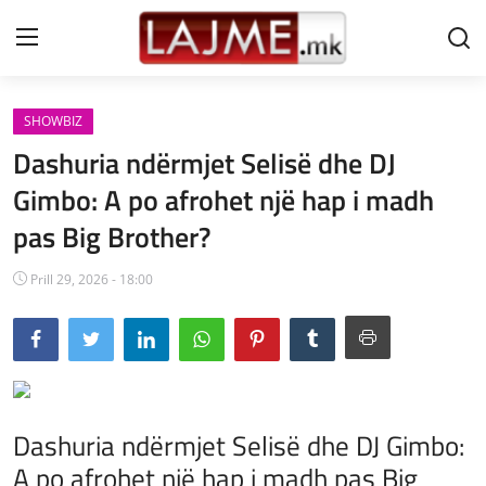
SHOWBIZ
Shtëpi
Dashuria ndërmjet Selisë dhe DJ
LAJME MAQEDONI
Gimbo: A po afrohet një hap i madh
pas Big Brother?
SHQIPERI
KOSOVA
Prill 29, 2026 - 18:00
LAJME NGA BOTA
SHOWBIZ
SPORT
Dashuria ndërmjet Selisë dhe DJ Gimbo:
A po afrohet një hap i madh pas Big
SHENDETI