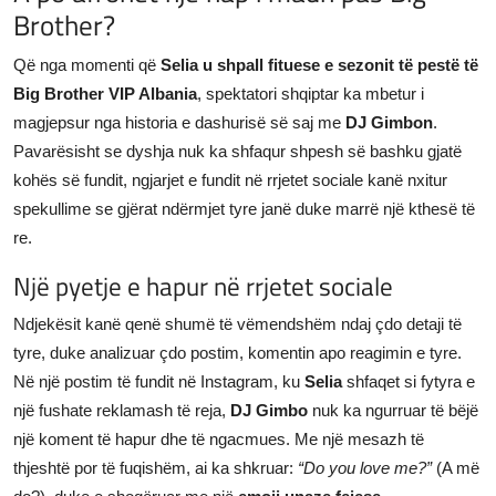
Brother?
JETA
Që nga momenti që
Selia u shpall fituese e sezonit të pestë të
Gallery
Big Brother VIP Albania
, spektatori shqiptar ka mbetur i
magjepsur nga historia e dashurisë së saj me
DJ Gimbon
.
Shqip
Pavarësisht se dyshja nuk ka shfaqur shpesh së bashku gjatë
kohës së fundit, ngjarjet e fundit në rrjetet sociale kanë nxitur
spekullime se gjërat ndërmjet tyre janë duke marrë një kthesë të
re.
Një pyetje e hapur në rrjetet sociale
Ndjekësit kanë qenë shumë të vëmendshëm ndaj çdo detaji të
tyre, duke analizuar çdo postim, komentin apo reagimin e tyre.
Në një postim të fundit në Instagram, ku
Selia
shfaqet si fytyra e
një fushate reklamash të reja,
DJ Gimbo
nuk ka ngurruar të bëjë
një koment të hapur dhe të ngacmues. Me një mesazh të
thjeshtë por të fuqishëm, ai ka shkruar:
“Do you love me?”
(A më