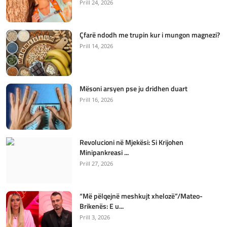
Prill 24, 2026
Çfarë ndodh me trupin kur i mungon magnezi?
Prill 14, 2026
Mësoni arsyen pse ju dridhen duart
Prill 16, 2026
Revolucioni në Mjekësi: Si Krijohen
Minipankreasi ...
Prill 27, 2026
“Më pëlqejnë meshkujt xhelozë”/Mateo-
Brikenës: E u...
Prill 3, 2026