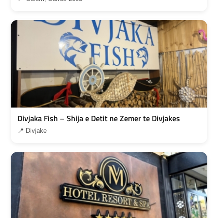
Divjaka Fish – Shija e Detit ne Zemer te Divjakes
📍 Divjake