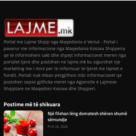
Portal me Lajme Shqip nga Maqedonia e Veriut - Portal i
pavarur me informacione nga Maqedonia Kosova Shqiperia
qe te informoheni sakt dhe shpejt Informacionet meren nga
portalet tjere dhe postohen ne lajme.mk ku sigurohet nje
marketing me i mire per te informuar te tjeret me lajmet e
fundit. Portali nuk mban pergjithesi mbi informacionet qe
postohen sepse gjithcka meret nga Agjensite e Lajmeve
Shqiptare ne Maqedoni Kosova dhe Shqiperi.
Postime më të shikuara
Një filxhan lëng domatesh shëron shumë
sëmundje
Prill 20, 2026