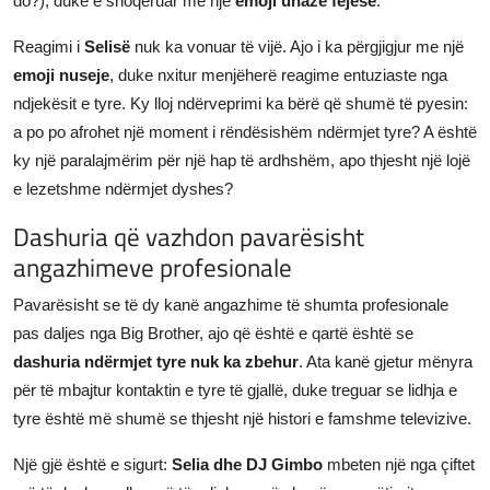
do?), duke e shoqëruar me një
emoji unaze fejese
.
Reagimi i
Selisë
nuk ka vonuar të vijë. Ajo i ka përgjigjur me një
emoji nuseje
, duke nxitur menjëherë reagime entuziaste nga
ndjekësit e tyre. Ky lloj ndërveprimi ka bërë që shumë të pyesin:
a po po afrohet një moment i rëndësishëm ndërmjet tyre? A është
ky një paralajmërim për një hap të ardhshëm, apo thjesht një lojë
e lezetshme ndërmjet dyshes?
Dashuria që vazhdon pavarësisht
angazhimeve profesionale
Pavarësisht se të dy kanë angazhime të shumta profesionale
pas daljes nga Big Brother, ajo që është e qartë është se
dashuria ndërmjet tyre nuk ka zbehur
. Ata kanë gjetur mënyra
për të mbajtur kontaktin e tyre të gjallë, duke treguar se lidhja e
tyre është më shumë se thjesht një histori e famshme televizive.
Një gjë është e sigurt:
Selia dhe DJ Gimbo
mbeten një nga çiftet