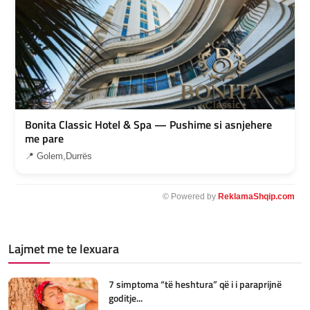
Bonita Classic Hotel & Spa — Pushime si asnjehere
me pare
📍 Golem,Durrës
© Powered by
ReklamaShqip.com
Lajmet me te lexuara
7 simptoma “të heshtura” që i i paraprijnë
goditje...