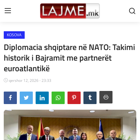
KOSOVA
Shtëpi
Diplomacia shqiptare në NATO: Takimi
LAJME MAQEDONI
historik i Bajramit me partnerët
euroatlantikë
SHQIPERI
KOSOVA
qershor 12, 2026 - 23:33
LAJME NGA BOTA
SHOWBIZ
SPORT
SHENDETI