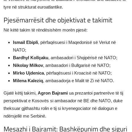
tyre në strukturat euroatlantike.
Pjesëmarrësit dhe objektivat e takimit
Në këtë takim të rëndësishëm morën pjesë:
Ismail Ebipli
, përfaqësuesi i Maqedonisë së Veriut në
NATO;
Bardhyl Kollçaku
, ambasadori i Shqipërisë në NATO;
Nikolay Milkov
, ambasadori i Bullgarisë në NATO;
Mirko Ujdenica
, përfaqësuesi i Kroacisë në NATO;
Milena Kaleziq
, ambasadorja e Malit të Zi në NATO.
Gjatë këtij takimi,
Agron Bajrami
ua prezantoi partnerëve të tij
perspektivat e Kosovës si ambasador në BE dhe NATO, duke
theksuar gjithashtu rolin e tij si kryenegociator në dialogun e
ndërsjellë me Serbinë.
Mesazhi i Bajramit: Bashkëpunim dhe siguri