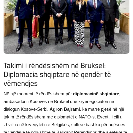
JETA
Gallery
Shqip
Takimi i rëndësishëm në Bruksel:
Diplomacia shqiptare në qendër të
vëmendjes
Në një moment të rëndësishëm për
diplomacinë shqiptare
,
ambasadori i Kosovës në Bruksel dhe kryenegociatori në
dialogun Kosovë-Serbi,
Agron Bajrami
, ka marrë pjesë në një
takim të rëndësishëm me diplomatët e NATO-s. Eventi, i cili u
zhvillua në kryeqytetin e Belgjikës, solli së bashku përfaqësues
të vendeve të ndryshme të Ballkanit Perëndimor dhe aleatëve të