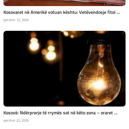
Kosovaret në Amerikë votuan kështu: Vetëvendosje fitoi ...
qershor 12, 2026
Kosovë: Ndërprerje të rrymës sot në këto zona – oraret ...
qershor 22, 2026