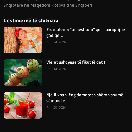
Shqiptare ne Maqedoni Kosova dhe Shqiperi.
Postime më të shikuara
7 simptoma “të heshtura” që i i paraprijnë
goditje...
Prill 24, 2026
Vlerat ushqyese të fikut të detit
Prill 14, 2026
Një filxhan lëng domatesh shëron shumë
sëmundje
Prill 20, 2026