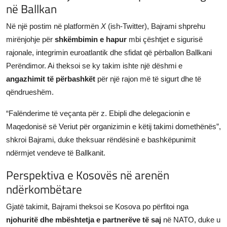
në Ballkan
Në një postim në platformën
X
(ish-Twitter), Bajrami shprehu
mirënjohje për
shkëmbimin e hapur
mbi çështjet e sigurisë
rajonale, integrimin euroatlantik dhe sfidat që përballon Ballkani
Perëndimor. Ai theksoi se ky takim ishte një dëshmi e
angazhimit të përbashkët
për një rajon më të sigurt dhe të
qëndrueshëm.
“Falënderime të veçanta për z. Ebipli dhe delegacionin e
Maqedonisë së Veriut për organizimin e këtij takimi domethënës”,
shkroi Bajrami, duke theksuar rëndësinë e bashkëpunimit
ndërmjet vendeve të Ballkanit.
Perspektiva e Kosovës në arenën
ndërkombëtare
Gjatë takimit, Bajrami theksoi se Kosova po përfitoi nga
njohuritë dhe mbështetja e partnerëve të saj
në NATO, duke u