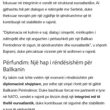
fokusuar në integrimin e vendit në strukturat euroatlantike. Ai
gjithashtu foli për dialogun e ndërsjellë me Serbinë, duke
theksuar nevojën për një zgjidhje të qëndrueshme që të
kontribuojë në stabilitetin e rajonit.
“Diplomacia në kulmin e saj: dialog i sinqertë, mirëkuptim i
ndërsjellë dhe një angazhim i përbashkët për një Ballkan
Perëndimor të sigurt, të qëndrueshëm dhe euroatlantik”, u shpreh
Bajrami, duke përcaktuar vizionin për të ardhmen e rajonit.
Përfundim: Një hap i rëndësishëm për
Ballkanin
Ky takim nuk ishte vetëm një moment i rëndësishëm për
diplomacinë shqiptare
, por edhe një sinjal i fortë për të gjithë
Ballkanin Perëndimor. Duke bashkuar forcat me partnerët e tyre
në NATO, vendet e rajonit po lëvizin drejt një
integrimi më të
thellë euroatlantik
, duke kontribuuar në sigurinë dhe stabilitetin
e tyre të përbashkët.