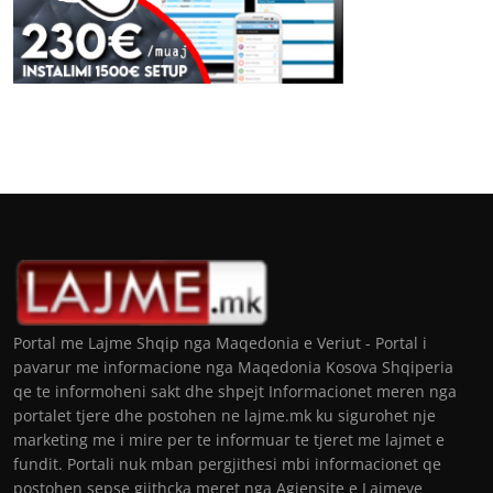
Portal me Lajme Shqip nga Maqedonia e Veriut - Portal i
pavarur me informacione nga Maqedonia Kosova Shqiperia
qe te informoheni sakt dhe shpejt Informacionet meren nga
portalet tjere dhe postohen ne lajme.mk ku sigurohet nje
marketing me i mire per te informuar te tjeret me lajmet e
fundit. Portali nuk mban pergjithesi mbi informacionet qe
postohen sepse gjithcka meret nga Agjensite e Lajmeve