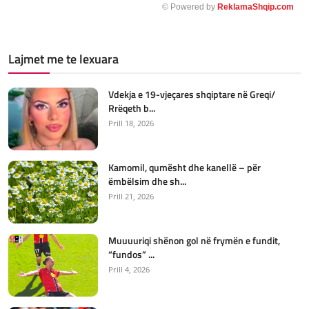
© Powered by
ReklamaShqip.com
Lajmet me te lexuara
Vdekja e 19-vjeçares shqiptare në Greqi/
Rrëqeth b...
Prill 18, 2026
Kamomil, qumësht dhe kanellë – për
ëmbëlsim dhe sh...
Prill 21, 2026
Muuuuriqi shënon gol në frymën e fundit,
“fundos” ...
Prill 4, 2026