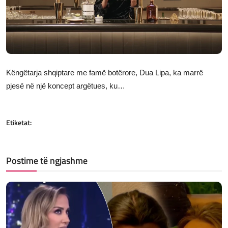
JETA
Gallery
Shqip
Këngëtarja shqiptare me famë botërore, Dua Lipa, ka marrë
pjesë në një koncept argëtues, ku…
Etiketat:
Postime të ngjashme