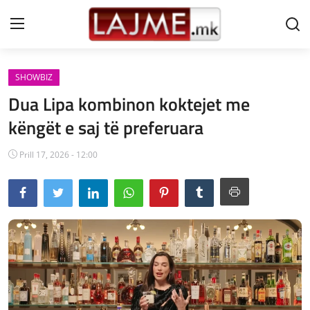
SHOWBIZ
Shtëpi
Dua Lipa kombinon koktejet me
LAJME MAQEDONI
këngët e saj të preferuara
SHQIPERI
Prill 17, 2026 - 12:00
KOSOVA
LAJME NGA BOTA
SHOWBIZ
SPORT
SHENDETI