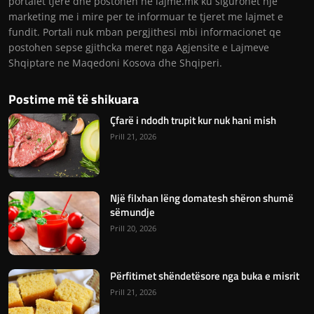
portalet tjere dhe postohen ne lajme.mk ku sigurohet nje
marketing me i mire per te informuar te tjeret me lajmet e
fundit. Portali nuk mban pergjithesi mbi informacionet qe
postohen sepse gjithcka meret nga Agjensite e Lajmeve
Shqiptare ne Maqedoni Kosova dhe Shqiperi.
Postime më të shikuara
Çfarë i ndodh trupit kur nuk hani mish
Prill 21, 2026
Një filxhan lëng domatesh shëron shumë
sëmundje
Prill 20, 2026
Përfitimet shëndetësore nga buka e misrit
Prill 21, 2026