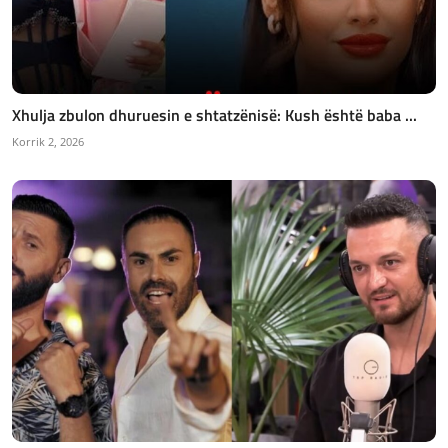
Xhulja zbulon dhuruesin e shtatzënisë: Kush është baba ...
Korrik 2, 2026