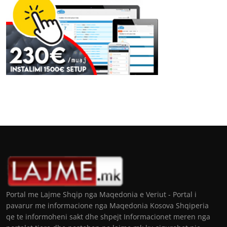
Portal me Lajme Shqip nga Maqedonia e Veriut - Portal i
pavarur me informacione nga Maqedonia Kosova Shqiperia
qe te informoheni sakt dhe shpejt Informacionet meren nga