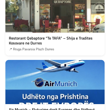
Restorant Qebaptore “Te TAFA” – Shija e Tradites
Kosovare ne Durres
📍 Rruga Pavarsia Plazh Durres
Air Munich – Fluturime drejt Europes dhe Atdheut