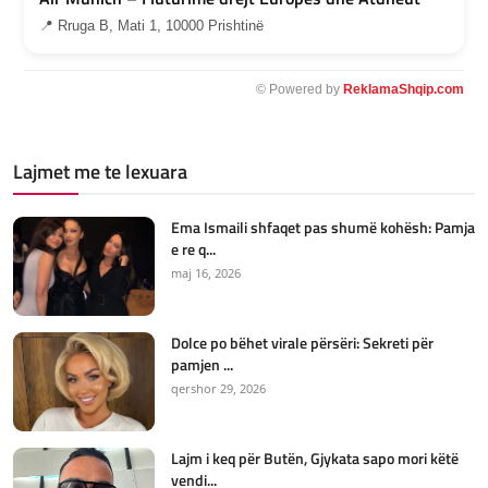
📍 Rruga B, Mati 1, 10000 Prishtinë
© Powered by
ReklamaShqip.com
Lajmet me te lexuara
Ema Ismaili shfaqet pas shumë kohësh: Pamja
e re q...
maj 16, 2026
Dolce po bëhet virale përsëri: Sekreti për
pamjen ...
qershor 29, 2026
Lajm i keq për Butën, Gjykata sapo mori këtë
vendi...