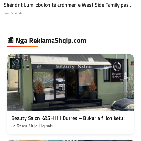
Shëndrit Lumi zbulon të ardhmen e West Side Family pas ...
maj 6, 2026
📰 Nga ReklamaShqip.com
Beauty Salon K&SH 💇‍♀️ Durres – Bukuria fillon ketu!
📍 Rruga Mujo Ulqinaku