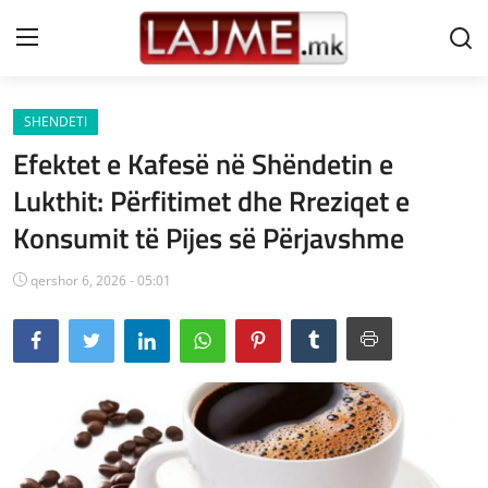
SHENDETI
Shtëpi
Efektet e Kafesë në Shëndetin e
LAJME MAQEDONI
Lukthit: Përfitimet dhe Rreziqet e
Konsumit të Pijes së Përjavshme
SHQIPERI
KOSOVA
qershor 6, 2026 - 05:01
LAJME NGA BOTA
SHOWBIZ
SPORT
SHENDETI