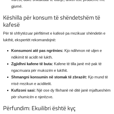
gjumë
.
Këshilla për konsum të shëndetshëm të
kafesë
Për të shfrytëzuar përfitimet e kafesë pa rrezikuar shëndetin e
lukthit, ekspertët rekomandojnë:
Konsumoni atë pas ngrënies:
Kjo ndihmon në uljen e
ndikimit të acidit në lukth.
Zgjidhni kafene të buta:
Kafene të tilla janë më pak të
ngacmuara për mukozën e lukthit.
Shmangni konsumin në stomak të zbrazët:
Kjo mund të
rrisë rrezikun e aciditetit.
Kufizoni sasi:
Një ose dy filxhanë në ditë janë mjaftueshëm
për shumicën e njerëzve.
Përfundim: Ekuilibri është kyç