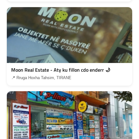
Moon Real Estate - Aty ku fillon cdo enderr 🌙
📍 Rruga Hoxha Tahsim, TIRANE