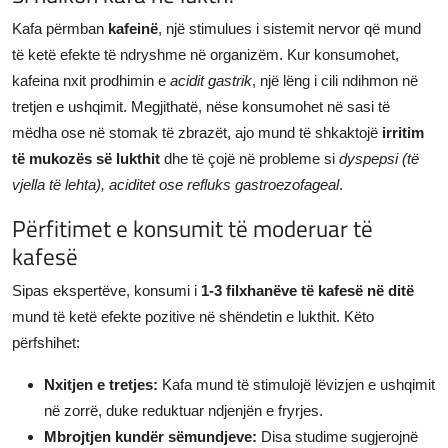
Kafa përmban
kafeinë
, një stimulues i sistemit nervor që mund
të ketë efekte të ndryshme në organizëm. Kur konsumohet,
kafeina nxit prodhimin e
acidit gastrik
, një lëng i cili ndihmon në
tretjen e ushqimit. Megjithatë, nëse konsumohet në sasi të
mëdha ose në stomak të zbrazët, ajo mund të shkaktojë
irritim
të mukozës së lukthit
dhe të çojë në probleme si
dyspepsi (të
vjella të lehta), aciditet ose refluks gastroezofageal
.
Përfitimet e konsumit të moderuar të
kafesë
Sipas ekspertëve, konsumi i
1-3 filxhanëve të kafesë në ditë
mund të ketë efekte pozitive në shëndetin e lukthit. Këto
përfshihet:
Nxitjen e tretjes:
Kafa mund të stimulojë lëvizjen e ushqimit
në zorrë, duke reduktuar ndjenjën e fryrjes.
Mbrojtjen kundër sëmundjeve:
Disa studime sugjerojnë