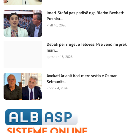
Imeri-Stafai pas padisë nga Blerim Bexheti:
Pushka...
Prill 16, 2026
Debati për rrugët e Tetovës: Pse vendimi prek
marr...
qershor 18, 2026
Avokati Arianit Koci merr rastin e Osman
Selmanit:...
Korrik 4, 2026