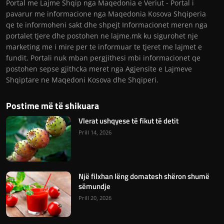
Portal me Lajme Shqip nga Maqedonia e Veriut - Portal i
pavarur me informacione nga Maqedonia Kosova Shqiperia
qe te informoheni sakt dhe shpejt Informacionet meren nga
portalet tjere dhe postohen ne lajme.mk ku sigurohet nje
marketing me i mire per te informuar te tjeret me lajmet e
fundit. Portali nuk mban pergjithesi mbi informacionet qe
postohen sepse gjithcka meret nga Agjensite e Lajmeve
Shqiptare ne Maqedoni Kosova dhe Shqiperi.
Postime më të shikuara
Vlerat ushqyese të fikut të detit
Prill 14, 2026
Një filxhan lëng domatesh shëron shumë
sëmundje
Prill 20, 2026