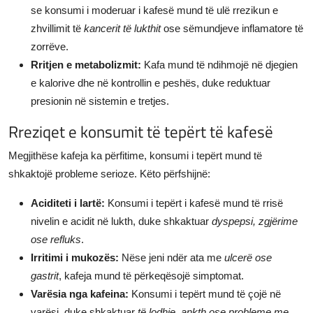
se konsumi i moderuar i kafesë mund të ulë rrezikun e
zhvillimit të
kancerit të lukthit
ose sëmundjeve inflamatore të
zorrëve.
Rritjen e metabolizmit:
Kafa mund të ndihmojë në djegien
e kalorive dhe në kontrollin e peshës, duke reduktuar
presionin në sistemin e tretjes.
Rreziqet e konsumit të tepërt të kafesë
Megjithëse kafeja ka përfitime, konsumi i tepërt mund të
shkaktojë probleme serioze. Këto përfshijnë:
Aciditeti i lartë:
Konsumi i tepërt i kafesë mund të rrisë
nivelin e acidit në lukth, duke shkaktuar
dyspepsi, zgjërime
ose refluks
.
Irritimi i mukozës:
Nëse jeni ndër ata me
ulcerë ose
gastrit
, kafeja mund të përkeqësojë simptomat.
Varësia nga kafeina:
Konsumi i tepërt mund të çojë në
varësi, duke shkaktuar
të lodhje, ankth ose probleme me