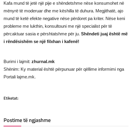
Kafa mund të jetë një pije e shëndetshme nëse konsumohet në
mënyrë të moderuar dhe me këshilla të duhura. Megjithatë, ajo
mund të ketë efekte negative nëse përdoret pa kriter. Nëse keni
probleme me lukthin, konsultouni me një specialist për të
përcaktuar sasia e përshtatshme për ju.
Shëndeti juaj është më
i rëndësishëm se një filxhan i kafenë!
Burimi i lajmit:
zhurnal.mk
Shënim: Ky material është përpunuar për qëllime informimi nga
Portali lajme.mk.
Etiketat:
Postime të ngjashme