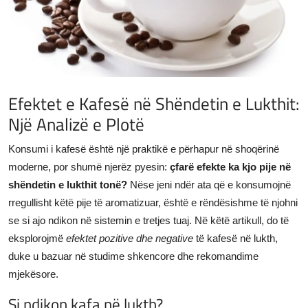
JETA
Gallery
Shqip
Efektet e Kafesë në Shëndetin e Lukthit:
Një Analizë e Plotë
Konsumi i kafesë është një praktikë e përhapur në shoqërinë
moderne, por shumë njerëz pyesin:
çfarë efekte ka kjo pije në
shëndetin e lukthit tonë?
Nëse jeni ndër ata që e konsumojnë
rregullisht këtë pije të aromatizuar, është e rëndësishme të njohni
se si ajo ndikon në sistemin e tretjes tuaj. Në këtë artikull, do të
eksplorojmë
efektet pozitive dhe negative
të kafesë në lukth,
duke u bazuar në studime shkencore dhe rekomandime
mjekësore.
Si ndikon kafa në lukth?