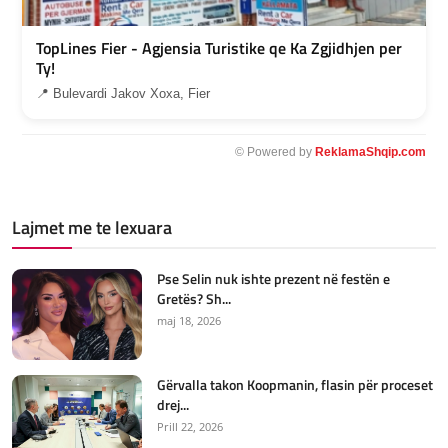
TopLines Fier - Agjensia Turistike qe Ka Zgjidhjen per
Ty!
📍 Bulevardi Jakov Xoxa, Fier
© Powered by
ReklamaShqip.com
Lajmet me te lexuara
Pse Selin nuk ishte prezent në festën e
Gretës? Sh...
maj 18, 2026
Gërvalla takon Koopmanin, flasin për proceset
drej...
Prill 22, 2026