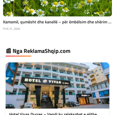
Kamomil, qumësht dhe kanellë – për ëmbëlsim dhe shërim ...
Prill 21, 2026
📰 Nga ReklamaShqip.com
Hotel Vivas Durres – Vendi ku relaksohet e gjithe