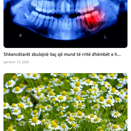
Shkencëtarët zbulojnë ilaç që mund të rritë dhëmbët e h...
qershor 13, 2026