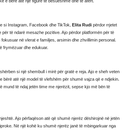
e e bërë atë një figurë të besueshme dhe të afërt.
e si Instagram, Facebook dhe TikTok,
Elita Rudi
përdor rrjetet
e për të ndarë mesazhe pozitive. Ajo përdor platformën për të
u fokusuar në vlerat e familjes, arsimin dhe zhvillimin personal.
 të frymëzuar dhe edukuar.
shërben si një shembull i mirë për gratë e reja. Ajo e sheh veten
ke e bërë atë një model të vlefshëm për shumë vajza që e ndjekin.
 që mund të ndaj jetën time me njerëzit, sepse kjo më bën të
hjeshtë. Ajo përfaqëson atë që shumë njerëz dëshirojnë në jetën
eciproke. Në një kohë ku shumë njerëz janë të mbingarkuar nga