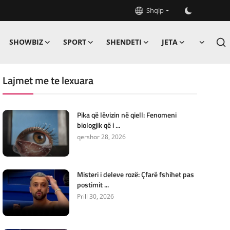
Shqip
SHOWBIZ
SPORT
SHENDETI
JETA
Lajmet me te lexuara
Pika që lëvizin në qiell: Fenomeni
biologjik që i ...
qershor 28, 2026
Misteri i deleve rozë: Çfarë fshihet pas
postimit ...
Prill 30, 2026