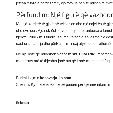
jetesa e tyre e përditshme, kjo foto ua bën të ndihen të mir
Përfundim: Një figurë që vazhdon 
Me një karrierë të gjatë në televizion dhe një ndjekës të gjer
dhe evoluon. Ajo nuk është vetëm një prezantuese e fams
njerëz. Publikimi i fundit i saj me vajzën e saj është një d
dashuria, familja dhe përkushtimi ndaj atyre që e rrethojnë.
Në një botë që ndryshon vazhdimisht,
Elita Rudi
mbetet nj
momentet më të thjeshta janë ato që kanë më shumë fuqi.
Burimi i lajmit:
kosovarja-ks.com
Shënim: Ky material është përpunuar për qëllime informimi 
Etiketat: