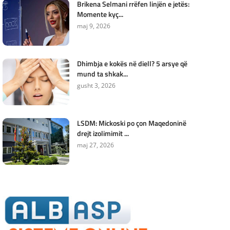
Brikena Selmani rrëfen linjën e jetës:
Momente kyç...
maj 9, 2026
Dhimbja e kokës në diell? 5 arsye që
mund ta shkak...
gusht 3, 2026
LSDM: Mickoski po çon Maqedoninë
drejt izolimimit ...
maj 27, 2026