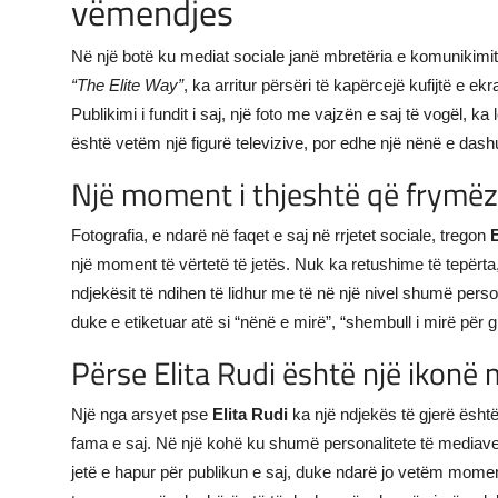
vëmendjes
Në një botë ku mediat sociale janë mbretëria e komunikimit
“The Elite Way”
, ka arritur përsëri të kapërcejë kufijtë e e
Publikimi i fundit i saj, një foto me vajzën e saj të vogël, ka
është vetëm një figurë televizive, por edhe një nënë e dash
Një moment i thjeshtë që frymë
Fotografia, e ndarë në faqet e saj në rrjetet sociale, tregon
E
një moment të vërtetë të jetës. Nuk ka retushime të tepërta,
ndjekësit të ndihen të lidhur me të në një nivel shumë pe
duke e etiketuar atë si “nënë e mirë”, “shembull i mirë për 
Përse Elita Rudi është një ikonë
Një nga arsyet pse
Elita Rudi
ka një ndjekës të gjerë është 
fama e saj. Në një kohë ku shumë personalitete të mediave ja
jetë e hapur për publikun e saj, duke ndarë jo vetëm momen