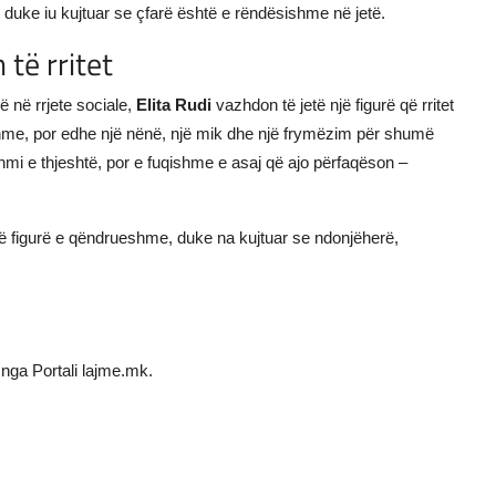
ë duke iu kujtuar se çfarë është e rëndësishme në jetë.
të rritet
ë në rrjete sociale,
Elita Rudi
vazhdon të jetë një figurë që rritet
hme, por edhe një nënë, një mik dhe një frymëzim për shumë
ëshmi e thjeshtë, por e fuqishme e asaj që ajo përfaqëson –
ë figurë e qëndrueshme, duke na kujtuar se ndonjëherë,
nga Portali lajme.mk.