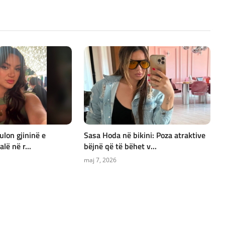
ulon gjininë e
Sasa Hoda në bikini: Poza atraktive
lë në r...
bëjnë që të bëhet v...
maj 7, 2026