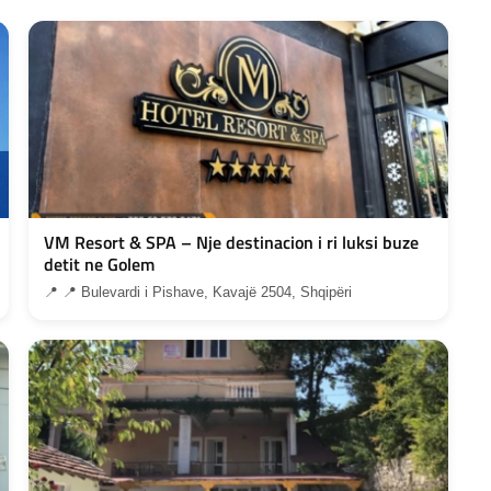
VM Resort & SPA – Nje destinacion i ri luksi buze
detit ne Golem
📍 📍 Bulevardi i Pishave, Kavajë 2504, Shqipëri