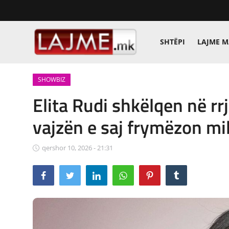
SHTËPI
LAJME 
Shtëpi
SHOWBIZ
LAJME MAQEDONI
Elita Rudi shkëlqen në rr
SHQIPERI
vajzën e saj frymëzon mi
KOSOVA
qershor 10, 2026 - 21:31
LAJME NGA BOTA
SHOWBIZ
SPORT
SHENDETI