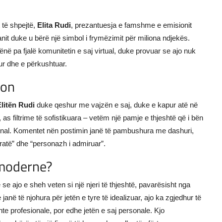
 të shpejtë,
Elita Rudi
, prezantuesja e famshme e emisionit
kranit duke u bërë një simbol i frymëzimit për miliona ndjekës.
 lënë pa fjalë komunitetin e saj virtual, duke provuar se ajo nuk
ur dhe e përkushtuar.
zon
litën Rudi
duke qeshur me vajzën e saj, duke e kapur atë në
 as filtrime të sofistikuara – vetëm një pamje e thjeshtë që i bën
rsonal. Komentet nën postimin janë të pambushura me dashuri,
gratë” dhe “personazh i admiruar”.
 moderne?
se ajo e sheh veten si një njeri të thjeshtë, pavarësisht nga
në të njohura për jetën e tyre të idealizuar, ajo ka zgjedhur të
te profesionale, por edhe jetën e saj personale. Kjo