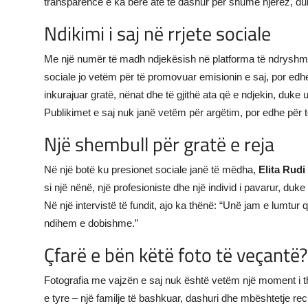
transparencë e ka bërë atë të dashur për shumë njerëz, duk
Ndikimi i saj në rrjete sociale
Me një numër të madh ndjekësish në platforma të ndryshm
sociale jo vetëm për të promovuar emisionin e saj, por edh
inkurajuar gratë, nënat dhe të gjithë ata që e ndjekin, duke 
Publikimet e saj nuk janë vetëm për argëtim, por edhe për
Një shembull për gratë e reja
Në një botë ku presionet sociale janë të mëdha,
Elita Rudi
si një nënë, një profesioniste dhe një individ i pavarur, du
Në një intervistë të fundit, ajo ka thënë: “Unë jam e lumtur
ndihem e dobishme.”
Çfarë e bën këtë foto të veçantë?
Fotografia me vajzën e saj nuk është vetëm një moment i t
e tyre – një familje të bashkuar, dashuri dhe mbështetje r