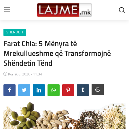
SHENDETI
Shtëpi
Farat Chia: 5 Mënyra të
LAJME MAQEDONI
Mrekullueshme që Transformojnë
Shëndetin Tënd
SHQIPERI
KOSOVA
Korrik 8, 2026 - 11:34
LAJME NGA BOTA
SHOWBIZ
SPORT
SHENDETI