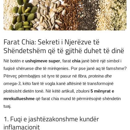
JETA
Gallery
Shqip
Farat Chia: Sekreti i Njerëzve të
Shëndetshëm që të gjithë duhet të dinë
Në botën e
ushqimeve super
, farat
chia
janë bërë një simbol i
fuqisë shëruese dhe të mirëqenies. Por pse janë aq të famshme?
Përveç përmbajtjes së tyre të pasur në
fibra, proteina dhe
omega-3
, këto farë të vogla kanë aftësinë të transformojnë
plotësisht dietën tonë. Në këtë artikull, zbuloni
5 mënyrat e
mrekullueshme
që farat chia mund të përmirësojnë shëndetin
tuaj.
1. Fuqi e jashtëzakonshme kundër
inflamacionit