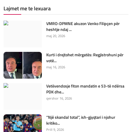
Lajmet me te lexuara
VMRO-DPMNE akuzon Venko Filipçen për
heshtje ndaj ...
maj 20, 2026
Kurti i drejtohet mërgatës: Regjistrohuni për
votë...
maj 16, 2026
Vetëvendosje fiton mandatin e 53-të ndërsa
PDK dhe...
qershor 16, 2026
“Një skandal total”, ish-gjyqtari i njohur
kritiko...
Prill 9, 2026