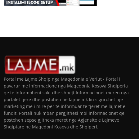
Portal me Lajme Shqip nga Maqedonia e Veriut - Portal i
pavarur me informacione nga Maqedonia Kosova Shqiperia
qe te informoheni sakt dhe shpejt Informacionet meren nga
portalet tjere dhe postohen ne lajme.mk ku sigurohet nje
marketing me i mire per te informuar te tjeret me lajmet e
fundit. Portali nuk mban pergjithesi mbi informacionet qe
postohen sepse gjithcka meret nga Agjensite e Lajmeve
Shqiptare ne Maqedoni Kosova dhe Shqiperi.