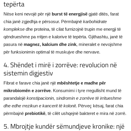
tepërta
Nëse keni nevojë për një
burst të energjisë
gjatë ditës, farat
chia janë zgjedhja e përsosur. Përmbajnë
karbohidrate
komplekse
dhe proteina, të cilat furnizojnë trupin me energji të
qëndrueshme pa rritjen e kalorive të tepërta. Gjithashtu, janë të
pasura në
magnez, kalcium dhe zink
, mineralet e nevojshme
për funksionimin optimal të muskujve dhe nervave.
4. Shëndet i mirë i zorrëve: revolucion në
sistemin digjestiv
Fibrat e farave chia janë një
mbështetje e madhe për
mikrobiomën e zorrëve
. Konsumimi i tyre rregullisht mund të
parandalojë
konstipacionin, sindromin e zorrëve të irritueshme
dhe edhe rrezikun e kancerit të kolonit
. Përveç kësaj, farat chia
përmbajnë
prebiotikë
, të cilët ushqejnë bakteret e mira në zorrë.
5. Mbrojtje kundër sëmundjeve kronike: një