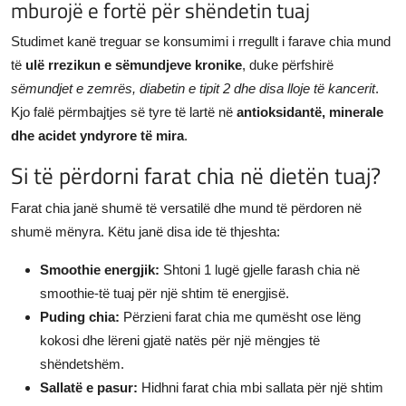
mburojë e fortë për shëndetin tuaj
Studimet kanë treguar se konsumimi i rregullt i farave chia mund
të
ulë rrezikun e sëmundjeve kronike
, duke përfshirë
sëmundjet e zemrës, diabetin e tipit 2 dhe disa lloje të kancerit
.
Kjo falë përmbajtjes së tyre të lartë në
antioksidantë, minerale
dhe acidet yndyrore të mira
.
Si të përdorni farat chia në dietën tuaj?
Farat chia janë shumë të versatilë dhe mund të përdoren në
shumë mënyra. Këtu janë disa ide të thjeshta:
Smoothie energjik:
Shtoni 1 lugë gjelle farash chia në
smoothie-të tuaj për një shtim të energjisë.
Puding chia:
Përzieni farat chia me qumësht ose lëng
kokosi dhe lëreni gjatë natës për një mëngjes të
shëndetshëm.
Sallatë e pasur:
Hidhni farat chia mbi sallata për një shtim