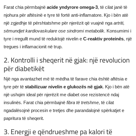
Farat chia përmbajnë
acide yndyrore omega-3
, të cilat janë të
njohura për aftësinë e tyre të fortë anti-inflamatore. Kjo i bën atë
një zgjedhje të përshtatshme për njerëzit që vuajnë nga
artriti,
sëmundjet kardiovaskulare ose sindromi metabolik
. Konsumimi i
tyre i rregullt mund të reduktojë nivelin e
C-reaktiv proteinës
, një
tregues i inflamacionit në trup.
2. Kontrolli i sheqerit në gjak: një revolucion
për diabetikët
Një nga avantazhet më të mëdha të farave chia është aftësia e
tyre për të
stabilizuar nivelin e glukozës në gjak
. Kjo i bën atë
një ushqim ideal për njerëzit me diabet ose rezistencë ndaj
insulinës. Farat chia përmbajnë
fibra të tretshme
, të cilat
ngadalësojnë procesin e tretjes dhe parandalojnë spërkatjet e
papritura të sheqerit.
3. Energji e qëndrueshme pa kalori të