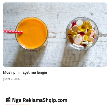
Mos i pini ilaçet me lëngje
gusht 7, 2026
📰 Nga ReklamaShqip.com