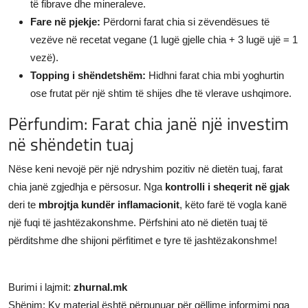
të fibrave dhe mineraleve.
Fare në pjekje:
Përdorni farat chia si zëvendësues të
vezëve në recetat vegane (1 lugë gjelle chia + 3 lugë ujë = 1
vezë).
Topping i shëndetshëm:
Hidhni farat chia mbi yoghurtin
ose frutat për një shtim të shijes dhe të vlerave ushqimore.
Përfundim: Farat chia janë një investim
në shëndetin tuaj
Nëse keni nevojë për një ndryshim pozitiv në dietën tuaj, farat
chia janë zgjedhja e përsosur. Nga
kontrolli i sheqerit në gjak
deri te
mbrojtja kundër inflamacionit
, këto farë të vogla kanë
një fuqi të jashtëzakonshme. Përfshini ato në dietën tuaj të
përditshme dhe shijoni përfitimet e tyre të jashtëzakonshme!
Burimi i lajmit:
zhurnal.mk
Shënim: Ky material është përpunuar për qëllime informimi nga