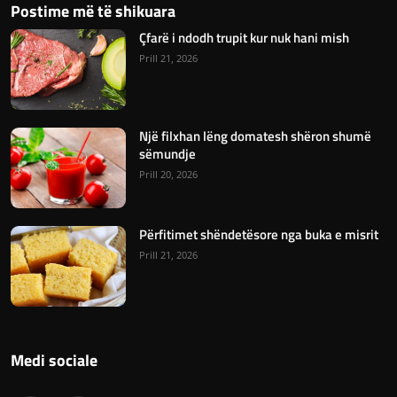
Postime më të shikuara
Çfarë i ndodh trupit kur nuk hani mish
Prill 21, 2026
Një filxhan lëng domatesh shëron shumë
sëmundje
Prill 20, 2026
Përfitimet shëndetësore nga buka e misrit
Prill 21, 2026
Medi sociale