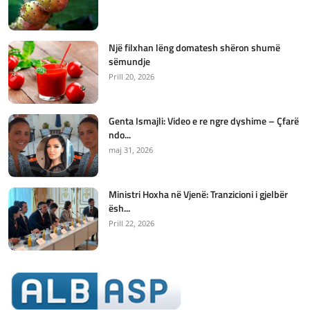
Një filxhan lëng domatesh shëron shumë
sëmundje
Prill 20, 2026
Genta Ismajli: Video e re ngre dyshime – Çfarë
ndo...
maj 31, 2026
Ministri Hoxha në Vjenë: Tranzicioni i gjelbër
ësh...
Prill 22, 2026