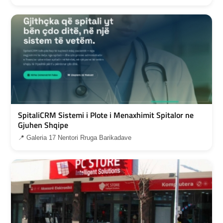
SpitaliCRM Sistemi i Plote i Menaxhimit Spitalor ne
Gjuhen Shqipe
📍 Galeria 17 Nentori Rruga Barikadave