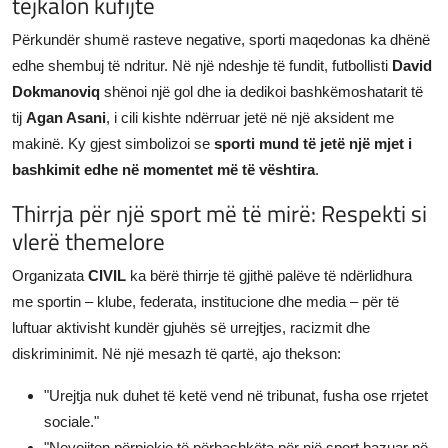
tejkalon kufijtë
Përkundër shumë rasteve negative, sporti maqedonas ka dhënë
edhe shembuj të ndritur. Në një ndeshje të fundit, futbollisti
David
Dokmanoviq
shënoi një gol dhe ia dedikoi bashkëmoshatarit të
tij
Agan Asani
, i cili kishte ndërruar jetë në një aksident me
makinë. Ky gjest simbolizoi se
sporti mund të jetë një mjet i
bashkimit edhe në momentet më të vështira
.
Thirrja për një sport më të mirë: Respekti si
vlerë themelore
Organizata
CIVIL
ka bërë thirrje të gjithë palëve të ndërlidhura
me sportin – klube, federata, institucione dhe media – për të
luftuar aktivisht kundër gjuhës së urrejtjes, racizmit dhe
diskriminimit. Në një mesazh të qartë, ajo thekson:
"Urejtja nuk duhet të ketë vend në tribunat, fusha ose rrjetet
sociale."
"Nevojiten përpjekje të përbashkëta për një sport bazuar në