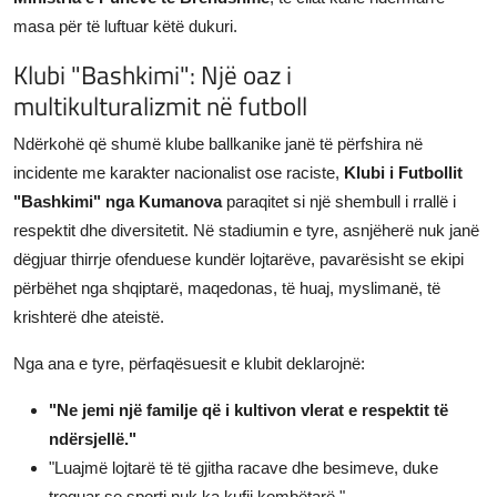
masa për të luftuar këtë dukuri.
Klubi "Bashkimi": Një oaz i
multikulturalizmit në futboll
Ndërkohë që shumë klube ballkanike janë të përfshira në
incidente me karakter nacionalist ose raciste,
Klubi i Futbollit
"Bashkimi" nga Kumanova
paraqitet si një shembull i rrallë i
respektit dhe diversitetit. Në stadiumin e tyre, asnjëherë nuk janë
dëgjuar thirrje ofenduese kundër lojtarëve, pavarësisht se ekipi
përbëhet nga shqiptarë, maqedonas, të huaj, myslimanë, të
krishterë dhe ateistë.
Nga ana e tyre, përfaqësuesit e klubit deklarojnë:
"Ne jemi një familje që i kultivon vlerat e respektit të
ndërsjellë."
"Luajmë lojtarë të të gjitha racave dhe besimeve, duke
treguar se sporti nuk ka kufij kombëtarë."