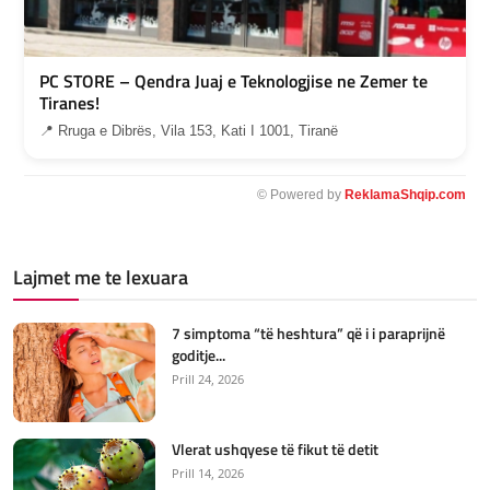
PC STORE – Qendra Juaj e Teknologjise ne Zemer te
Tiranes!
📍 Rruga e Dibrës, Vila 153, Kati I 1001, Tiranë
© Powered by
ReklamaShqip.com
Lajmet me te lexuara
7 simptoma “të heshtura” që i i paraprijnë
goditje...
Prill 24, 2026
Vlerat ushqyese të fikut të detit
Prill 14, 2026