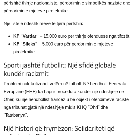
përfshirë thirrje nacionaliste, përdorimin e simbolikës naziste dhe
përdorimin e mjeteve piroteknike.
Një listë e ndëshkimeve të tjera përfshin:
KF "Vardar"
– 15.000 euro për thirrje ofenduese nga tifozët.
KF "Sileks"
– 5.000 euro për përdorimin e mjeteve
piroteknike.
Sporti jashtë futbollit: Një sfidë globale
kundër racizmit
Problemi nuk kufizohet vetëm në futboll. Në hendboll, Federata
Evropiane (EHF) ka hapur procedura kundër një ndeshjeje në
Ohër, ku një hendbollist francez u bë objekt i ofendimeve raciste
nga tribunat gjatë një ndeshjeje midis KHQ "Ohri" dhe
"Tatabanya".
Një histori që frymëzon: Solidariteti që