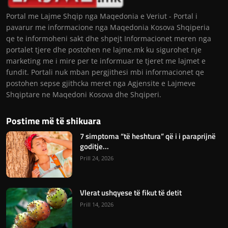
Portal me Lajme Shqip nga Maqedonia e Veriut - Portal i
pavarur me informacione nga Maqedonia Kosova Shqiperia
qe te informoheni sakt dhe shpejt Informacionet meren nga
portalet tjere dhe postohen ne lajme.mk ku sigurohet nje
marketing me i mire per te informuar te tjeret me lajmet e
fundit. Portali nuk mban pergjithesi mbi informacionet qe
postohen sepse gjithcka meret nga Agjensite e Lajmeve
Shqiptare ne Maqedoni Kosova dhe Shqiperi.
Postime më të shikuara
7 simptoma “të heshtura” që i i paraprijnë
goditje...
Prill 24, 2026
Vlerat ushqyese të fikut të detit
Prill 14, 2026