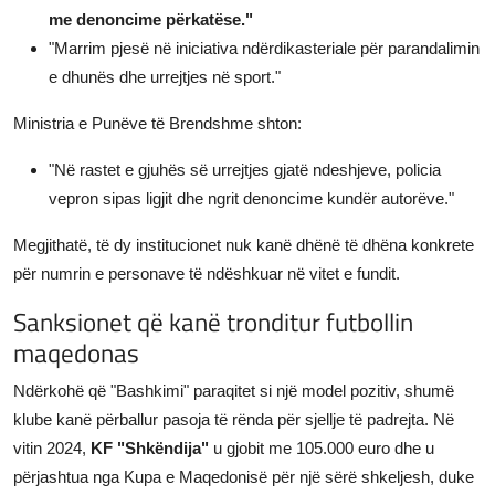
me denoncime përkatëse."
"Marrim pjesë në iniciativa ndërdikasteriale për parandalimin
e dhunës dhe urrejtjes në sport."
Ministria e Punëve të Brendshme shton:
"Në rastet e gjuhës së urrejtjes gjatë ndeshjeve, policia
vepron sipas ligjit dhe ngrit denoncime kundër autorëve."
Megjithatë, të dy institucionet nuk kanë dhënë të dhëna konkrete
për numrin e personave të ndëshkuar në vitet e fundit.
Sanksionet që kanë tronditur futbollin
maqedonas
Ndërkohë që "Bashkimi" paraqitet si një model pozitiv, shumë
klube kanë përballur pasoja të rënda për sjellje të padrejta. Në
vitin 2024,
KF "Shkëndija"
u gjobit me 105.000 euro dhe u
përjashtua nga Kupa e Maqedonisë për një sërë shkeljesh, duke