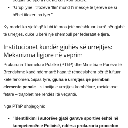
"Grupi ynë i tifozëve 'Iliri' mund t’i mësojë të tjerëve se si
bëhet tifozeri pa fyer."
Ky model ka sjellë që klubi të mos jetë ndëshkuar kurrë për gjuhë
të urrejtjes, duke u bërë një shembull për federatat e tjera.
Institucionet kundër gjuhës së urrejtjes:
Mekanizma ligjore në veprim
Prokuroria Themelore Publike (PThP) dhe Ministria e Punëve të
Brendshme kanë ndërmarrë hapa të rëndësishëm për të luftuar
këtë fenomen. Sipas tyre,
gjuha e urrejtjes që përmban
elemente penale
– si nxitja e urrejtjes kombëtare, raciale ose
fetare – trajtohet me rëndësi të veçantë.
Nga PThP shpjegojnë:
"Identifikimi i autorëve gjatë garave sportive është në
kompetencën e Policisë, ndërsa prokuroria procedon