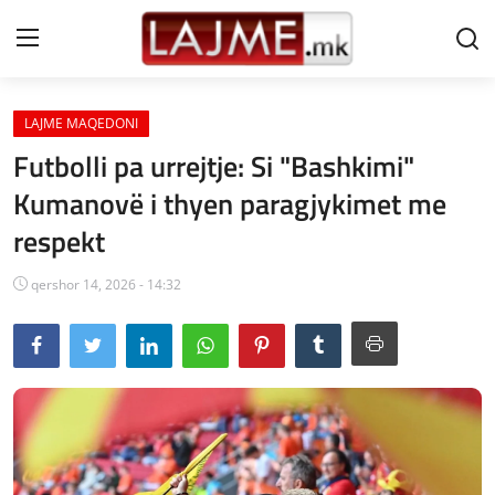
LAJME MAQEDONI
Shtëpi
Futbolli pa urrejtje: Si "Bashkimi"
LAJME MAQEDONI
Kumanovë i thyen paragjykimet me
respekt
SHQIPERI
KOSOVA
qershor 14, 2026 - 14:32
LAJME NGA BOTA
SHOWBIZ
SPORT
SHENDETI