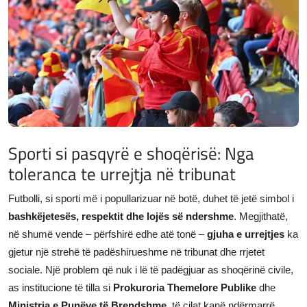
JETA
Gallery
Shqip
Sporti si pasqyrë e shoqërisë: Nga
toleranca te urrejtja në tribunat
Futbolli, si sporti më i popullarizuar në botë, duhet të jetë simbol i
bashkëjetesës, respektit dhe lojës së ndershme
. Megjithatë,
në shumë vende – përfshirë edhe atë tonë –
gjuha e urrejtjes
ka
gjetur një strehë të padëshirueshme në tribunat dhe rrjetet
sociale. Një problem që nuk i lë të padëgjuar as shoqërinë civile,
as institucione të tilla si
Prokuroria Themelore Publike
dhe
Ministria e Punëve të Brendshme
, të cilat kanë ndërmarrë