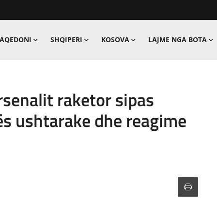
MAQEDONI
SHQIPERI
KOSOVA
LAJME NGA BOTA
senalit raketor sipas
tës ushtarake dhe reagime