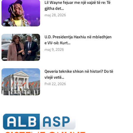
Lil Wayne fejuar me një vajzë të re: Të
gjitha det...
maj 28, 2026
U.D. Presidentja Haxhiu në mbledhjen
e VV-së: Kurt...
maj 9, 2026
Qeveria teknike shkon në histori? Do të
vlejë vetë...
Prill 22, 2026