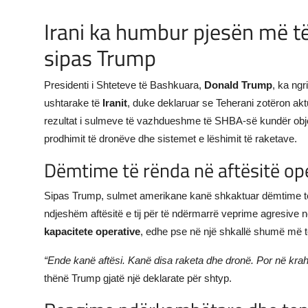
JETA
Irani ka humbur pjesën më të
sipas Trump
Gallery
Presidenti i Shteteve të Bashkuara,
Donald Trump
, ka ng
Shqip
ushtarake të
Iranit
, duke deklaruar se Teherani zotëron ak
rezultat i sulmeve të vazhdueshme të SHBA-së kundër objek
prodhimit të dronëve dhe sistemet e lëshimit të raketave.
Dëmtime të rënda në aftësitë ope
Sipas Trump, sulmet amerikane kanë shkaktuar dëmtime të t
ndjeshëm aftësitë e tij për të ndërmarrë veprime agresive n
kapacitete operative
, edhe pse në një shkallë shumë më t
“Ende kanë aftësi. Kanë disa raketa dhe dronë. Por në kra
thënë Trump gjatë një deklarate për shtyp.