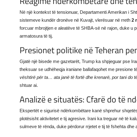
Reagime ndërkombëtare dhe tensi
Në një kontekst të tensionuar, Departamenti Amerikan i Shte
sistemeve kundër dronëve në Kuvajt, vlerësuar në rreth
2 
forcuar mbrojtjen e aleatëve të SHBA-së në rajon, duke u 
armatosura të tij.
Presionet politike në Teheran p
Gjatë një bisede me gazetarët, Trump ka shpjeguar pse Ira
theksuar se udhëheqja iraniane ballafaqohet me presione t
vështirë për ta… ata janë të fortë dhe krenarë, por tani do
shtuar ai.
Analizë e situatës: Cfarë do të n
Ekspertët e sigurisë ndërkombëtare kanë shprehur shqetësim
plotësisht aktivitetet e tij agresive. Irani ka treguar në të ka
sulmeve të rënda, duke përdorur rrjetet e tij të fshehta dhe 