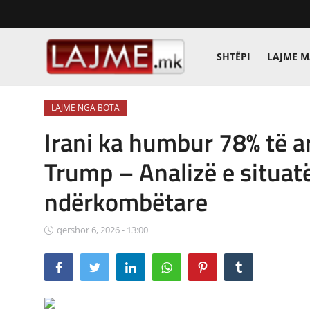
SHTËPI
LAJME 
Shtëpi
LAJME NGA BOTA
LAJME MAQEDONI
Irani ka humbur 78% të ar
SHQIPERI
Trump – Analizë e situa
KOSOVA
ndërkombëtare
LAJME NGA BOTA
qershor 6, 2026 - 13:00
SHOWBIZ
SPORT
SHENDETI