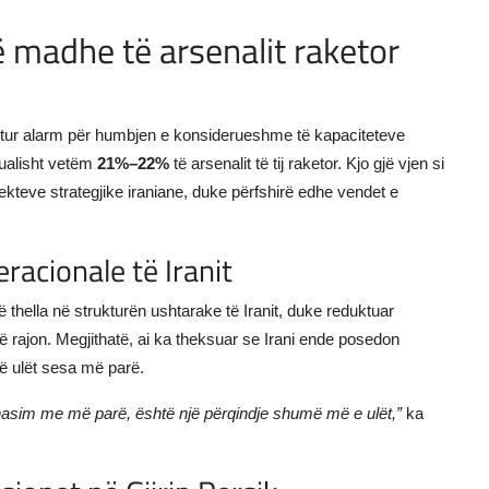
 madhe të arsenalit raketor
ritur alarm për humbjen e konsiderueshme të kapaciteteve
tualisht vetëm
21%–22%
të arsenalit të tij raketor. Kjo gjë vjen si
teve strategjike iraniane, duke përfshirë edhe vendet e
racionale të Iranit
hella në strukturën ushtarake të Iranit, duke reduktuar
ë rajon. Megjithatë, ai ka theksuar se Irani ende posedon
ë ulët sesa më parë.
hasim me më parë, është një përqindje shumë më e ulët,”
ka