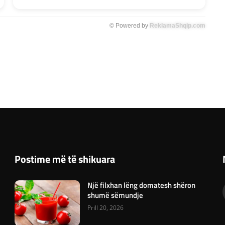
© Powered by
ReklamaShqip.com
Postime më të shikuara
Një filxhan lëng domatesh shëron
shumë sëmundje
Prill 20, 2026