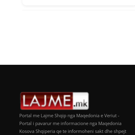
Portal me Lajme Shqip nga Maqedonia e Veriut -
Portal i pavarur me informacione nga Maqedonia
Kosova Shqiperia qe te informoheni sakt dhe shpejt