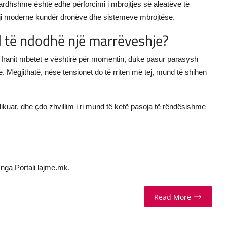
ardhshme është edhe përforcimi i mbrojtjes së aleatëve të
gji moderne kundër dronëve dhe sistemeve mbrojtëse.
 të ndodhë një marrëveshje?
 Iranit mbetet e vështirë për momentin, duke pasur parasysh
 Megjithatë, nëse tensionet do të rriten më tej, mund të shihen
rlikuar, dhe çdo zhvillim i ri mund të ketë pasoja të rëndësishme
nga Portali lajme.mk.
Read More