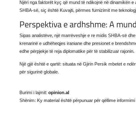
Njëri nga faktorët kyç që mund të ndikojnë në dinamikën e 
SHBA-së, siç është Kuvajti, përmes furnizimit me teknolo
Perspektiva e ardhshme: A mund
Sipas analistëve, një marrëveshje e re midis SHBA-së dhe
krenarinë e udhëheqjes iraniane dhe presionet e brendshme.
edhe përpjekje të reja diplomatike për të stabilizuar rajonin.
Një gjë është e qartë: situata në Gjirin Persik mbetet e ndë
për sigurinë globale.
Burimi i lajmit:
opinion.al
Shënim: Ky material është përpunuar për qëllime informimi 