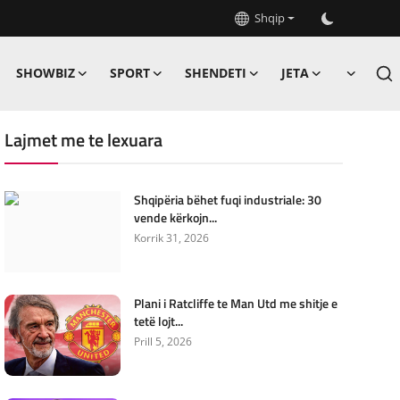
Shqip
SHOWBIZ
SPORT
SHENDETI
JETA
Lajmet me te lexuara
Shqipëria bëhet fuqi industriale: 30
vende kërkojn...
Korrik 31, 2026
Plani i Ratcliffe te Man Utd me shitje e
tetë lojt...
Prill 5, 2026