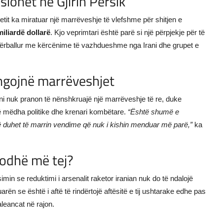
onet në Gjirin Persik
tit ka miratuar një marrëveshje të vlefshme për shitjen e
miliardë dollarë
. Kjo veprimtari është parë si një përpjekje për të
përballur me kërcënime të vazhdueshme nga Irani dhe grupet e
engojnë marrëveshjet
ni nuk pranon të nënshkruajë një marrëveshje të re, duke
ë mëdha politike dhe krenari kombëtare.
“Është shumë e
 të duhet të marrin vendime që nuk i kishin menduar më parë,”
ka
dodhë më tej?
in se reduktimi i arsenalit raketor iranian nuk do të ndalojë
luarën se është i aftë të rindërtojë aftësitë e tij ushtarake edhe pas
aleancat në rajon.