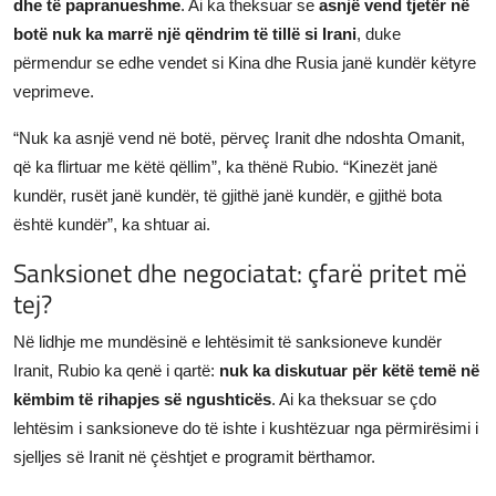
dhe të papranueshme
. Ai ka theksuar se
asnjë vend tjetër në
botë nuk ka marrë një qëndrim të tillë si Irani
, duke
përmendur se edhe vendet si Kina dhe Rusia janë kundër këtyre
veprimeve.
“Nuk ka asnjë vend në botë, përveç Iranit dhe ndoshta Omanit,
që ka flirtuar me këtë qëllim”, ka thënë Rubio. “Kinezët janë
kundër, rusët janë kundër, të gjithë janë kundër, e gjithë bota
është kundër”, ka shtuar ai.
Sanksionet dhe negociatat: çfarë pritet më
tej?
Në lidhje me mundësinë e lehtësimit të sanksioneve kundër
Iranit, Rubio ka qenë i qartë:
nuk ka diskutuar për këtë temë në
këmbim të rihapjes së ngushticës
. Ai ka theksuar se çdo
lehtësim i sanksioneve do të ishte i kushtëzuar nga përmirësimi i
sjelljes së Iranit në çështjet e programit bërthamor.