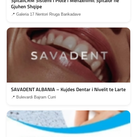
SpitaliCRM Sistemi i Plote i Menaxhimit Spitalor ne
Gjuhen Shqipe
📍 Galeria 17 Nentori Rruga Barikadave
SAVADENT ALBANIA – Kujdes Dentar i Nivelit te Larte
📍 Bulevardi Bajram Curri