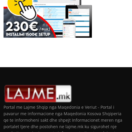
Portal me Lajme Shqip nga Maqedonia e Veriut - Portal i
pavarur me informacione nga Maqedonia Kosova Shqiperia
qe te informoheni sakt dhe shpejt Informacionet meren nga
portalet tjere dhe postohen ne lajme.mk ku sigurohet nje