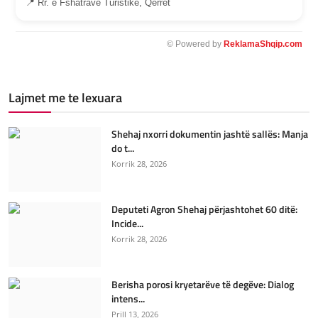
📍 Rr. e Fshatrave Turistike, Qerret
© Powered by
ReklamaShqip.com
Lajmet me te lexuara
Shehaj nxorri dokumentin jashtë sallës: Manja
do t...
Korrik 28, 2026
Deputeti Agron Shehaj përjashtohet 60 ditë:
Incide...
Korrik 28, 2026
Berisha porosi kryetarëve të degëve: Dialog
intens...
Prill 13, 2026