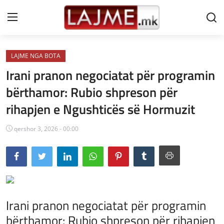
LAJME NGA BOTA
Shtëpi
Irani pranon negociatat për programin
LAJME MAQEDONI
bërthamor: Rubio shpreson për
rihapjen e Ngushticës së Hormuzit
SHQIPERI
KOSOVA
qershor 3, 2026 - 00:00
LAJME NGA BOTA
SHOWBIZ
SPORT
Irani pranon negociatat për programin
bërthamor: Rubio shpreson për rihapjen
SHENDETI