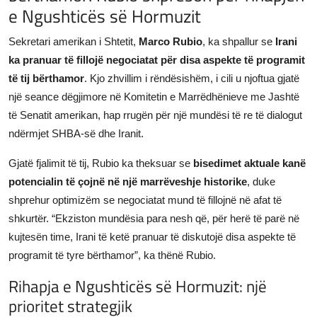
e Ngushticës së Hormuzit
JETA
Sekretari amerikan i Shtetit,
Marco Rubio
, ka shpallur se
Irani
Gallery
ka pranuar të fillojë negociatat për disa aspekte të programit
të tij bërthamor
. Kjo zhvillim i rëndësishëm, i cili u njoftua gjatë
Shqip
një seance dëgjimore në Komitetin e Marrëdhënieve me Jashtë
të Senatit amerikan, hap rrugën për një mundësi të re të dialogut
ndërmjet SHBA-së dhe Iranit.
Gjatë fjalimit të tij, Rubio ka theksuar se
bisedimet aktuale kanë
potencialin të çojnë në një marrëveshje historike
, duke
shprehur optimizëm se negociatat mund të fillojnë në afat të
shkurtër. “Ekziston mundësia para nesh që, për herë të parë në
kujtesën time, Irani të ketë pranuar të diskutojë disa aspekte të
programit të tyre bërthamor”, ka thënë Rubio.
Rihapja e Ngushticës së Hormuzit: një
prioritet strategjik