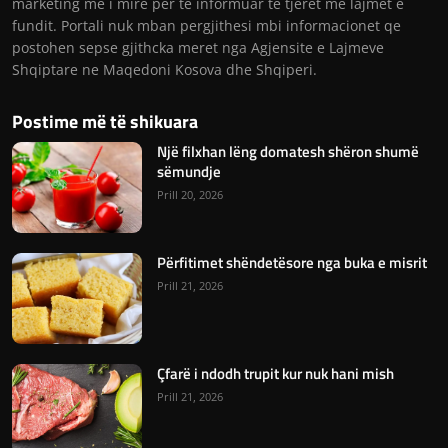
marketing me i mire per te informuar te tjeret me lajmet e
fundit. Portali nuk mban pergjithesi mbi informacionet qe
postohen sepse gjithcka meret nga Agjensite e Lajmeve
Shqiptare ne Maqedoni Kosova dhe Shqiperi.
Postime më të shikuara
Një filxhan lëng domatesh shëron shumë
sëmundje
Prill 20, 2026
Përfitimet shëndetësore nga buka e misrit
Prill 21, 2026
Çfarë i ndodh trupit kur nuk hani mish
Prill 21, 2026