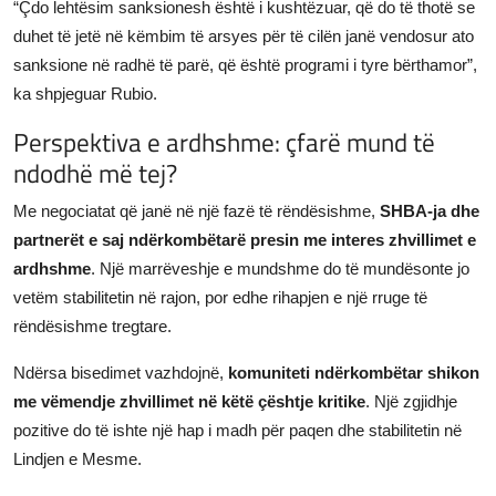
“Çdo lehtësim sanksionesh është i kushtëzuar, që do të thotë se
duhet të jetë në këmbim të arsyes për të cilën janë vendosur ato
sanksione në radhë të parë, që është programi i tyre bërthamor”,
ka shpjeguar Rubio.
Perspektiva e ardhshme: çfarë mund të
ndodhë më tej?
Me negociatat që janë në një fazë të rëndësishme,
SHBA-ja dhe
partnerët e saj ndërkombëtarë presin me interes zhvillimet e
ardhshme
. Një marrëveshje e mundshme do të mundësonte jo
vetëm stabilitetin në rajon, por edhe rihapjen e një rruge të
rëndësishme tregtare.
Ndërsa bisedimet vazhdojnë,
komuniteti ndërkombëtar shikon
me vëmendje zhvillimet në këtë çështje kritike
. Një zgjidhje
pozitive do të ishte një hap i madh për paqen dhe stabilitetin në
Lindjen e Mesme.