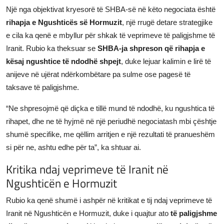
Një nga objektivat kryesorë të SHBA-së në këto negociata është
rihapja e Ngushticës së Hormuzit
, një rrugë detare strategjike
e cila ka qenë e mbyllur për shkak të veprimeve të paligjshme të
Iranit. Rubio ka theksuar se
SHBA-ja shpreson që rihapja e
kësaj ngushtice të ndodhë shpejt
, duke lejuar kalimin e lirë të
anijeve në ujërat ndërkombëtare pa sulme ose pagesë të
taksave të paligjshme.
“Ne shpresojmë që diçka e tillë mund të ndodhë, ku ngushtica të
rihapet, dhe ne të hyjmë në një periudhë negociatash mbi çështje
shumë specifike, me qëllim arritjen e një rezultati të pranueshëm
si për ne, ashtu edhe për ta”, ka shtuar ai.
Kritika ndaj veprimeve të Iranit në
Ngushticën e Hormuzit
Rubio ka qenë shumë i ashpër në kritikat e tij ndaj veprimeve të
Iranit në Ngushticën e Hormuzit, duke i quajtur ato
të paligjshme