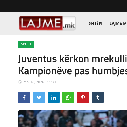
SHTËPI
LAJME 
Shtëpi
SPORT
LAJME MAQEDONI
Juventus kërkon mrekulli 
SHQIPERI
Kampionëve pas humbjes 
KOSOVA
maj 18, 2026 - 11:30
LAJME NGA BOTA
SHOWBIZ
SPORT
SHENDETI