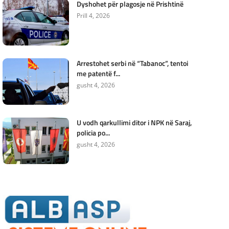
Dyshohet për plagosje në Prishtinë
Prill 4, 2026
Arrestohet serbi në “Tabanoc”, tentoi
me patentë f...
gusht 4, 2026
U vodh qarkullimi ditor i NPK në Saraj,
policia po...
gusht 4, 2026