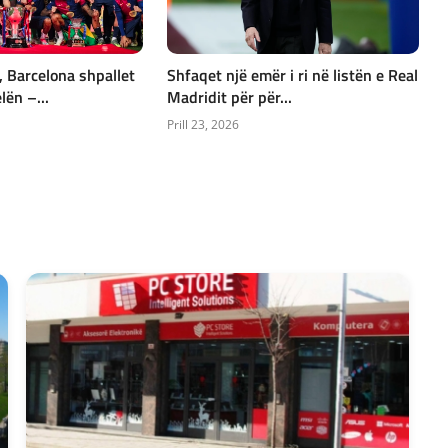
 Barcelona shpallet
Shfaqet një emër i ri në listën e Real
lën –...
Madridit për për...
Prill 23, 2026