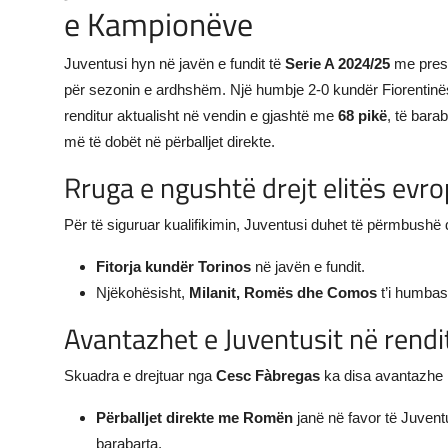
e Kampionëve
Juventusi hyn në javën e fundit të
Serie A 2024/25
me presi
për sezonin e ardhshëm. Një humbje 2-0 kundër Fiorentinës 
renditur aktualisht në vendin e gjashtë me
68 pikë
, të bara
më të dobët në përballjet direkte.
Rruga e ngushtë drejt elitës evr
Për të siguruar kualifikimin, Juventusi duhet të përmbushë 
Fitorja kundër Torinos
në javën e fundit.
Njëkohësisht,
Milanit, Romës dhe Comos
t’i humbasi
Avantazhet e Juventusit në rendi
Skuadra e drejtuar nga
Cesc Fàbregas
ka disa avantazhe n
Përballjet direkte me Romën
janë në favor të Juventu
barabarta.