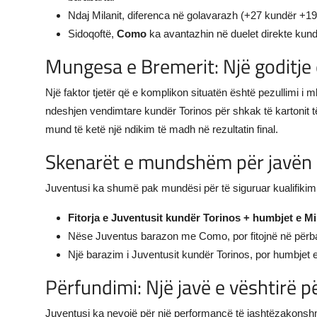
Ndaj Milanit, diferenca në golavarazh (+27 kundër +19 
Sidoqoftë,
Como
ka avantazhin në duelet direkte kund
Mungesa e Bremerit: Një goditje
Një faktor tjetër që e komplikon situatën është pezullimi i mb
ndeshjen vendimtare kundër Torinos për shkak të kartonit t
mund të ketë një ndikim të madh në rezultatin final.
Skenarët e mundshëm për javën 
Juventusi ka shumë pak mundësi për të siguruar kualifiki
Fitorja e Juventusit kundër Torinos + humbjet e 
Nëse Juventus barazon me Como, por fitojnë në përballj
Një barazim i Juventusit kundër Torinos, por humbjet 
Përfundimi: Një javë e vështirë 
Juventusi ka nevojë për një performancë të jashtëzakonshme