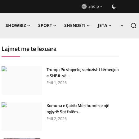
Shqip
SHOWBIZ
SPORT
SHENDETI
JETA
Lajmet me te lexuara
Trump: Po shqyrtoj seriozisht tërheqjen
e SHBA-së ...
Prill 1, 2026
Komuna e Çairit: Më shumë se një
ngjyrë: Sot folëm...
Prill 2, 2026