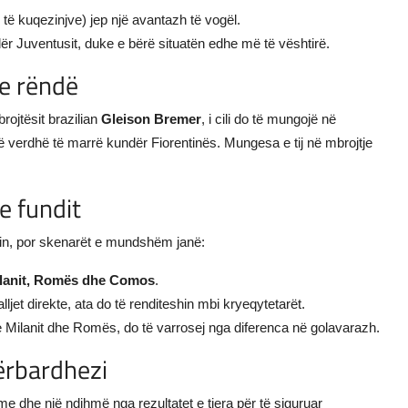
të kuqezinjve) jep një avantazh të vogël.
ër Juventusit, duke e bërë situatën edhe më të vështirë.
 e rëndë
rojtësit brazilian
Gleison Bremer
, i cili do të mungojë në
ë verdhë të marrë kundër Fiorentinës. Mungesa e tij në mbrojtje
e fundit
min, por skenarët e mundshëm janë:
Milanit, Romës dhe Comos
.
et direkte, ata do të renditeshin mbi kryeqytetarët.
e Milanit dhe Romës, do të varrosej nga diferenca në golavarazh.
përbardhezi
 dhe një ndihmë nga rezultatet e tjera për të siguruar