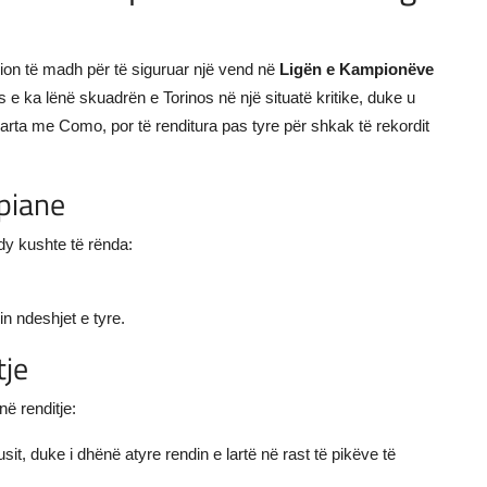
on të madh për të siguruar një vend në
Ligën e Kampionëve
e ka lënë skuadrën e Torinos në një situatë kritike, duke u
barta me Como, por të renditura pas tyre për shkak të rekordit
opiane
dy kushte të rënda:
n ndeshjet e tyre.
tje
ë renditje:
sit, duke i dhënë atyre rendin e lartë në rast të pikëve të