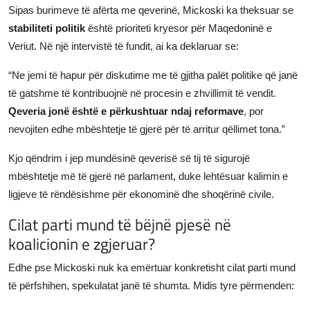
Sipas burimeve të afërta me qeverinë, Mickoski ka theksuar se
stabiliteti politik
është prioriteti kryesor për Maqedoninë e
Veriut. Në një intervistë të fundit, ai ka deklaruar se:
“Ne jemi të hapur për diskutime me të gjitha palët politike që janë
të gatshme të kontribuojnë në procesin e zhvillimit të vendit.
Qeveria jonë është e përkushtuar ndaj reformave
, por
nevojiten edhe mbështetje të gjerë për të arritur qëllimet tona.”
Kjo qëndrim i jep mundësinë qeverisë së tij të sigurojë
mbështetje më të gjerë në parlament, duke lehtësuar kalimin e
ligjeve të rëndësishme për ekonominë dhe shoqërinë civile.
Cilat parti mund të bëjnë pjesë në
koalicionin e zgjeruar?
Edhe pse Mickoski nuk ka emërtuar konkretisht cilat parti mund
të përfshihen, spekulatat janë të shumta. Midis tyre përmenden: