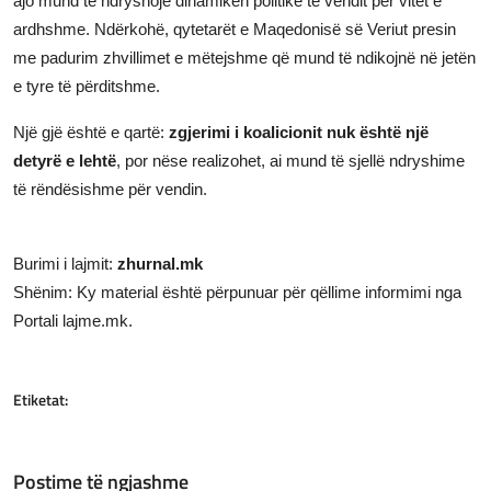
ajo mund të ndryshojë dinamikën politike të vendit për vitet e
ardhshme. Ndërkohë, qytetarët e Maqedonisë së Veriut presin
me padurim zhvillimet e mëtejshme që mund të ndikojnë në jetën
e tyre të përditshme.
Një gjë është e qartë:
zgjerimi i koalicionit nuk është një
detyrë e lehtë
, por nëse realizohet, ai mund të sjellë ndryshime
të rëndësishme për vendin.
Burimi i lajmit:
zhurnal.mk
Shënim: Ky material është përpunuar për qëllime informimi nga
Portali lajme.mk.
Etiketat:
Postime të ngjashme