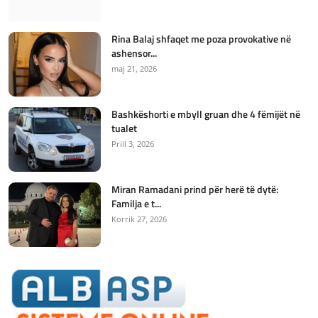
Rina Balaj shfaqet me poza provokative në
ashensor...
maj 21, 2026
Bashkëshorti e mbyll gruan dhe 4 fëmijët në
tualet
Prill 3, 2026
Miran Ramadani prind për herë të dytë:
Familja e t...
Korrik 27, 2026