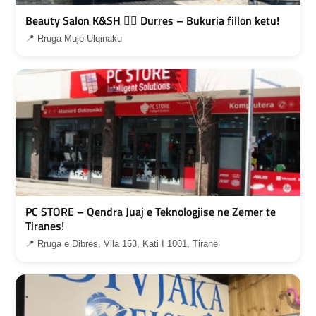
Beauty Salon K&SH 💇‍♀️ Durres – Bukuria fillon ketu!
📍 Rruga Mujo Ulqinaku
PC STORE – Qendra Juaj e Teknologjise ne Zemer te
Tiranes!
📍 Rruga e Dibrës, Vila 153, Kati I 1001, Tiranë