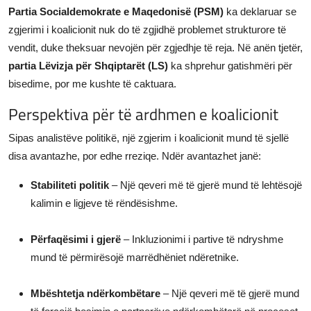
Partia Socialdemokrate e Maqedonisë (PSM)
ka deklaruar se
zgjerimi i koalicionit nuk do të zgjidhë problemet strukturore të
vendit, duke theksuar nevojën për zgjedhje të reja. Në anën tjetër,
partia Lëvizja për Shqiptarët (LS)
ka shprehur gatishmëri për
bisedime, por me kushte të caktuara.
Perspektiva për të ardhmen e koalicionit
Sipas analistëve politikë, një zgjerim i koalicionit mund të sjellë
disa avantazhe, por edhe rreziqe. Ndër avantazhet janë:
Stabiliteti politik
– Një qeveri më të gjerë mund të lehtësojë
kalimin e ligjeve të rëndësishme.
Përfaqësimi i gjerë
– Inkluzionimi i partive të ndryshme
mund të përmirësojë marrëdhëniet ndëretnike.
Mbështetja ndërkombëtare
– Një qeveri më të gjerë mund