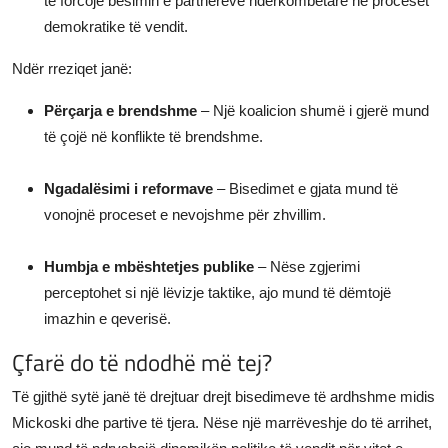
të forcojë besimin e partnerëve ndërkombëtarë në proceset
demokratike të vendit.
Ndër rreziqet janë:
Përçarja e brendshme
– Një koalicion shumë i gjerë mund
të çojë në konflikte të brendshme.
Ngadalësimi i reformave
– Bisedimet e gjata mund të
vonojnë proceset e nevojshme për zhvillim.
Humbja e mbështetjes publike
– Nëse zgjerimi
perceptohet si një lëvizje taktike, ajo mund të dëmtojë
imazhin e qeverisë.
Çfarë do të ndodhë më tej?
Të gjithë sytë janë të drejtuar drejt bisedimeve të ardhshme midis
Mickoski dhe partive të tjera. Nëse një marrëveshje do të arrihet,