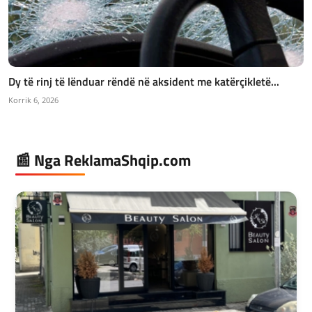
Dy të rinj të lënduar rëndë në aksident me katërçikletë...
Korrik 6, 2026
📰 Nga ReklamaShqip.com