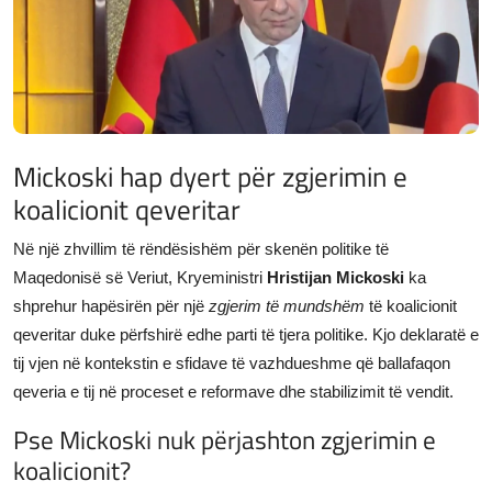
JETA
Gallery
Shqip
Mickoski hap dyert për zgjerimin e
koalicionit qeveritar
Në një zhvillim të rëndësishëm për skenën politike të
Maqedonisë së Veriut, Kryeministri
Hristijan Mickoski
ka
shprehur hapësirën për një
zgjerim të mundshëm
të koalicionit
qeveritar duke përfshirë edhe parti të tjera politike. Kjo deklaratë e
tij vjen në kontekstin e sfidave të vazhdueshme që ballafaqon
qeveria e tij në proceset e reformave dhe stabilizimit të vendit.
Pse Mickoski nuk përjashton zgjerimin e
koalicionit?