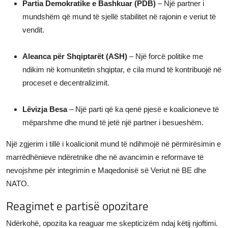
Partia Demokratike e Bashkuar (PDB)
– Një partner i
mundshëm që mund të sjellë stabilitet në rajonin e veriut të
vendit.
Aleanca për Shqiptarët (ASH)
– Një forcë politike me
ndikim në komunitetin shqiptar, e cila mund të kontribuojë në
proceset e decentralizimit.
Lëvizja Besa
– Një parti që ka qenë pjesë e koalicioneve të
mëparshme dhe mund të jetë një partner i besueshëm.
Një zgjerim i tillë i koalicionit mund të ndihmojë në përmirësimin e
marrëdhënieve ndëretnike dhe në avancimin e reformave të
nevojshme për integrimin e Maqedonisë së Veriut në BE dhe
NATO.
Reagimet e partisë opozitare
Ndërkohë, opozita ka reaguar me skepticizëm ndaj këtij njoftimi.