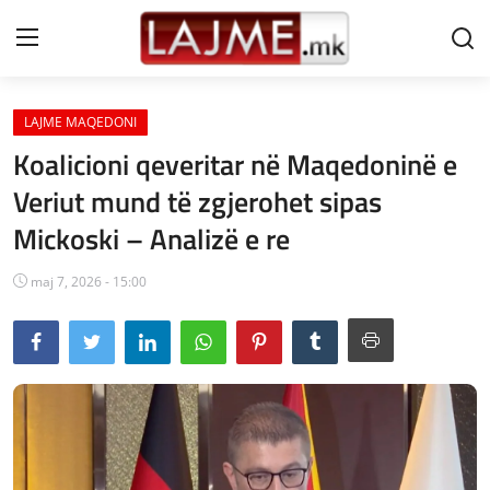
LAJME MAQEDONI
Shtëpi
Koalicioni qeveritar në Maqedoninë e
LAJME MAQEDONI
Veriut mund të zgjerohet sipas
Mickoski – Analizë e re
SHQIPERI
KOSOVA
maj 7, 2026 - 15:00
LAJME NGA BOTA
SHOWBIZ
SPORT
SHENDETI