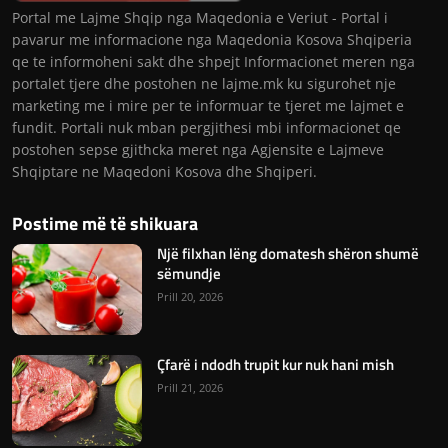
Portal me Lajme Shqip nga Maqedonia e Veriut - Portal i
pavarur me informacione nga Maqedonia Kosova Shqiperia
qe te informoheni sakt dhe shpejt Informacionet meren nga
portalet tjere dhe postohen ne lajme.mk ku sigurohet nje
marketing me i mire per te informuar te tjeret me lajmet e
fundit. Portali nuk mban pergjithesi mbi informacionet qe
postohen sepse gjithcka meret nga Agjensite e Lajmeve
Shqiptare ne Maqedoni Kosova dhe Shqiperi.
Postime më të shikuara
Një filxhan lëng domatesh shëron shumë
sëmundje
Prill 20, 2026
Çfarë i ndodh trupit kur nuk hani mish
Prill 21, 2026