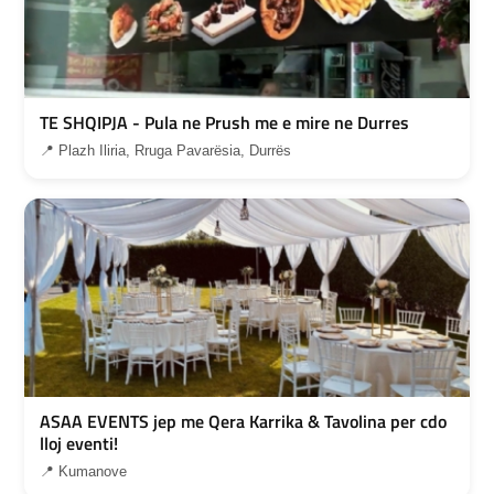
TE SHQIPJA - Pula ne Prush me e mire ne Durres
📍 Plazh Iliria, Rruga Pavarësia, Durrës
ASAA EVENTS jep me Qera Karrika & Tavolina per cdo
lloj eventi!
📍 Kumanove