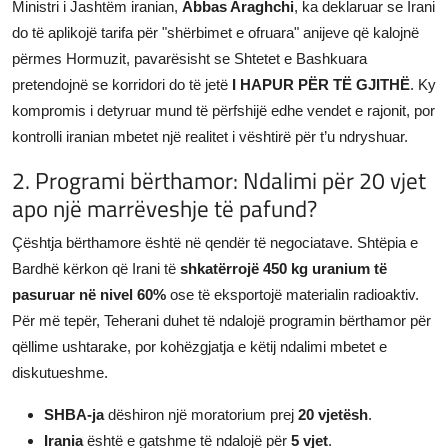
Ministri i Jashtëm iranian,
Abbas Araghchi
, ka deklaruar se Irani
do të aplikojë tarifa për "shërbimet e ofruara" anijeve që kalojnë
përmes Hormuzit, pavarësisht se Shtetet e Bashkuara
pretendojnë se korridori do të jetë
I HAPUR PËR TË GJITHË
. Ky
kompromis i detyruar mund të përfshijë edhe vendet e rajonit, por
kontrolli iranian mbetet një realitet i vështirë për t’u ndryshuar.
2. Programi bërthamor: Ndalimi për 20 vjet
apo një marrëveshje të pafund?
Çështja bërthamore është në qendër të negociatave. Shtëpia e
Bardhë kërkon që Irani të
shkatërrojë 450 kg uranium të
pasuruar në nivel 60%
ose të eksportojë materialin radioaktiv.
Për më tepër, Teherani duhet të ndalojë programin bërthamor për
qëllime ushtarake, por kohëzgjatja e këtij ndalimi mbetet e
diskutueshme.
SHBA-ja
dëshiron një moratorium prej
20 vjetësh
.
Irania
është e gatshme të ndalojë për
5 vjet
.