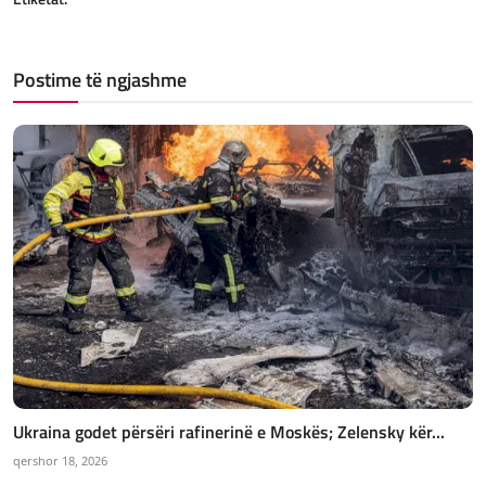
Postime të ngjashme
Ukraina godet përsëri rafinerinë e Moskës; Zelensky kër...
qershor 18, 2026