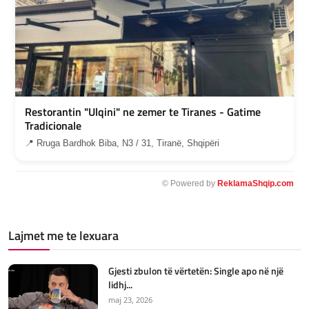
Restorantin "Ulqini" ne zemer te Tiranes - Gatime
Tradicionale
📍 Rruga Bardhok Biba, N3 / 31, Tiranë, Shqipëri
© Powered by
ReklamaShqip.com
Lajmet me te lexuara
Gjesti zbulon të vërtetën: Single apo në një
lidhj...
maj 23, 2026