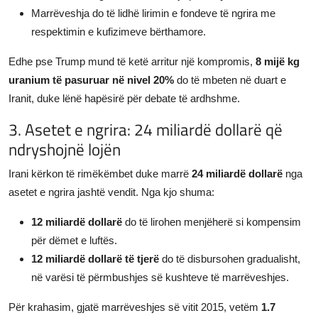
Marrëveshja do të lidhë lirimin e fondeve të ngrira me
respektimin e kufizimeve bërthamore.
Edhe pse Trump mund të ketë arritur një kompromis,
8 mijë kg
uranium të pasuruar në nivel 20%
do të mbeten në duart e
Iranit, duke lënë hapësirë për debate të ardhshme.
3. Asetet e ngrira: 24 miliardë dollarë që
ndryshojnë lojën
Irani kërkon të rimëkëmbet duke marrë
24 miliardë dollarë
nga
asetet e ngrira jashtë vendit. Nga kjo shuma:
12 miliardë dollarë
do të lirohen menjëherë si kompensim
për dëmet e luftës.
12 miliardë dollarë të tjerë
do të disbursohen gradualisht,
në varësi të përmbushjes së kushteve të marrëveshjes.
Për krahasim, gjatë marrëveshjes së vitit 2015, vetëm
1.7