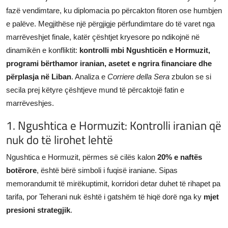
fazë vendimtare, ku diplomacia po përcakton fitoren ose humbjen
JETA
e palëve. Megjithëse një përgjigje përfundimtare do të varet nga
Gallery
marrëveshjet finale, katër çështjet kryesore po ndikojnë në
dinamikën e konfliktit:
kontrolli mbi Ngushticën e Hormuzit,
programi bërthamor iranian, asetet e ngrira financiare dhe
Shqip
përplasja në Liban
. Analiza e
Corriere della Sera
zbulon se si
secila prej këtyre çështjeve mund të përcaktojë fatin e
marrëveshjes.
1. Ngushtica e Hormuzit: Kontrolli iranian që
nuk do të lirohet lehtë
Ngushtica e Hormuzit, përmes së cilës kalon
20% e naftës
botërore
, është bërë simboli i fuqisë iraniane. Sipas
memorandumit të mirëkuptimit, korridori detar duhet të rihapet pa
tarifa, por Teherani nuk është i gatshëm të hiqë dorë nga ky
mjet
presioni strategjik
.