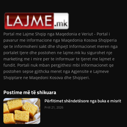
Portal me Lajme Shqip nga Maqedonia e Veriut - Portal i
pavarur me informacione nga Maqedonia Kosova Shqiperia
qe te informoheni sakt dhe shpejt Informacionet meren nga
portalet tjere dhe postohen ne lajme.mk ku sigurohet nje
marketing me i mire per te informuar te tjeret me lajmet e
fundit. Portali nuk mban pergjithesi mbi informacionet qe
postohen sepse gjithcka meret nga Agjensite e Lajmeve
Shqiptare ne Maqedoni Kosova dhe Shqiperi.
Postime më të shikuara
Përfitimet shëndetësore nga buka e misrit
Prill 21, 2026