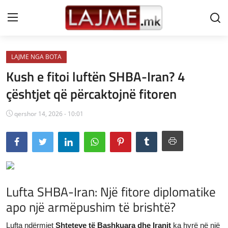
LAJME NGA BOTA
Shtëpi
Kush e fitoi luftën SHBA-Iran? 4
LAJME MAQEDONI
çështjet që përcaktojnë fitoren
SHQIPERI
qershor 14, 2026 - 10:01
KOSOVA
LAJME NGA BOTA
SHOWBIZ
Lufta SHBA-Iran: Një fitore diplomatike
SPORT
apo një armëpushim të brishtë?
SHENDETI
Lufta ndërmjet
Shteteve të Bashkuara dhe Iranit
ka hyrë në një