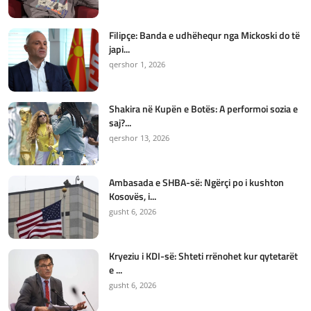
Filipçe: Banda e udhëhequr nga Mickoski do të
japi...
qershor 1, 2026
Shakira në Kupën e Botës: A performoi sozia e
saj?...
qershor 13, 2026
Ambasada e SHBA-së: Ngërçi po i kushton
Kosovës, i...
gusht 6, 2026
Kryeziu i KDI-së: Shteti rrënohet kur qytetarët
e ...
gusht 6, 2026