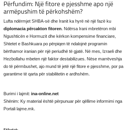
Përfundim: Një fitore e pjesshme apo një
armëpushim të përkohshëm?
Lufta ndërmjet SHBA-së dhe Iranit ka hyrë në një fazë ku
diplomacia përcakton fitoren
. Ndërsa Irani mbretëron mbi
Ngushticën e Hormuzit dhe kërkon kompensime financiare,
Shtetet e Bashkuara po përpiqen të ndalojnë programin
bërthamor iranian për një periudhë të gjatë. Në mes, Izraeli dhe
Hezbollahu mbeten një faktor destabilizues. Nëse marrëveshja
do të përmbushet, ajo mund të jetë një fitore e pjesshme, por pa
garantime të qarta për stabilitetin e ardhshëm.
Burimi i lajmit:
ina-online.net
Shënim: Ky material është përpunuar për qëllime informimi nga
Portali lajme.mk.
Etiketat: