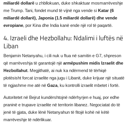
miliardë dollarë
u zhbllokuan, duke shkaktuar mosmarrëveshje
me Trump. Tani, fondet mund të vijnë nga vende si
Katar (6
miliardë dollarë), Japonia (1.5 miliardë dollarë) dhe vende
evropiane
, por Kina dhe India kanë ende një rol të paqartë.
4. Izraeli dhe Hezbollahu: Ndalimi i luftës në
Liban
Benjamin Netanyahu, i cili nuk u ftua në samitin e G7, shpreson
që marrëveshja të garantojë një
armëpushim midis Izraelit dhe
Hezbollahut
. Megjithatë, ai nuk ka ndërmend të tërhiqë
plotësisht forcat izraelite nga jugu i Libanit, duke krijuar një situatë
të ngjashme me atë në
Gaza
, ku kontrolli izraelit mbetet i fortë.
Autoritetet në Bejrut kundërshtojnë ndërhyrjen e huaj, por edhe
praninë e trupave izraelite në territorin libanez. Negociatat do të
jenë të gjata, duke lënë Netanyahun të fitojë kohë në këtë
marrëveshje të ndërlikuar.