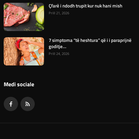
Çfarë i ndodh trupit kur nuk hani mish
Prill 21, 2026
7 simptoma “të heshtura” që i i paraprijnë
goditje...
Prill 24, 2026
Medi sociale