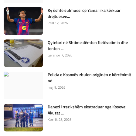
Ky është sulmuesi që Yamal i ka kërkuar
drejtuesve...
Prill 12, 2026
Qytetari në Shtime dëmton fletëvotimin dhe
tenton ...
qershor 7, 2026
Policia e Kosovës zbulon origjinën e kërcënimit
nd...
maj 9, 2026
Danezi i rrezikshëm ekstraduar nga Kosova:
Akuzat ...
Korrik 28, 2026