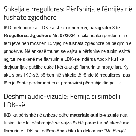
Shkelja e rregullores: Përfshirja e fëmijës në
fushatë zgjedhore
IKD pretendon se LDK ka shkelur
nenin 5, paragrafin 3 të
Rregullores Zgjedhore Nr. 07/2024
, e cila ndalon përdorimin e
fëmijëve nën moshën 15 vjeç në fushata zgjedhore pa pëlqimin e
prindërve. Në ankesë thuhet se vajza e përfshirë në tubim është
ngjitur në skenë me flamurin e LDK-së, ndërsa Abdixhiku i ka
drejtuar fjalë publike duke i kërkuar që flamurin ta mbajë lart. Ky
akt, sipas IKD-së, përbën një shkelje të rëndë të rregullores, pasi
fëmija është përdorur si mjet promovimi për subjektin politik.
Dëshmi audio-vizuale: Fëmija si simbol i
LDK-së
IKD ka përfshirë në ankesë edhe
materiale audio-vizuale
nga
tubimi, të cilat dëshmojnë se vajza është paraqitur në skenë me
flamurin e LDK-së, ndërsa Abdixhiku ka deklaruar:
“Ne fëmijët