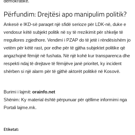
demokratike.
Përfundim: Drejtësi apo manipulim politik?
Ankesë e IKD-së paraqet një sfidë serioze për LDK-në, duke e
vendosur këtë subjekt politik në sy të rrezikimit për shkelje të
rregullores zgjedhore. Vendimi i PZAP do të jetë i rëndësishëm jo
vetëm për këtë rast, por edhe për të gjitha subjektet politike që
angazhojnë fëmijë në fushata. Në një kohë kur transparenca dhe
respekti ndaj të drejtave të fëmijëve janë prioritet, ky incident
shërben si një alarm për të gjithë aktorët politikë në Kosovë.
Burimi i lajmit:
orainfo.net
Shënim: Ky material është përpunuar për qëllime informimi nga
Portali lajme.mk.
Etiketat: