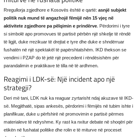
Rregullorja zgjedhore e Kosovës është e qartë:
asnjë subjekt
politik nuk mund të angazhojë fëmijë nën 15 vjeç në
aktivitete zgjedhore pa pëlqimin e prindërve
. Përdorimi i tyre
si simbolë apo promovues të partisë përbën një shkelje të rëndë
të ligjit, duke rrezikuar të drejtat e tyre dhe duke e shndërruar
fushatën në një spektakël të papërshtatshëm. IKD thekson se
vendimi i PZAP do të jetë një precedent i rëndësishëm për
parandalimin e praktikave të tilla në të ardhmen.
Reagimi i LDK-së: Një incident apo një
strategji?
Deri më tani, LDK nuk ka reaguar zyrtarisht ndaj akuzave të IKD-
së. Megjithatë, sipas ankesës, përdorimi i fëmijës në tubim ishte i
planifikuar, duke u përfshirë në promovimin e partisë përmes
materialeve të ndryshme. Ky rast ka nxitur debate në shoqëri për
etikën në fushatat politike dhe rolin e të miturve në proceset