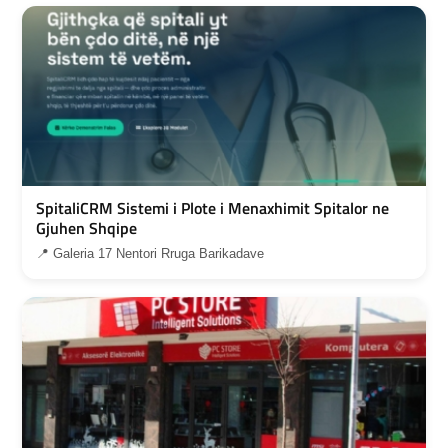
SpitaliCRM Sistemi i Plote i Menaxhimit Spitalor ne
Gjuhen Shqipe
📍 Galeria 17 Nentori Rruga Barikadave