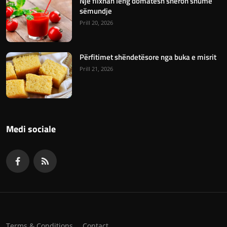
Një filxhan lëng domatesh shëron shumë
sëmundje
Prill 20, 2026
Përfitimet shëndetësore nga buka e misrit
Prill 21, 2026
Medi sociale
Terms & Conditions
Contact