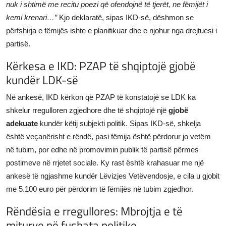
nuk i shtimë me recitu poezi që ofendojnë të tjerët, ne fëmijët i
kemi krenari…”
Kjo deklaratë, sipas IKD-së, dëshmon se
përfshirja e fëmijës ishte e planifikuar dhe e njohur nga drejtuesi i
partisë.
Kërkesa e IKD: PZAP të shqiptojë gjobë
kundër LDK-së
Në ankesë, IKD kërkon që PZAP të konstatojë se LDK ka
shkelur rregulloren zgjedhore dhe të shqiptojë një
gjobë
adekuate
kundër këtij subjekti politik. Sipas IKD-së, shkelja
është veçanërisht e rëndë, pasi fëmija është përdorur jo vetëm
në tubim, por edhe në promovimin publik të partisë përmes
postimeve në rrjetet sociale. Ky rast është krahasuar me një
ankesë të ngjashme kundër Lëvizjes Vetëvendosje, e cila u gjobit
me 5.100 euro për përdorim të fëmijës në tubim zgjedhor.
Rëndësia e rregullores: Mbrojtja e të
miturve në fushata politike