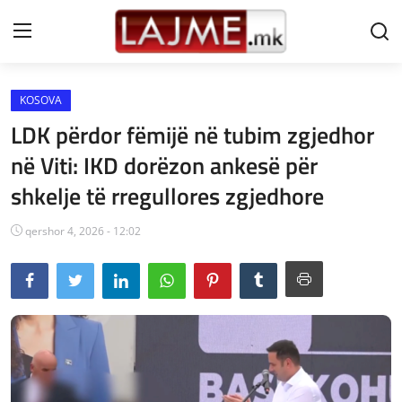
KOSOVA
Shtëpi
LDK përdor fëmijë në tubim zgjedhor
LAJME MAQEDONI
në Viti: IKD dorëzon ankesë për
shkelje të rregullores zgjedhore
SHQIPERI
KOSOVA
qershor 4, 2026 - 12:02
LAJME NGA BOTA
SHOWBIZ
SPORT
SHENDETI