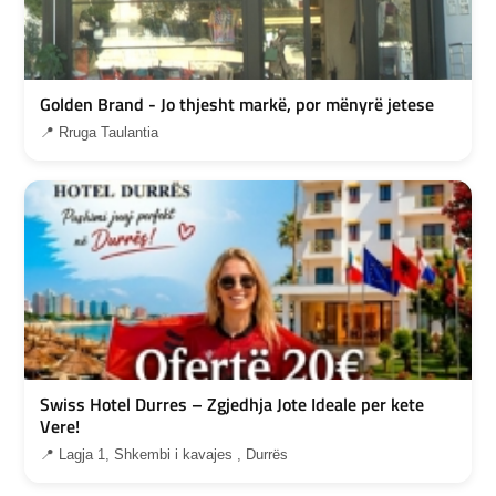
Golden Brand - Jo thjesht markë, por mënyrë jetese
📍 Rruga Taulantia
Swiss Hotel Durres – Zgjedhja Jote Ideale per kete
Vere!
📍 Lagja 1, Shkembi i kavajes , Durrës