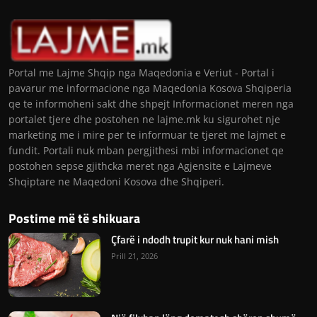
Portal me Lajme Shqip nga Maqedonia e Veriut - Portal i
pavarur me informacione nga Maqedonia Kosova Shqiperia
qe te informoheni sakt dhe shpejt Informacionet meren nga
portalet tjere dhe postohen ne lajme.mk ku sigurohet nje
marketing me i mire per te informuar te tjeret me lajmet e
fundit. Portali nuk mban pergjithesi mbi informacionet qe
postohen sepse gjithcka meret nga Agjensite e Lajmeve
Shqiptare ne Maqedoni Kosova dhe Shqiperi.
Postime më të shikuara
Çfarë i ndodh trupit kur nuk hani mish
Prill 21, 2026