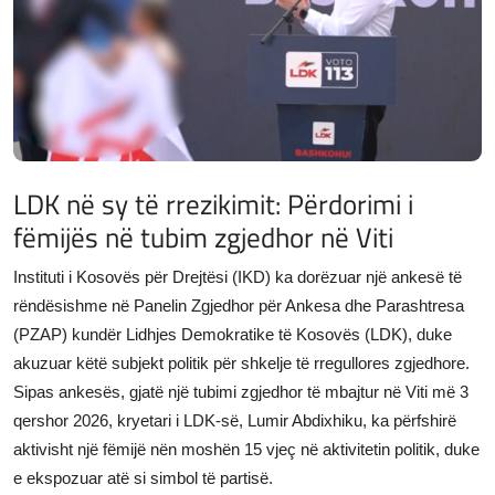
JETA
Gallery
Shqip
LDK në sy të rrezikimit: Përdorimi i
fëmijës në tubim zgjedhor në Viti
Instituti i Kosovës për Drejtësi (IKD) ka dorëzuar një ankesë të
rëndësishme në Panelin Zgjedhor për Ankesa dhe Parashtresa
(PZAP) kundër Lidhjes Demokratike të Kosovës (LDK), duke
akuzuar këtë subjekt politik për shkelje të rregullores zgjedhore.
Sipas ankesës, gjatë një tubimi zgjedhor të mbajtur në Viti më 3
qershor 2026, kryetari i LDK-së, Lumir Abdixhiku, ka përfshirë
aktivisht një fëmijë nën moshën 15 vjeç në aktivitetin politik, duke
e ekspozuar atë si simbol të partisë.