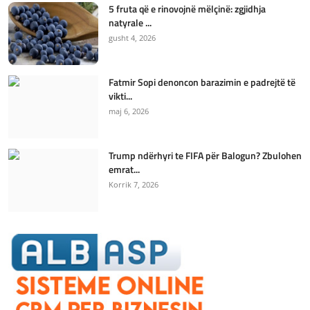
5 fruta që e rinovojnë mëlçinë: zgjidhja
natyrale ...
gusht 4, 2026
Fatmir Sopi denoncon barazimin e padrejtë të
vikti...
maj 6, 2026
Trump ndërhyri te FIFA për Balogun? Zbulohen
emrat...
Korrik 7, 2026