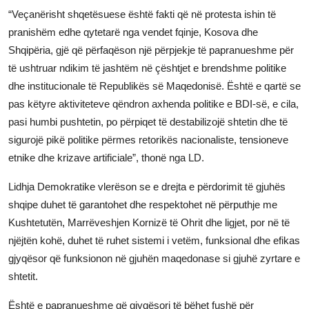
“Veçanërisht shqetësuese është fakti që në protesta ishin të
JETA
pranishëm edhe qytetarë nga vendet fqinje, Kosova dhe
Gallery
Shqipëria, gjë që përfaqëson një përpjekje të papranueshme për
të ushtruar ndikim të jashtëm në çështjet e brendshme politike
dhe institucionale të Republikës së Maqedonisë. Është e qartë se
Shqip
pas këtyre aktiviteteve qëndron axhenda politike e BDI-së, e cila,
pasi humbi pushtetin, po përpiqet të destabilizojë shtetin dhe të
sigurojë pikë politike përmes retorikës nacionaliste, tensioneve
etnike dhe krizave artificiale”, thonë nga LD.
Lidhja Demokratike vlerëson se e drejta e përdorimit të gjuhës
shqipe duhet të garantohet dhe respektohet në përputhje me
Kushtetutën, Marrëveshjen Kornizë të Ohrit dhe ligjet, por në të
njëjtën kohë, duhet të ruhet sistemi i vetëm, funksional dhe efikas
gjyqësor që funksionon në gjuhën maqedonase si gjuhë zyrtare e
shtetit.
Është e papranueshme që gjyqësori të bëhet fushë për