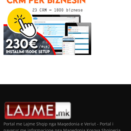
Portal me Lajme Shqip nga Maqedonia e Veriut - Portal i
pavarur me informacione nga Maqedonia Kosova Shqiperia