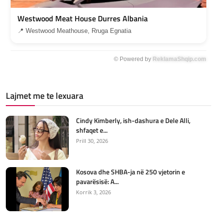
Westwood Meat House Durres Albania
📍 Westwood Meathouse, Rruga Egnatia
© Powered by
ReklamaShqip.com
Lajmet me te lexuara
Cindy Kimberly, ish-dashura e Dele Alli,
shfaqet e...
Prill 30, 2026
Kosova dhe SHBA-ja në 250 vjetorin e
pavarësisë: A...
Korrik 3, 2026