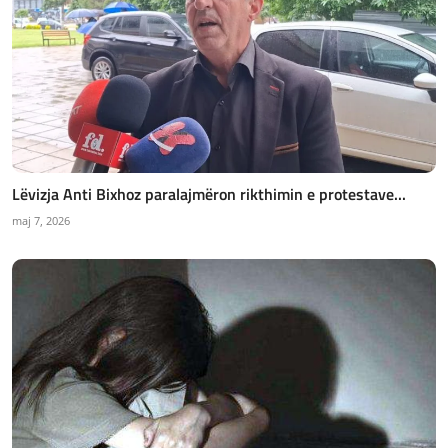
Lëvizja Anti Bixhoz paralajmëron rikthimin e protestave...
maj 7, 2026