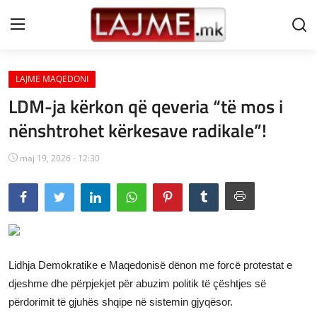
LAJME MAQEDONI
Shtëpi
LDM-ja kërkon që qeveria “të mos i
LAJME MAQEDONI
nënshtrohet kërkesave radikale”!
SHQIPERI
maj 19, 2026 - 12:30
KOSOVA
LAJME NGA BOTA
SHOWBIZ
Lidhja Demokratike e Maqedonisë dënon me forcë protestat e
SPORT
djeshme dhe përpjekjet për abuzim politik të çështjes së
përdorimit të gjuhës shqipe në sistemin gjyqësor.
SHENDETI