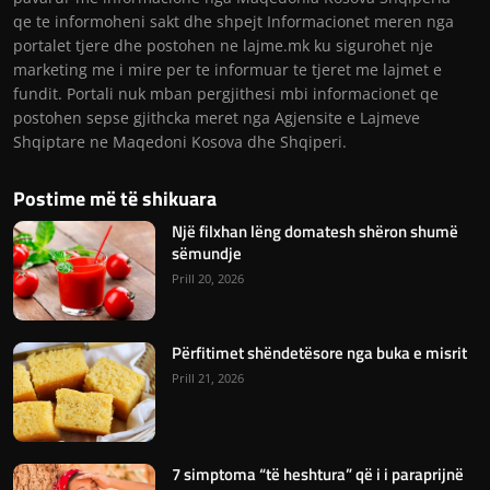
qe te informoheni sakt dhe shpejt Informacionet meren nga
portalet tjere dhe postohen ne lajme.mk ku sigurohet nje
marketing me i mire per te informuar te tjeret me lajmet e
fundit. Portali nuk mban pergjithesi mbi informacionet qe
postohen sepse gjithcka meret nga Agjensite e Lajmeve
Shqiptare ne Maqedoni Kosova dhe Shqiperi.
Postime më të shikuara
Një filxhan lëng domatesh shëron shumë
sëmundje
Prill 20, 2026
Përfitimet shëndetësore nga buka e misrit
Prill 21, 2026
7 simptoma “të heshtura” që i i paraprijnë