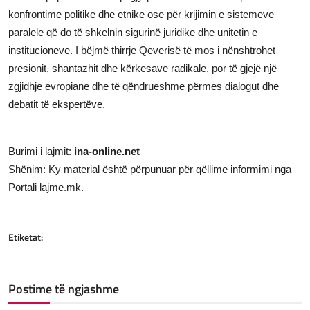
konfrontime politike dhe etnike ose për krijimin e sistemeve
paralele që do të shkelnin sigurinë juridike dhe unitetin e
institucioneve. I bëjmë thirrje Qeverisë të mos i nënshtrohet
presionit, shantazhit dhe kërkesave radikale, por të gjejë një
zgjidhje evropiane dhe të qëndrueshme përmes dialogut dhe
debatit të ekspertëve.
Burimi i lajmit:
ina-online.net
Shënim: Ky material është përpunuar për qëllime informimi nga
Portali lajme.mk.
Etiketat:
Postime të ngjashme