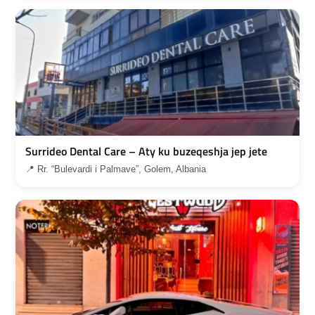
Surrideo Dental Care – Aty ku buzeqeshja jep jete
📍 Rr. “Bulevardi i Palmave”, Golem, Albania