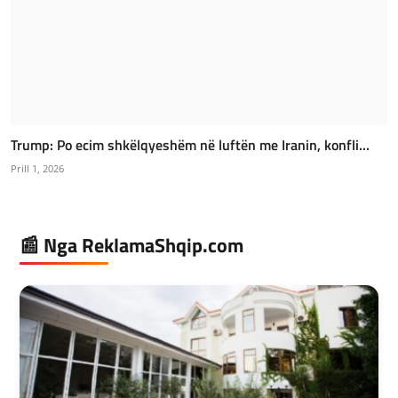
Trump: Po ecim shkëlqyeshëm në luftën me Iranin, konfli...
Prill 1, 2026
📰 Nga ReklamaShqip.com