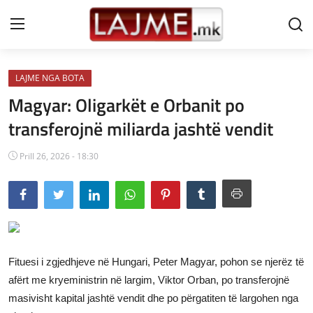
LAJME NGA BOTA
Shtëpi
Magyar: Oligarkët e Orbanit po
LAJME MAQEDONI
transferojnë miliarda jashtë vendit
SHQIPERI
Prill 26, 2026 - 18:30
KOSOVA
LAJME NGA BOTA
SHOWBIZ
Fituesi i zgjedhjeve në Hungari, Peter Magyar, pohon se njerëz të
SPORT
afërt me kryeministrin në largim, Viktor Orban, po transferojnë
masivisht kapital jashtë vendit dhe po përgatiten të largohen nga
SHENDETI