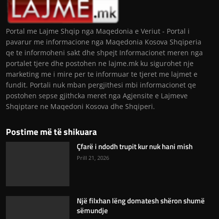
Portal me Lajme Shqip nga Maqedonia e Veriut - Portal i
pavarur me informacione nga Maqedonia Kosova Shqiperia
qe te informoheni sakt dhe shpejt Informacionet meren nga
portalet tjere dhe postohen ne lajme.mk ku sigurohet nje
marketing me i mire per te informuar te tjeret me lajmet e
fundit. Portali nuk mban pergjithesi mbi informacionet qe
postohen sepse gjithcka meret nga Agjensite e Lajmeve
Shqiptare ne Maqedoni Kosova dhe Shqiperi.
Postime më të shikuara
Çfarë i ndodh trupit kur nuk hani mish
Prill 21, 2026
Një filxhan lëng domatesh shëron shumë
sëmundje