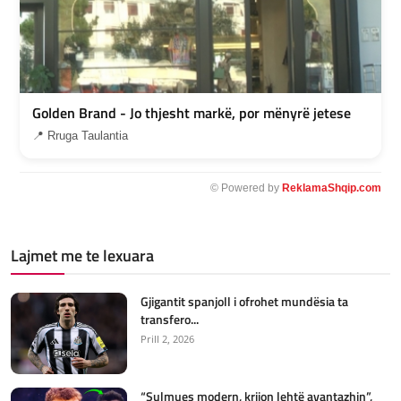
Golden Brand - Jo thjesht markë, por mënyrë jetese
📍 Rruga Taulantia
© Powered by
ReklamaShqip.com
Lajmet me te lexuara
Gjigantit spanjoll i ofrohet mundësia ta
transfero...
Prill 2, 2026
“Sulmues modern, krijon lehtë avantazhin”,