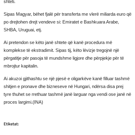
shteti.
JETA
Sipas Magyar, bëhet fjalë për transferta me vlerë miliarda euro që
Gallery
po drejtohen drejt vendeve si: Emiratet e Bashkuara Arabe,
SHBA, Uruguai, etj.
Shqip
Ai pretendon se këto janë shtete që kanë procedura më
komplekse të ekstradimit. Sipas tij, këto lëvizje tregojnë një
përgatitje për pasoja të mundshme ligjore dhe përpjekje për të
mbrojtur kapitalin.
Ai akuzoi gjithashtu se një pjesë e oligarkëve kanë filluar tashmë
shitjen e pronave dhe bizneseve në Hungari, ndërsa disa prej
tyre thuhet se rrethuar tashmë janë larguar nga vendi ose janë në
proces largimi.(INA)
Etiketat: