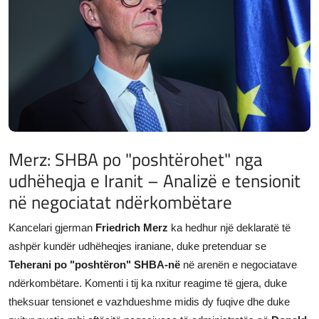
JETA
Gallery
Shqip
Merz: SHBA po "poshtërohet" nga
udhëheqja e Iranit – Analizë e tensionit
në negociatat ndërkombëtare
Kancelari gjerman
Friedrich Merz
ka hedhur një deklaratë të
ashpër kundër udhëheqjes iraniane, duke pretenduar se
Teherani po "poshtëron" SHBA-në
në arenën e negociatave
ndërkombëtare. Komenti i tij ka nxitur reagime të gjera, duke
theksuar tensionet e vazhdueshme midis dy fuqive dhe duke