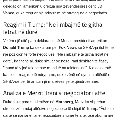
delegacioni amerikan u drejtua nga zëvendëspresidenti
JD
Vance
, duke treguar një ndryshim në strategjinë e negociatës.
Reagimi i Trump: "Ne i mbajmë të gjitha
letrat në dorë"
Vetëm një ditë para deklaratës së Merzit, presidenti amerikan
Donald Trump
ka deklaruar për
Fox News
se SHBA-ja është në
një pozicion të fortë negociues. "Ne i mbajmë të gjitha letrat në
dorë", ka thënë ai, duke shtuar se nëse Irani dëshiron të flasë,
"mund të vijnë tek ne ose mund të na telefonojnë". Kjo deklaratë
ka nxitur reagime të ndryshme, duke vënë në dyshim aftësitë e
SHBA-së për të arritur një marrëveshje të qëndrueshme.
Analiza e Merzit: Irani si negociator i aftë
Duke folur para studentëve në
Marsberg
, Merz ka shprehur
skepticizëm ndaj aftësive negociuese të ekipit të Trump. "Është e
qartë se iranianët janë negociatorë shumë të aftë, ose akoma më