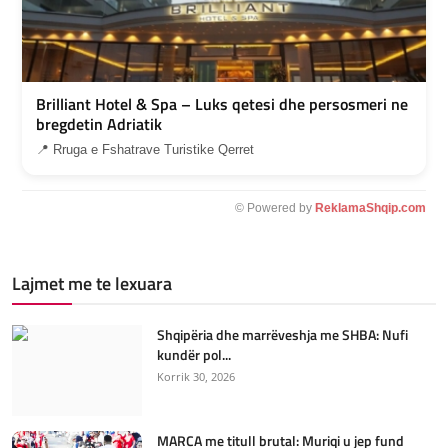
Brilliant Hotel & Spa – Luks qetesi dhe persosmeri ne
bregdetin Adriatik
📍 Rruga e Fshatrave Turistike Qerret
© Powered by
ReklamaShqip.com
Lajmet me te lexuara
Shqipëria dhe marrëveshja me SHBA: Nufi
kundër pol...
Korrik 30, 2026
MARCA me titull brutal: Muriqi u jep fund