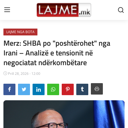
LAJME NGA BOTA
Shtëpi
Merz: SHBA po "poshtërohet" nga
LAJME MAQEDONI
Irani – Analizë e tensionit në
negociatat ndërkombëtare
SHQIPERI
KOSOVA
Prill 28, 2026 - 12:00
LAJME NGA BOTA
SHOWBIZ
SPORT
SHENDETI