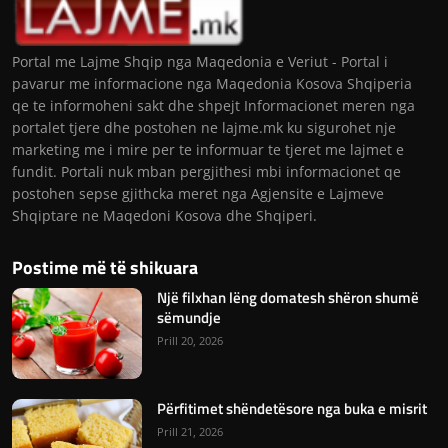
Portal me Lajme Shqip nga Maqedonia e Veriut - Portal i
pavarur me informacione nga Maqedonia Kosova Shqiperia
qe te informoheni sakt dhe shpejt Informacionet meren nga
portalet tjere dhe postohen ne lajme.mk ku sigurohet nje
marketing me i mire per te informuar te tjeret me lajmet e
fundit. Portali nuk mban pergjithesi mbi informacionet qe
postohen sepse gjithcka meret nga Agjensite e Lajmeve
Shqiptare ne Maqedoni Kosova dhe Shqiperi.
Postime më të shikuara
Një filxhan lëng domatesh shëron shumë
sëmundje
Prill 20, 2026
Përfitimet shëndetësore nga buka e misrit
Prill 21, 2026