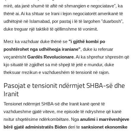
mirë, ata janë shumë të aftë në shmangien e negociatave", ka
thënë ai. Ai ka shtuar se Irani i lejon negociatorët amerikanë të
udhëtojnë në Islamabad, por pastaj i lë të largohen "duarbosh",
duke treguar një taktikë të qëllimshme të vonimit.
Merz ka vazhduar duke thënë se
"i gjithë kombi po
poshtërohet nga udhëheqja iraniane"
, duke iu referuar
veçanërisht
Gardës Revolucionare
. Ai ka shprehur shpresën që
kjo situatë të zgjidhet sa më shpejt të jetë e mundur, duke
theksuar rrezikun e vazhdueshëm të tensionit në rajon.
Pasojat e tensionit ndërmjet SHBA-së dhe
Iranit
Tensionet ndërmjet SHBA-së dhe Iranit kanë qenë të
vazhdueshme gjatë viteve, me episode të ndryshme që kanë
nxitur shqetësime ndërkombëtare. Nga
anulimi i marrëveshjeve
bërë gjatë administratës Biden
deri te
sanksionet ekonomike