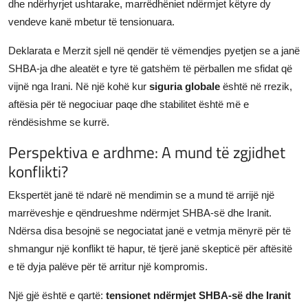
dhe ndërhyrjet ushtarake, marrëdhëniet ndërmjet këtyre dy
vendeve kanë mbetur të tensionuara.
Deklarata e Merzit sjell në qendër të vëmendjes pyetjen se a janë
SHBA-ja dhe aleatët e tyre të gatshëm të përballen me sfidat që
vijnë nga Irani. Në një kohë kur
siguria globale
është në rrezik,
aftësia për të negociuar paqe dhe stabilitet është më e
rëndësishme se kurrë.
Perspektiva e ardhme: A mund të zgjidhet
konflikti?
Ekspertët janë të ndarë në mendimin se a mund të arrijë një
marrëveshje e qëndrueshme ndërmjet SHBA-së dhe Iranit.
Ndërsa disa besojnë se negociatat janë e vetmja mënyrë për të
shmangur një konflikt të hapur, të tjerë janë skepticë për aftësitë
e të dyja palëve për të arritur një kompromis.
Një gjë është e qartë:
tensionet ndërmjet SHBA-së dhe Iranit