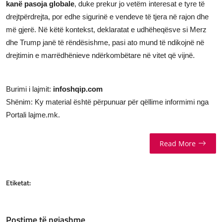
kanë pasoja globale
, duke prekur jo vetëm interesat e tyre të
drejtpërdrejta, por edhe sigurinë e vendeve të tjera në rajon dhe
më gjerë. Në këtë kontekst, deklaratat e udhëheqësve si Merz
dhe Trump janë të rëndësishme, pasi ato mund të ndikojnë në
drejtimin e marrëdhënieve ndërkombëtare në vitet që vijnë.
Burimi i lajmit:
infoshqip.com
Shënim: Ky material është përpunuar për qëllime informimi nga
Portali lajme.mk.
Read More
Etiketat:
Postime të ngjashme