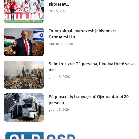
shpresav...
Prill 5, 2026
Trump shpall marrëveshje historike:
Çarmatimi i Ha...
Korrik 31, 2026
Sulmi rus vret 21 persona, Ukraina thotë se ka
nev...
gusht 6, 2026
Përplasen dy tramvaje në Gjermani, mbi 20
persona ...
gusht 6, 2026