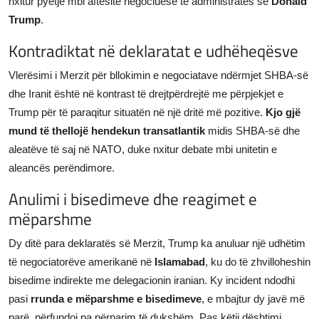
nxitur pyetje mbi aftësitë negociuese të administratës së
Donald
Trump
.
Kontradiktat në deklaratat e udhëheqësve
Vlerësimi i Merzit për bllokimin e negociatave ndërmjet SHBA-së
dhe Iranit është në kontrast të drejtpërdrejtë me përpjekjet e
Trump për të paraqitur situatën në një dritë më pozitive.
Kjo gjë
mund të thellojë hendekun transatlantik
midis SHBA-së dhe
aleatëve të saj në NATO, duke nxitur debate mbi unitetin e
aleancës perëndimore.
Anulimi i bisedimeve dhe reagimet e
mëparshme
Dy ditë para deklaratës së Merzit, Trump ka anuluar një udhëtim
të negociatorëve amerikanë në
Islamabad
, ku do të zhvilloheshin
bisedime indirekte me delegacionin iranian. Ky incident ndodhi
pasi
rrunda e mëparshme e bisedimeve
, e mbajtur dy javë më
parë, përfundoi pa përparim të dukshëm. Pas këtij dështimi,