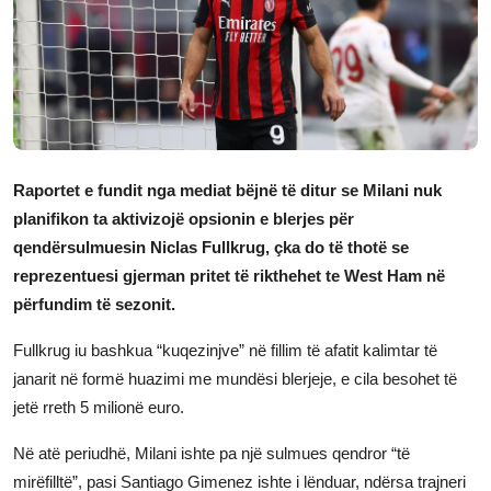
JETA
Gallery
Shqip
Raportet e fundit nga mediat bëjnë të ditur se Milani nuk
planifikon ta aktivizojë opsionin e blerjes për
qendërsulmuesin Niclas Fullkrug, çka do të thotë se
reprezentuesi gjerman pritet të rikthehet te West Ham në
përfundim të sezonit.
Fullkrug iu bashkua “kuqezinjve” në fillim të afatit kalimtar të
janarit në formë huazimi me mundësi blerjeje, e cila besohet të
jetë rreth 5 milionë euro.
Në atë periudhë, Milani ishte pa një sulmues qendror “të
mirëfilltë”, pasi Santiago Gimenez ishte i lënduar, ndërsa trajneri