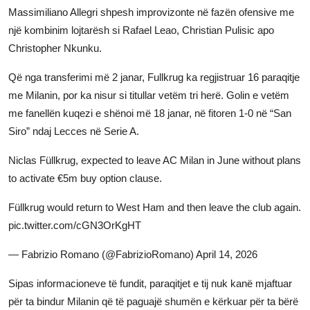
Massimiliano Allegri shpesh improvizonte në fazën ofensive me
një kombinim lojtarësh si Rafael Leao, Christian Pulisic apo
Christopher Nkunku.
Që nga transferimi më 2 janar, Fullkrug ka regjistruar 16 paraqitje
me Milanin, por ka nisur si titullar vetëm tri herë. Golin e vetëm
me fanellën kuqezi e shënoi më 18 janar, në fitoren 1-0 në “San
Siro” ndaj Lecces në Serie A.
Niclas Füllkrug, expected to leave AC Milan in June without plans
to activate €5m buy option clause.
Füllkrug would return to West Ham and then leave the club again.
pic.twitter.com/cGN3OrKgHT
— Fabrizio Romano (@FabrizioRomano)
April 14, 2026
Sipas informacioneve të fundit, paraqitjet e tij nuk kanë mjaftuar
për ta bindur Milanin që të paguajë shumën e kërkuar për ta bërë