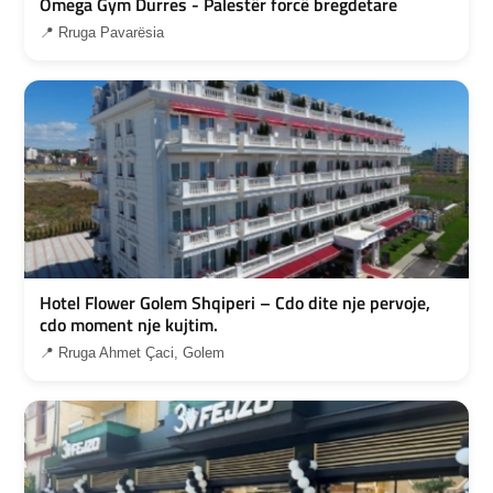
Omega Gym Durres - Palestër forcë bregdetare
📍 Rruga Pavarësia
Hotel Flower Golem Shqiperi – Cdo dite nje pervoje,
cdo moment nje kujtim.
📍 Rruga Ahmet Çaci, Golem