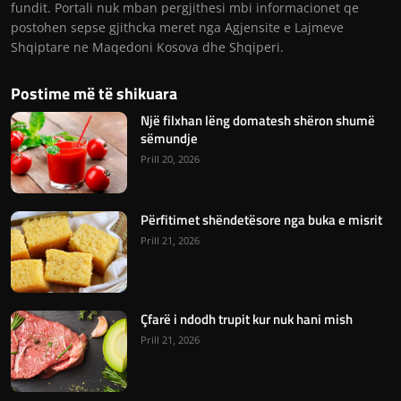
fundit. Portali nuk mban pergjithesi mbi informacionet qe
postohen sepse gjithcka meret nga Agjensite e Lajmeve
Shqiptare ne Maqedoni Kosova dhe Shqiperi.
Postime më të shikuara
Një filxhan lëng domatesh shëron shumë
sëmundje
Prill 20, 2026
Përfitimet shëndetësore nga buka e misrit
Prill 21, 2026
Çfarë i ndodh trupit kur nuk hani mish
Prill 21, 2026