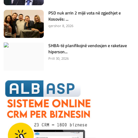
PSD nuk arrin 2 mijë vota në zgjedhjet e
Kosovës: ...
qershor 8, 2026
SHBA-të planifikojnë vendosjen e raketave
hiperson...
Prill 30, 2026