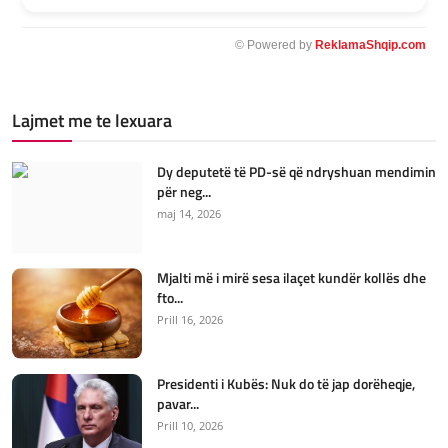
© Powered by
ReklamaShqip.com
Lajmet me te lexuara
Dy deputetë të PD-së që ndryshuan mendimin
për neg...
maj 14, 2026
Mjalti më i mirë sesa ilaçet kundër kollës dhe
fto...
Prill 16, 2026
Presidenti i Kubës: Nuk do të jap dorëheqje,
pavar...
Prill 10, 2026