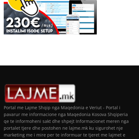
Portal me Lajme Shqip nga Maqedonia e Veriut - Portal i
pavarur me informacione nga Maqedonia Kosova Shqiperia
qe te informoheni sakt dhe shpejt Informacionet meren nga
portalet tjere dhe postohen ne lajme.mk ku sigurohet nje
marketing me i mire per te informuar te tjeret me lajmet e