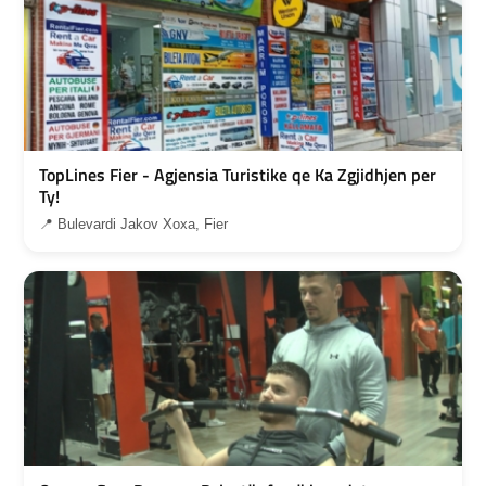
TopLines Fier - Agjensia Turistike qe Ka Zgjidhjen per
Ty!
📍 Bulevardi Jakov Xoxa, Fier