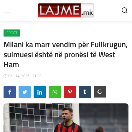
SPORT
Shtëpi
Milani ka marr vendim për Fullkrugun,
LAJME MAQEDONI
sulmuesi është në pronësi të West
Ham
SHQIPERI
KOSOVA
Prill 14, 2026 - 21:30
LAJME NGA BOTA
SHOWBIZ
SPORT
SHENDETI