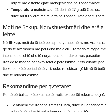
ndjerë më e ftohtë gjatë mëngjesit dhe në zonat malore.
Temperatura maksimale:
21 deri në 27 gradë Celsius,
duke arritur vlerat më të larta në zonat e ulëta dhe fushore.
Moti në Shkup: Ndryshueshmëri dhe erë e
lehtë
Në
Shkup
, moti do të jetë po aq i ndryshueshëm, me vranësira
që do të alternohen me periudha me diell. Erërat do të fryjnë me
intensitet të lehtë dhe të ndryshueshëm, duke mos paraqitur
rreziqe të mëdha për aktivitetet e përditshme. Këto kushte janë
tipike për këtë periudhë të vitit, duke reflektuar një klimë të butë
dhe të ndryshueshme.
Rekomandime për qytetarët
Për të përballuar këto kushte të motit, ekspertët rekomandojnë:
Të visheni me rroba të shtresëzuara, duke lejuar adaptimin
e lehtë në ndryshimet e temperaturës gjatë ditës.