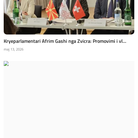
Kryeparlamentari Afrim Gashi nga Zvicra: Promovimi i vl...
maj 13, 2026