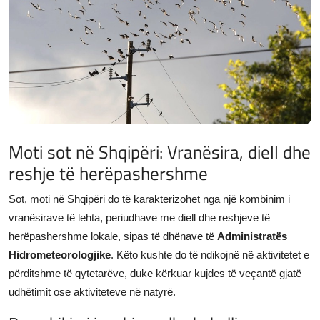
JETA
Gallery
Shqip
Moti sot në Shqipëri: Vranësira, diell dhe
reshje të herëpashershme
Sot, moti në Shqipëri do të karakterizohet nga një kombinim i
vranësirave të lehta, periudhave me diell dhe reshjeve të
herëpashershme lokale, sipas të dhënave të
Administratës
Hidrometeorologjike
. Këto kushte do të ndikojnë në aktivitetet e
përditshme të qytetarëve, duke kërkuar kujdes të veçantë gjatë
udhëtimit ose aktiviteteve në natyrë.