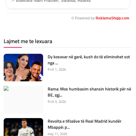
📍 Bulevardi Naim Frashëri, Saranda, Albania
© Powered by
ReklamaShqip.com
Lajmet me te lexuara
Dy kosovar në garë, kush do të eliminohet sot
nga ...
Prill 1, 2026
Rama: Mos humbasim shansin historik për në
BE, zgj...
Prill 9, 2026
Revolta e tifozëve të Real Madrid kundër
Mbappé: p...
maj 11, 2026