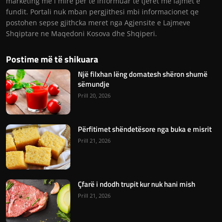
marketing me i mire per te informuar te tjeret me lajmet e
fundit. Portali nuk mban pergjithesi mbi informacionet qe
postohen sepse gjithcka meret nga Agjensite e Lajmeve
Shqiptare ne Maqedoni Kosova dhe Shqiperi.
Postime më të shikuara
Një filxhan lëng domatesh shëron shumë
sëmundje
Prill 20, 2026
Përfitimet shëndetësore nga buka e misrit
Prill 21, 2026
Çfarë i ndodh trupit kur nuk hani mish
Prill 21, 2026