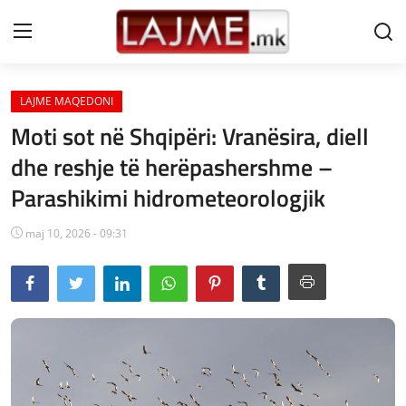
LAJME MAQEDONI
Shtëpi
Moti sot në Shqipëri: Vranësira, diell
LAJME MAQEDONI
dhe reshje të herëpashershme –
Parashikimi hidrometeorologjik
SHQIPERI
KOSOVA
maj 10, 2026 - 09:31
LAJME NGA BOTA
SHOWBIZ
SPORT
SHENDETI