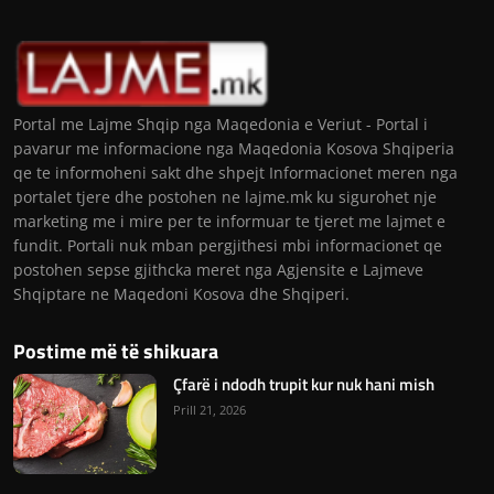
Portal me Lajme Shqip nga Maqedonia e Veriut - Portal i
pavarur me informacione nga Maqedonia Kosova Shqiperia
qe te informoheni sakt dhe shpejt Informacionet meren nga
portalet tjere dhe postohen ne lajme.mk ku sigurohet nje
marketing me i mire per te informuar te tjeret me lajmet e
fundit. Portali nuk mban pergjithesi mbi informacionet qe
postohen sepse gjithcka meret nga Agjensite e Lajmeve
Shqiptare ne Maqedoni Kosova dhe Shqiperi.
Postime më të shikuara
Çfarë i ndodh trupit kur nuk hani mish
Prill 21, 2026