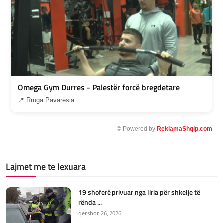
Omega Gym Durres - Palestër forcë bregdetare
📍 Rruga Pavarësia
© Powered by
ReklamaShqip.com
Lajmet me te lexuara
19 shoferë privuar nga liria për shkelje të
rënda ...
qershor 26, 2026