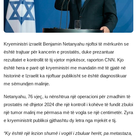
JETA
Gallery
Shqip
Kryeministri izraelit Benjamin Netanyahu njoftoi të mërkurën se
është trajtuar për kancerin e prostatës, duke prezantuar
rezultatet e kontrollit të tij vjetor mjekësor, raporton CNN. Kjo
është hera e parë që kryeministri me mandatin më të gjatë në
historinë e Izraelit ka njoftuar publikisht se është diagnostikuar
me sëmundjen malinje.
Netanyahu, 76 vjeç, iu nënshtrua një operacioni për zmadhim të
prostatës në dhjetor 2024 dhe një kontroll i kohëve të fundit zbuloi
një tumor malinj me përmasa më të vogla se një centimetër. Zyra
e kryeministrit publikoi gjithashtu dy letra nga mjekët e tij.
“Ky është një lezion shumë i vogël i zbuluar herët, pa metastaza,