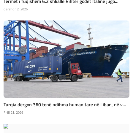
Tërmet i fuqishëm 6.2 shkallë Rihter godet Italinë jugo...
qershor 2, 2026
Turqia dërgon 360 tonë ndihma humanitare në Liban, në v...
Prill 21, 2026