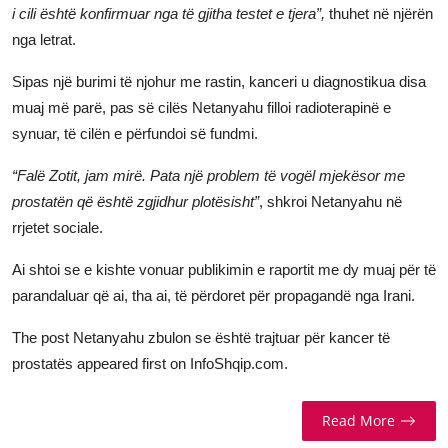
i cili është konfirmuar nga të gjitha testet e tjera”,
thuhet në njërën
nga letrat.
Sipas një burimi të njohur me rastin, kanceri u diagnostikua disa
muaj më parë, pas së cilës Netanyahu filloi radioterapinë e
synuar, të cilën e përfundoi së fundmi.
“Falë Zotit, jam mirë. Pata një problem të vogël mjekësor me
prostatën që është zgjidhur plotësisht”
, shkroi Netanyahu në
rrjetet sociale.
Ai shtoi se e kishte vonuar publikimin e raportit me dy muaj për të
parandaluar që ai, tha ai, të përdoret për propagandë nga Irani.
The post
Netanyahu zbulon se është trajtuar për kancer të
prostatës
appeared first on
InfoShqip.com
.
Read More