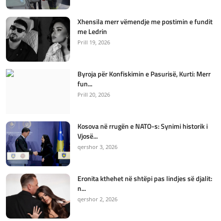
Xhensila merr vëmendje me postimin e fundit
me Ledrin
Prill 19, 2026
Byroja për Konfiskimin e Pasurisë, Kurti: Merr
fun...
Prill 20, 2026
Kosova në rrugën e NATO-s: Synimi historik i
Vjosë...
qershor 3, 2026
Eronita kthehet në shtëpi pas lindjes së djalit:
n...
qershor 2, 2026