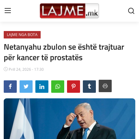
LAJME NGA BOTA
Shtëpi
Netanyahu zbulon se është trajtuar
LAJME MAQEDONI
për kancer të prostatës
SHQIPERI
Prill 24, 2026 - 17:30
KOSOVA
LAJME NGA BOTA
SHOWBIZ
SPORT
SHENDETI