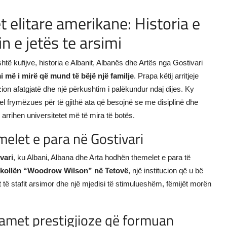
t elitare amerikane: Historia e
in e jetës te arsimi
htë kufijve, historia e Albanit, Albanës dhe Artës nga Gostivari
i më i mirë që mund të bëjë një familje
. Prapa këtij arritjeje
ion afatgjatë dhe një përkushtim i palëkundur ndaj dijes. Ky
el frymëzues për të gjithë ata që besojnë se me disiplinë dhe
arrihen universitetet më të mira të botës.
melet e para në Gostivari
vari
, ku Albani, Albana dhe Arta hodhën themelet e para të
kollën “Woodrow Wilson” në Tetovë
, një institucion që u bë
mit të stafit arsimor dhe një mjedisi të stimulueshëm, fëmijët morën
amet prestigjioze që formuan