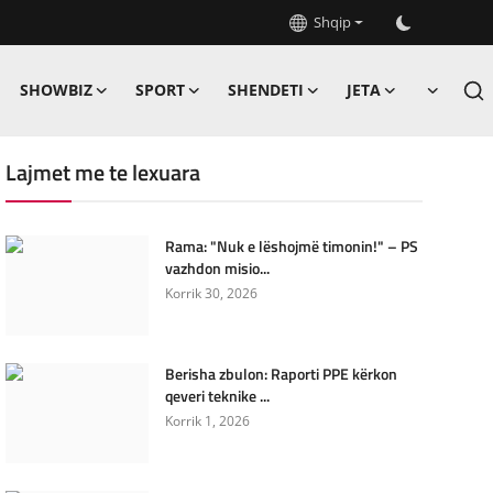
Shqip
SHOWBIZ
SPORT
SHENDETI
JETA
Lajmet me te lexuara
Rama: "Nuk e lëshojmë timonin!" – PS
vazhdon misio...
Korrik 30, 2026
Berisha zbulon: Raporti PPE kërkon
qeveri teknike ...
Korrik 1, 2026