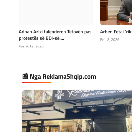
Adnan Azizi falënderon Tetovën pas
Arben Fetai ‘ri
protestës së BDI-së:...
Prill 8, 2026
Korrik 12, 2026
📰 Nga ReklamaShqip.com