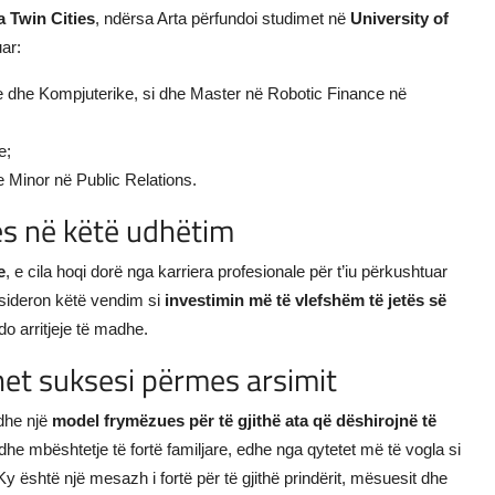
a Twin Cities
, ndërsa Arta përfundoi studimet në
University of
uar:
 dhe Kompjuterike, si dhe Master në Robotic Finance në
e;
 Minor në Public Relations.
ljes në këtë udhëtim
e
, e cila hoqi dorë nga karriera profesionale për t’iu përkushtuar
onsideron këtë vendim si
investimin më të vlefshëm të jetës së
do arritjeje të madhe.
rihet suksesi përmes arsimit
edhe një
model frymëzues për të gjithë ata që dëshirojnë të
 dhe mbështetje të fortë familjare, edhe nga qytetet më të vogla si
Ky është një mesazh i fortë për të gjithë prindërit, mësuesit dhe