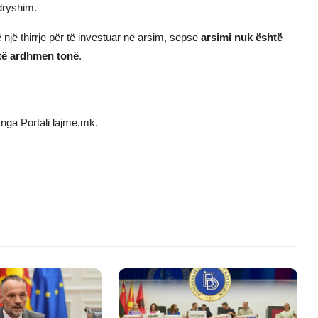
dryshim.
ë një thirrje për të investuar në arsim, sepse
arsimi nuk është
 të ardhmen tonë
.
nga Portali lajme.mk.