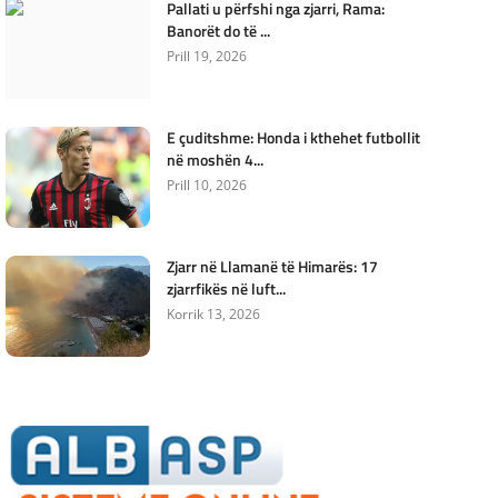
Pallati u përfshi nga zjarri, Rama:
Banorët do të ...
Prill 19, 2026
E çuditshme: Honda i kthehet futbollit
në moshën 4...
Prill 10, 2026
Zjarr në Llamanë të Himarës: 17
zjarrfikës në luft...
Korrik 13, 2026