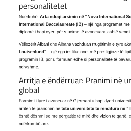
personalitetet
Ndërkohë,
Arta ndoqi arsimin në “Nova International 
International Baccalaureate (IB)
– një nga programet më t
diplomë i hapi dyert për studime të avancuara jashtë vendit,
Vëllezërit Albani dhe Albana vazhduan rrugëtimin e tyre a
Louisenlund”
– një nga institucionet më prestigjioze të tipi
programin IB, por u formuan edhe si personalitete të pavarur
ndryshme.
Arritja e ëndërruar: Pranimi në u
global
Formimi i tyre i avancuar në Gjermani u hapi dyert univers
arritën të pranohen në
tetë universitete të renditura në
është dëshmi se me përgatitje të mirë dhe vizion të qartë,
ndërkombëtare.