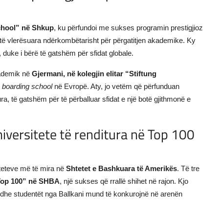
School” në Shkup
, ku përfundoi me sukses programin prestigjioz
ë vlerësuara ndërkombëtarisht për përgatitjen akademike. Ky
 duke i bërë të gatshëm për sfidat globale.
kademik në
Gjermani, në kolegjin elitar “Stiftung
t
boarding school
në Evropë. Aty, jo vetëm që përfunduan
a, të gatshëm për të përballuar sfidat e një botë gjithmonë e
niversitete të renditura në Top 100
iteteve më të mira në
Shtetet e Bashkuara të Amerikës
. Të tre
 “Top 100” në SHBA
, një sukses që rrallë shihet në rajon. Kjo
 edhe studentët nga Ballkani mund të konkurojnë në arenën