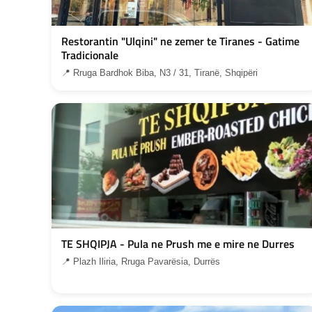
Restorantin "Ulqini" ne zemer te Tiranes - Gatime
Tradicionale
📍 Rruga Bardhok Biba, N3 / 31, Tiranë, Shqipëri
TE SHQIPJA - Pula ne Prush me e mire ne Durres
📍 Plazh Iliria, Rruga Pavarësia, Durrës