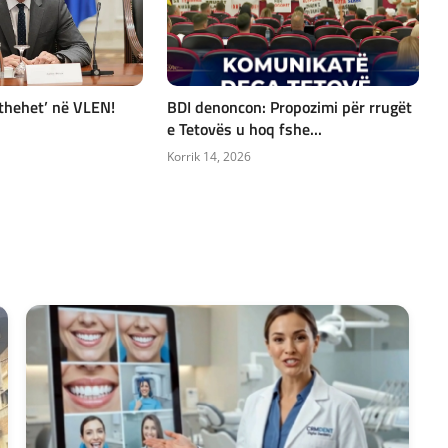
kthehet’ në VLEN!
BDI denoncon: Propozimi për rrugët
e Tetovës u hoq fshe...
Korrik 14, 2026