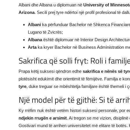
Albani dhe Albana u diplomuan në
University of Minnesot
Arizona
. Secili prej tyre ndërtoi një profil profesional të dall
Albani
ka përfunduar Bachelor në Shkenca Financiare
Lugano të Zvicrës;
Albana
është diplomuar në Interior Design Architectur
Arta
ka kryer Bachelor në Business Administration me
Sakrifica që solli fryt: Roli i fami
Prapa këtij suksesi qëndron edhe
sakrifica e nënës së tyr
plotësisht edukimit dhe orientimit të fëmijëve. Familja e k
tyre
, duke treguar se mbështetja familjare është themeli i ç
Një model për të gjithë: Si të ar
Ky rrëfim nuk është vetëm histori suksesi personale, por 
ndjekin rrugën e arsimit
. Ai tregon se me vizion, disiplinë
Gostivari mund të arrihen universitetet më elitare të botës. 