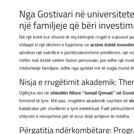
JETA
Nga Gostivari në universitete
një familjeje që bëri investim
Gallery
Në një kohë kur shumë të rinj kërkojnë rrugët e suksesit jas
Shqip
shfaqet si një dëshmi e fuqishme se
arsimi është investim
qëndron një sakrificë e jashtëzakonshme prindërore, një viz
rrëfim nuk është vetëm histori personale, por edhe një mod
mbështetje familjare, edhe nga qytetet më të vogla mund të 
Nisja e rrugëtimit akademik: The
Gjithçka nisi në
shkollën fillore “Ismail Qemali” në Gosti
formimit të tyre. Më pas, rrugëtimi akademik vazhdoi në
sh
katalizator për zhvillimin e tyre intelektual. Falë përkushti
shtysën e nevojshme për të ecur drejt arritjeve të mëdha.
Përgatitja ndërkombëtare: Progr