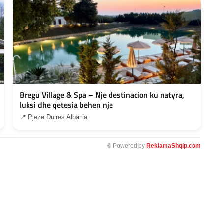
Bregu Village & Spa – Nje destinacion ku natyra,
luksi dhe qetesia behen nje
📍 Pjezë Durrës Albania
© Powered by
ReklamaShqip.com