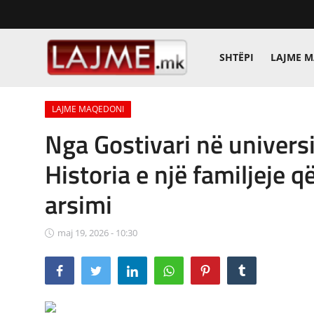
SHTËPI
LAJME 
Shtëpi
LAJME MAQEDONI
LAJME MAQEDONI
Nga Gostivari në universi
SHQIPERI
Historia e një familjeje q
KOSOVA
arsimi
LAJME NGA BOTA
maj 19, 2026 - 10:30
SHOWBIZ
SPORT
SHENDETI