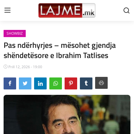
SHOWBIZ
Shtëpi
Pas ndërhyrjes – mësohet gjendja
LAJME MAQEDONI
shëndetësore e Ibrahim Tatlises
SHQIPERI
Prill 12, 2026 - 19:00
KOSOVA
LAJME NGA BOTA
SHOWBIZ
SPORT
SHENDETI