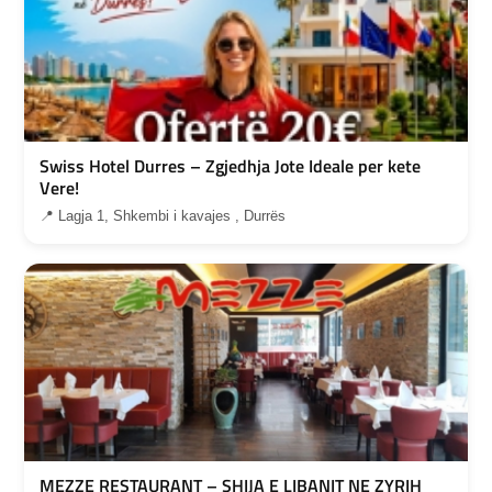
Swiss Hotel Durres – Zgjedhja Jote Ideale per kete
Vere!
📍 Lagja 1, Shkembi i kavajes , Durrës
MEZZE RESTAURANT – SHIJA E LIBANIT NE ZYRIH