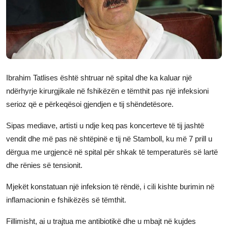
JETA
Gallery
Shqip
Ibrahim Tatlises është shtruar në spital dhe ka kaluar një
ndërhyrje kirurgjikale në fshikëzën e tëmthit pas një infeksioni
serioz që e përkeqësoi gjendjen e tij shëndetësore.
Sipas mediave, artisti u ndje keq pas koncerteve të tij jashtë
vendit dhe më pas në shtëpinë e tij në Stamboll, ku më 7 prill u
dërgua me urgjencë në spital për shkak të temperaturës së lartë
dhe rënies së tensionit.
Mjekët konstatuan një infeksion të rëndë, i cili kishte burimin në
inflamacionin e fshikëzës së tëmthit.
Fillimisht, ai u trajtua me antibiotikë dhe u mbajt në kujdes