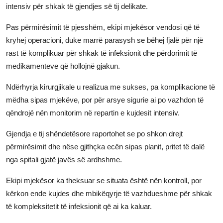
intensiv për shkak të gjendjes së tij delikate.
Pas përmirësimit të pjesshëm, ekipi mjekësor vendosi që të
kryhej operacioni, duke marrë parasysh se bëhej fjalë për një
rast të komplikuar për shkak të infeksionit dhe përdorimit të
medikamenteve që hollojnë gjakun.
Ndërhyrja kirurgjikale u realizua me sukses, pa komplikacione të
mëdha sipas mjekëve, por për arsye sigurie ai po vazhdon të
qëndrojë nën monitorim në repartin e kujdesit intensiv.
Gjendja e tij shëndetësore raportohet se po shkon drejt
përmirësimit dhe nëse gjithçka ecën sipas planit, pritet të dalë
nga spitali gjatë javës së ardhshme.
Ekipi mjekësor ka theksuar se situata është nën kontroll, por
kërkon ende kujdes dhe mbikëqyrje të vazhdueshme për shkak
të kompleksitetit të infeksionit që ai ka kaluar.