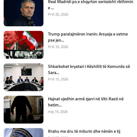
Real Madridi po e shqyrton seriozisht rikthimin
e ...
Prill 20, 2026
Trump paralajmëron Iranin: Arsyeja e vetme
pse jen...
Prill 10, 2026
Shkarkohet kryetari i Këshillit të Komunës së
Sara...
Prill 15, 2026
Hajnat vjedhin armë zjarri në Viti: Rasti në
hetim...
maj 10, 2026
Rrahu me dru të miturin dhe nënën e tij