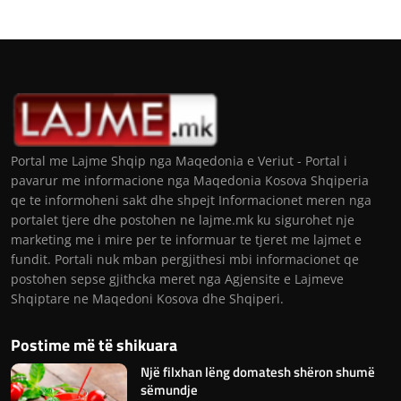
Portal me Lajme Shqip nga Maqedonia e Veriut - Portal i
pavarur me informacione nga Maqedonia Kosova Shqiperia
qe te informoheni sakt dhe shpejt Informacionet meren nga
portalet tjere dhe postohen ne lajme.mk ku sigurohet nje
marketing me i mire per te informuar te tjeret me lajmet e
fundit. Portali nuk mban pergjithesi mbi informacionet qe
postohen sepse gjithcka meret nga Agjensite e Lajmeve
Shqiptare ne Maqedoni Kosova dhe Shqiperi.
Postime më të shikuara
Një filxhan lëng domatesh shëron shumë
sëmundje