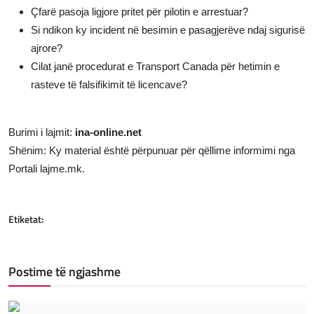
Çfarë pasoja ligjore pritet për pilotin e arrestuar?
Si ndikon ky incident në besimin e pasagjerëve ndaj sigurisë
ajrore?
Cilat janë procedurat e Transport Canada për hetimin e
rasteve të falsifikimit të licencave?
Burimi i lajmit:
ina-online.net
Shënim: Ky material është përpunuar për qëllime informimi nga
Portali lajme.mk.
Etiketat:
Postime të ngjashme