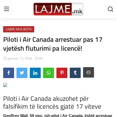
LAJME NGA BOTA
Shtëpi
Piloti i Air Canada arrestuar pas 17
LAJME MAQEDONI
vjetësh fluturimi pa licencë!
SHQIPERI
qershor 12, 2026 - 20:00
KOSOVA
LAJME NGA BOTA
SHOWBIZ
Piloti i Air Canada akuzohet për
SPORT
falsifikim të licencës gjatë 17 viteve
SHENDETI
Geoffrey Wall, 59 vjeç, ish-pilot i Air Canada, është arrestuar