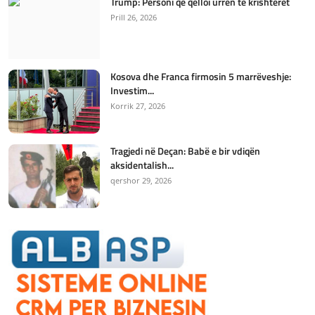
Trump: Personi që qëlloi urren të krishterët
Prill 26, 2026
Kosova dhe Franca firmosin 5 marrëveshje:
Investim...
Korrik 27, 2026
Tragjedi në Deçan: Babë e bir vdiqën
aksidentalish...
qershor 29, 2026