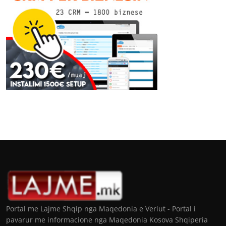
Portal me Lajme Shqip nga Maqedonia e Veriut - Portal i
pavarur me informacione nga Maqedonia Kosova Shqiperia