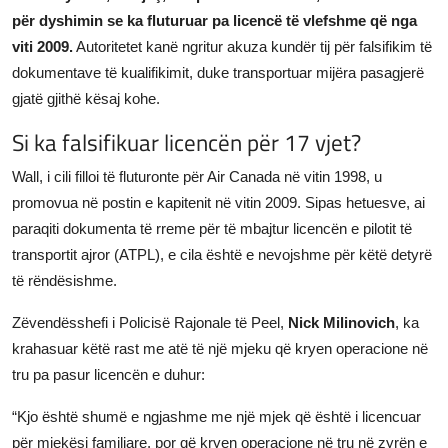
për dyshimin se ka fluturuar pa licencë të vlefshme që nga
JETA
viti 2009.
Autoritetet kanë ngritur akuza kundër tij për falsifikim të
Gallery
dokumentave të kualifikimit, duke transportuar mijëra pasagjerë
gjatë gjithë kësaj kohe.
Shqip
Si ka falsifikuar licencën për 17 vjet?
Wall, i cili filloi të fluturonte për Air Canada në vitin 1998, u
promovua në postin e kapitenit në vitin 2009. Sipas hetuesve, ai
paraqiti dokumenta të rreme për të mbajtur licencën e pilotit të
transportit ajror (ATPL), e cila është e nevojshme për këtë detyrë
të rëndësishme.
Zëvendësshefi i Policisë Rajonale të Peel,
Nick Milinovich
, ka
krahasuar këtë rast me atë të një mjeku që kryen operacione në
tru pa pasur licencën e duhur:
“Kjo është shumë e ngjashme me një mjek që është i licencuar
për mjekësi familjare, por që kryen operacione në tru në zyrën e