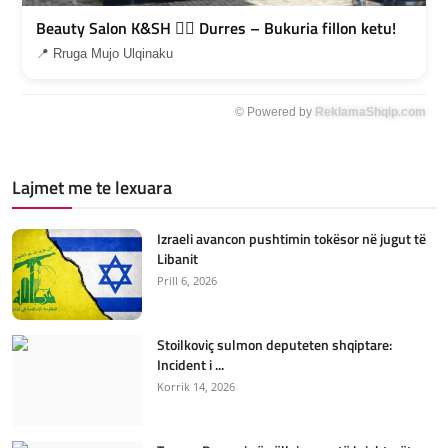
Beauty Salon K&SH 💇‍♀️ Durres – Bukuria fillon ketu!
📍 Rruga Mujo Ulqinaku
© Powered by
ReklamaShqip.com
Lajmet me te lexuara
Izraeli avancon pushtimin tokësor në jugut të
Libanit
Prill 6, 2026
Stoilkoviç sulmon deputeten shqiptare:
Incident i ...
Korrik 14, 2026