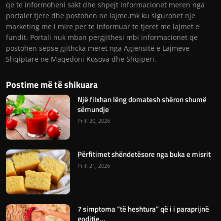
qe te informoheni sakt dhe shpejt Informacionet meren nga
portalet tjere dhe postohen ne lajme.mk ku sigurohet nje
marketing me i mire per te informuar te tjeret me lajmet e
fundit. Portali nuk mban pergjithesi mbi informacionet qe
postohen sepse gjithcka meret nga Agjensite e Lajmeve
Shqiptare ne Maqedoni Kosova dhe Shqiperi.
Postime më të shikuara
Një filxhan lëng domatesh shëron shumë
sëmundje
Prill 20, 2026
Përfitimet shëndetësore nga buka e misrit
Prill 21, 2026
7 simptoma “të heshtura” që i i paraprijnë
goditje...