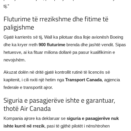
tij.”
Fluturime të rrezikshme dhe fitime të
paligjshme
Gjatë karrierës së tij, Wall ka pilotuar disa lloje avionësh Boeing
dhe ka kryer rreth
900 fluturime
brenda dhe jashtë vendit. Sipas
hetuesve, ai ka fituar miliona dollarë pa pasur kualifikimin e
nevojshëm.
Akuzat dolën në dritë gjatë kontrollit rutinë të licencës së
kapitenit, i cili nxiti një hetim nga
Transport Canada
, agjencia
federale e transportit ajror.
Siguria e pasagjerëve ishte e garantuar,
thotë Air Canada
Kompania ajrore ka deklaruar se
siguria e pasagjerëve nuk
ishte kurrë në rrezik
, pasi të gjithë pilotët i nënshtrohen