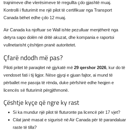
trajnimeve dhe vlerësimeve të rregullta çdo gjashtë muaj.
Kontrolli i fluturimit me një pilot të certifikuar nga Transport
Canada bëhet edhe çdo 12 muaj.
Air Canada ka njoftuar se Wall ishte pezulluar menjëherë nga
detyra sapo dolën në dritë akuzat, dhe kompania e raportoi
vullnetarisht çështjen pranë autoritetet.
Çfarë ndodh më pas?
Piloti pritet të paraqitet në gjykatë më
29 qershor 2026
, kur do të
vendoset fati i tij ligjor. Nëse gjyqi e gjuan fajtor, ai mund të
përballet me pasoja të rënda, duke përfshirë edhe heqjen e
licencës së fluturimit përgjithmonë.
Çështje kyçe që ngre ky rast
Si ka mundur një pilot të fluturonte pa licencë për 17 vjet?
Cilat janë masat e sigurisë në Air Canada për të parandaluar
raste të tilla?