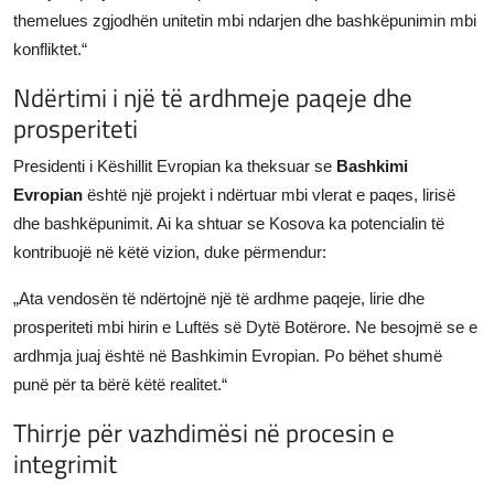
themelues zgjodhën unitetin mbi ndarjen dhe bashkëpunimin mbi
konfliktet.“
Ndërtimi i një të ardhmeje paqeje dhe
prosperiteti
Presidenti i Këshillit Evropian ka theksuar se
Bashkimi
Evropian
është një projekt i ndërtuar mbi vlerat e paqes, lirisë
dhe bashkëpunimit. Ai ka shtuar se Kosova ka potencialin të
kontribuojë në këtë vizion, duke përmendur:
„Ata vendosën të ndërtojnë një të ardhme paqeje, lirie dhe
prosperiteti mbi hirin e Luftës së Dytë Botërore. Ne besojmë se e
ardhmja juaj është në Bashkimin Evropian. Po bëhet shumë
punë për ta bërë këtë realitet.“
Thirrje për vazhdimësi në procesin e
integrimit