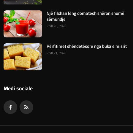
Një filxhan lëng domatesh shëron shumë
sëmundje
Prill 20, 2026
Përfitimet shëndetësore nga buka e misrit
Prill 21, 2026
Medi sociale