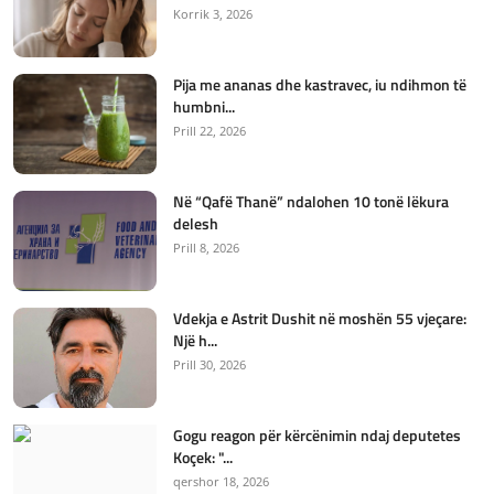
Korrik 3, 2026
Pija me ananas dhe kastravec, iu ndihmon të
humbni...
Prill 22, 2026
Në “Qafë Thanë” ndalohen 10 tonë lëkura
delesh
Prill 8, 2026
Vdekja e Astrit Dushit në moshën 55 vjeçare:
Një h...
Prill 30, 2026
Gogu reagon për kërcënimin ndaj deputetes
Koçek: "...
qershor 18, 2026