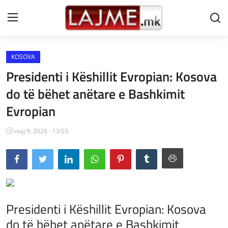
KOSOVA
Shtëpi
Presidenti i Këshillit Evropian: Kosova
LAJME MAQEDONI
do të bëhet anëtare e Bashkimit
Evropian
SHQIPERI
KOSOVA
maj 9, 2026 - 13:03
LAJME NGA BOTA
SHOWBIZ
SPORT
Presidenti i Këshillit Evropian: Kosova
do të bëhet anëtare e Bashkimit
SHENDETI