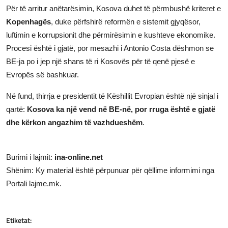
Për të arritur anëtarësimin, Kosova duhet të përmbushë kriteret e
Kopenhagës
, duke përfshirë reformën e sistemit gjyqësor,
luftimin e korrupsionit dhe përmirësimin e kushteve ekonomike.
Procesi është i gjatë, por mesazhi i Antonio Costa dëshmon se
BE-ja po i jep një shans të ri Kosovës për të qenë pjesë e
Evropës së bashkuar.
Në fund, thirrja e presidentit të Këshillit Evropian është një sinjal i
qartë:
Kosova ka një vend në BE-në, por rruga është e gjatë
dhe kërkon angazhim të vazhdueshëm
.
Burimi i lajmit:
ina-online.net
Shënim: Ky material është përpunuar për qëllime informimi nga
Portali lajme.mk.
Etiketat: