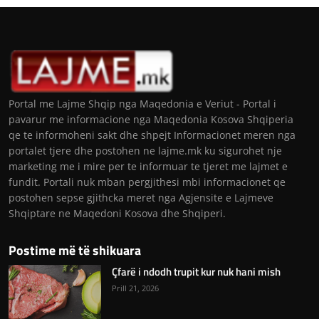
Portal me Lajme Shqip nga Maqedonia e Veriut - Portal i
pavarur me informacione nga Maqedonia Kosova Shqiperia
qe te informoheni sakt dhe shpejt Informacionet meren nga
portalet tjere dhe postohen ne lajme.mk ku sigurohet nje
marketing me i mire per te informuar te tjeret me lajmet e
fundit. Portali nuk mban pergjithesi mbi informacionet qe
postohen sepse gjithcka meret nga Agjensite e Lajmeve
Shqiptare ne Maqedoni Kosova dhe Shqiperi.
Postime më të shikuara
Çfarë i ndodh trupit kur nuk hani mish
Prill 21, 2026