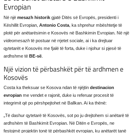
Evropian
JETA
Në një
mesazh historik
gjatë Ditës së Evropës, presidenti i
Gallery
Këshillit Evropian,
Antonio Costa
, ka shprehur mbështetje të
plotë për anëtarësimin e Kosovës në Bashkimin Evropian. Në një
Shqip
videomesazh
të postuar në rrjetet sociale, ai i ka drejtuar
qytetarët e Kosovës me fjalë të forta, duke i njohur si pjesë të
ardhshme të
BE-së
.
Një vizion të përbashkët për të ardhmen e
Kosovës
Costa ka theksuar se Kosova ndan të njëjtin
destinacion
evropian
me vendet e rajonit, duke iu referuar procesit të
integrimit që po përshpejtohet në Ballkan. Ai ka thënë:
„Të dashur qytetarë të Kosovës, sot po ju drejtohem si anëtarë të
ardhshëm të Bashkimit Evropian. Në Ditën e Evropës, ne
festojmë projektin tonë të përbashkët evropian, ku anëtarët tanë