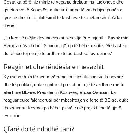
Costa ka bërë një thirrje të veçantë drejtuar institucioneve dhe
qytetarëve të Kosovës, duke iu lutur që të vazhdojnë punën e
tyre në drejtim të plotësimit të kushteve të anëtarësimit. Ai ka
thënë:
„Ju keni të njëjtin destinacion si pjesa tjetër e rajonit – Bashkimin
Evropian. Vazhdoni të punoni që kjo të bëhet realitet. Së bashku
do të ndërtojmë një të ardhme të përbashkët evropiane.“
Reagimet dhe rëndësia e mesazhit
Ky mesazh ka tërhequr vëmendjen e institucioneve kosovare
dhe të publikut, duke ngritur shpresat për një
të ardhme më të
afërt me BE-në
. Presidenti i Kosovës,
Vjosa Osmani
, ka
reaguar duke falënderuar për mbështetjen e fortë të BE-së, duke
theksuar se Kosova po bëhet pjesë e një projekti më të gjerë
evropian.
Çfarë do të ndodhë tani?