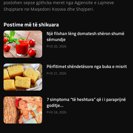
postohen sepse gjithcka meret nga Agjensite e Lajmeve
Shqiptare ne Maqedoni Kosova dhe Shqiperi.
Postime më të shikuara
Një filxhan lëng domatesh shëron shumë
sëmundje
Prill 20, 2026
Përfitimet shëndetësore nga buka e misrit
Prill 21, 2026
7 simptoma “të heshtura” që i i paraprijnë
goditje...
Prill 24, 2026