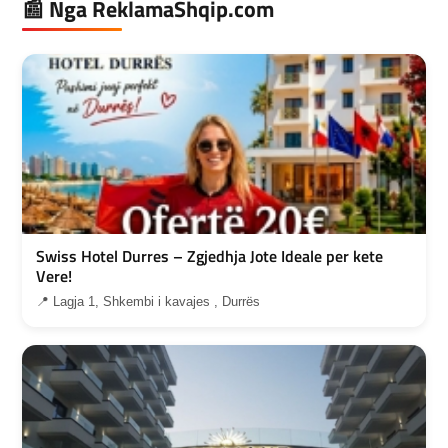
📰 Nga ReklamaShqip.com
Swiss Hotel Durres – Zgjedhja Jote Ideale per kete
Vere!
📍 Lagja 1, Shkembi i kavajes , Durrës