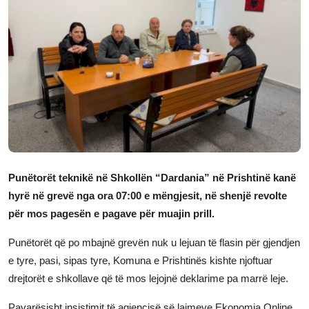
JETA
Gallery
Shqip
Punëtorët teknikë në Shkollën “Dardania” në Prishtinë kanë
hyrë në grevë nga ora 07:00 e mëngjesit, në shenjë revolte
për mos pagesën e pagave për muajin prill.
Punëtorët që po mbajnë grevën nuk u lejuan të flasin për gjendjen
e tyre, pasi, sipas tyre, Komuna e Prishtinës kishte njoftuar
drejtorët e shkollave që të mos lejojnë deklarime pa marrë leje.
Pavarësisht insistimit të agjencisë së lajmeve Ekonomia Online