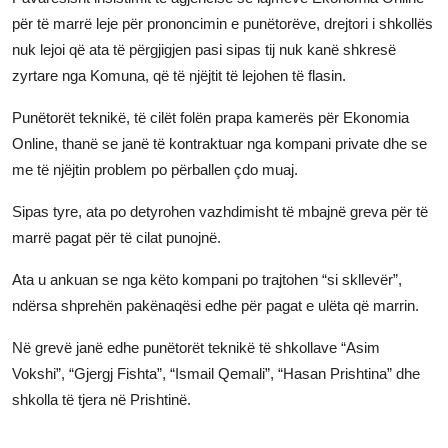
për të marrë leje për prononcimin e punëtorëve, drejtori i shkollës
nuk lejoi që ata të përgjigjen pasi sipas tij nuk kanë shkresë
zyrtare nga Komuna, që të njëjtit të lejohen të flasin.
Punëtorët teknikë, të cilët folën prapa kamerës për Ekonomia
Online, thanë se janë të kontraktuar nga kompani private dhe se
me të njëjtin problem po përballen çdo muaj.
Sipas tyre, ata po detyrohen vazhdimisht të mbajnë greva për të
marrë pagat për të cilat punojnë.
Ata u ankuan se nga këto kompani po trajtohen “si skllevër”,
ndërsa shprehën pakënaqësi edhe për pagat e ulëta që marrin.
Në grevë janë edhe punëtorët teknikë të shkollave “Asim
Vokshi”, “Gjergj Fishta”, “Ismail Qemali”, “Hasan Prishtina” dhe
shkolla të tjera në Prishtinë.