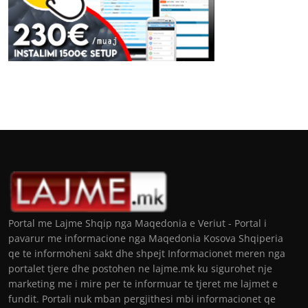
Portal me Lajme Shqip nga Maqedonia e Veriut - Portal i
pavarur me informacione nga Maqedonia Kosova Shqiperia
qe te informoheni sakt dhe shpejt Informacionet meren nga
portalet tjere dhe postohen ne lajme.mk ku sigurohet nje
marketing me i mire per te informuar te tjeret me lajmet e
fundit. Portali nuk mban pergjithesi mbi informacionet qe