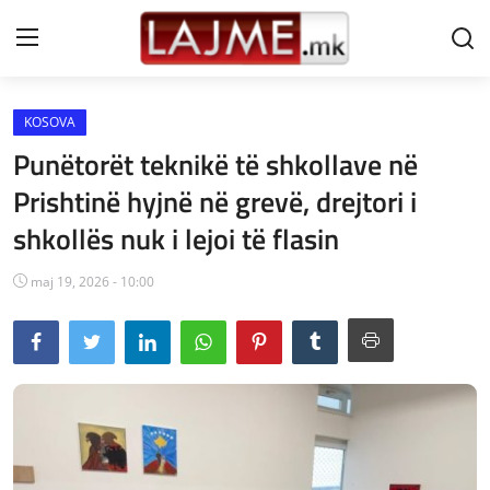
KOSOVA
Shtëpi
Punëtorët teknikë të shkollave në
LAJME MAQEDONI
Prishtinë hyjnë në grevë, drejtori i
shkollës nuk i lejoi të flasin
SHQIPERI
KOSOVA
maj 19, 2026 - 10:00
LAJME NGA BOTA
SHOWBIZ
SPORT
SHENDETI