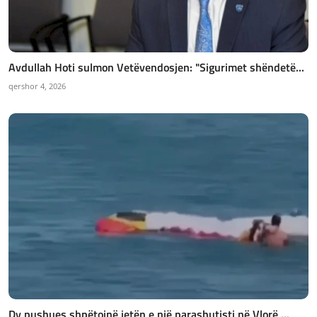
Avdullah Hoti sulmon Vetëvendosjen: "Sigurimet shëndetë...
qershor 4, 2026
Dy pushues shpëtojnë jetën e një parashutisti në Vlorë ...