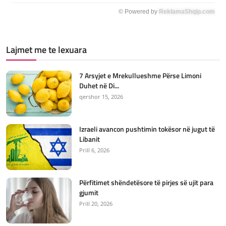
© Powered by
ReklamaShqip.com
Lajmet me te lexuara
7 Arsyjet e Mrekullueshme Përse Limoni
Duhet në Di...
qershor 15, 2026
Izraeli avancon pushtimin tokësor në jugut të
Libanit
Prill 6, 2026
Përfitimet shëndetësore të pirjes së ujit para
gjumit
Prill 20, 2026