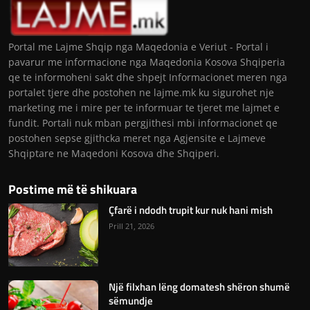
Portal me Lajme Shqip nga Maqedonia e Veriut - Portal i
pavarur me informacione nga Maqedonia Kosova Shqiperia
qe te informoheni sakt dhe shpejt Informacionet meren nga
portalet tjere dhe postohen ne lajme.mk ku sigurohet nje
marketing me i mire per te informuar te tjeret me lajmet e
fundit. Portali nuk mban pergjithesi mbi informacionet qe
postohen sepse gjithcka meret nga Agjensite e Lajmeve
Shqiptare ne Maqedoni Kosova dhe Shqiperi.
Postime më të shikuara
Çfarë i ndodh trupit kur nuk hani mish
Prill 21, 2026
Një filxhan lëng domatesh shëron shumë
sëmundje