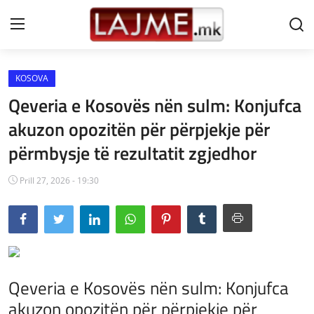
KOSOVA
Shtëpi
Qeveria e Kosovës nën sulm: Konjufca
LAJME MAQEDONI
akuzon opozitën për përpjekje për
përmbysje të rezultatit zgjedhor
SHQIPERI
KOSOVA
Prill 27, 2026 - 19:30
LAJME NGA BOTA
SHOWBIZ
SPORT
Qeveria e Kosovës nën sulm: Konjufca
akuzon opozitën për përpjekje për
SHENDETI