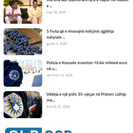
e ...
maj 18, 2026
5 fruta që e rinovojnë mëlçinë: zgjidhja
natyrale ...
gusht 4, 2026
Policia e Kosovës investon 10.64 milionë euro
në u...
qershor 13, 2026
Vdekja e një polic 35-vjeçar në Prizren: Lidhja
me...
Korrik 22, 2026