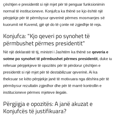
çështjen e presidentit si një mjet për të penguar funksionimin
normal të institucioneve. Konjufca ka thënë se kjo është një
përpjekje për të përmbysur qeverinë përmes mosmarrjes së
kuorumit në Kuvend, gjë që do të çonte në zgjedhje të reja.
Konjufca: "Kjo qeveri po synohet të
përmbushet përmes presidentit"
Në një deklaratë të tij, ministri i Jashtëm ka thënë se
qeveria e
sotme po synohet të përmbushet përmes presidentit
, duke iu
referuar përpjekjeve të opozitës për të përdorur çështjen e
presidentit si një mjet për të destabilizuar qeverinë. Ai ka
theksuar se këto përpjekje janë të motivuara nga dëshira për të
përmbysur rezultatin zgjedhor dhe për të marrë kontrollin e
institucioneve përmes mjeteve ilegale.
Përgjigja e opozitës: A janë akuzat e
Konjufcës të justifikuara?