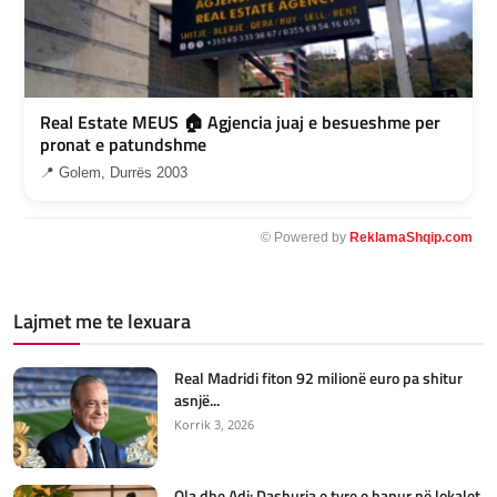
Real Estate MEUS 🏠 Agjencia juaj e besueshme per
pronat e patundshme
📍 Golem, Durrës 2003
© Powered by
ReklamaShqip.com
Lajmet me te lexuara
Real Madridi fiton 92 milionë euro pa shitur
asnjë...
Korrik 3, 2026
Ola dhe Adi: Dashuria e tyre e hapur në lokalet