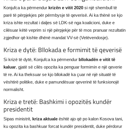
Konjufca ka përmendur
krizën e vitit 2020
si një shembull të
parë të përpjekjes për përmbysje të qeverisë. Ai ka thënë se kjo
kriza ishte rezultat i daljes së LDK-së nga koalicioni, duke e
cilësuar këtë veprim si një përpjekje për të mos pranuar rezultatin
zgjedhor që kishte dhënë mandat VV-së (Vetëvendosje).
Kriza e dytë: Bllokada e formimit të qeverisë
Si krizë të dytë, Konjufca ka përmendur
bllokadën e vitit të
kaluar
, gjatë së cilës opozita ka penguar formimin e një qeverie
të re. Ai ka theksuar se kjo bllokadë ka çuar në një situatë të
vështirë politike, duke e pamundësuar qeverinë të funksionojë
normalisht.
Kriza e tretë: Bashkimi i opozitës kundër
presidentit
Sipas ministrit,
kriza aktuale
është ajo që po kalon Kosova tani,
ku opozita ka bashkuar forcat kundër presidentit, duke përdorur