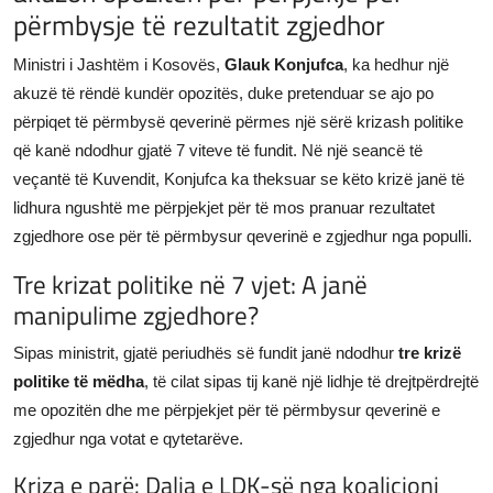
përmbysje të rezultatit zgjedhor
JETA
Ministri i Jashtëm i Kosovës,
Glauk Konjufca
, ka hedhur një
Gallery
akuzë të rëndë kundër opozitës, duke pretenduar se ajo po
përpiqet të përmbysë qeverinë përmes një sërë krizash politike
Shqip
që kanë ndodhur gjatë 7 viteve të fundit. Në një seancë të
veçantë të Kuvendit, Konjufca ka theksuar se këto krizë janë të
lidhura ngushtë me përpjekjet për të mos pranuar rezultatet
zgjedhore ose për të përmbysur qeverinë e zgjedhur nga populli.
Tre krizat politike në 7 vjet: A janë
manipulime zgjedhore?
Sipas ministrit, gjatë periudhës së fundit janë ndodhur
tre krizë
politike të mëdha
, të cilat sipas tij kanë një lidhje të drejtpërdrejtë
me opozitën dhe me përpjekjet për të përmbysur qeverinë e
zgjedhur nga votat e qytetarëve.
Kriza e parë: Dalja e LDK-së nga koalicioni