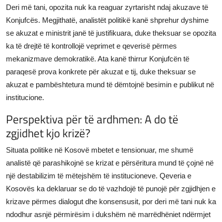
Deri më tani, opozita nuk ka reaguar zyrtarisht ndaj akuzave të
Konjufcës. Megjithatë, analistët politikë kanë shprehur dyshime
se akuzat e ministrit janë të justifikuara, duke theksuar se opozita
ka të drejtë të kontrollojë veprimet e qeverisë përmes
mekanizmave demokratikë. Ata kanë thirrur Konjufcën të
paraqesë prova konkrete për akuzat e tij, duke theksuar se
akuzat e pambështetura mund të dëmtojnë besimin e publikut në
institucione.
Perspektiva për të ardhmen: A do të
zgjidhet kjo krizë?
Situata politike në Kosovë mbetet e tensionuar, me shumë
analistë që parashikojnë se krizat e përsëritura mund të çojnë në
një destabilizim të mëtejshëm të institucioneve. Qeveria e
Kosovës ka deklaruar se do të vazhdojë të punojë për zgjidhjen e
krizave përmes dialogut dhe konsensusit, por deri më tani nuk ka
ndodhur asnjë përmirësim i dukshëm në marrëdhëniet ndërmjet