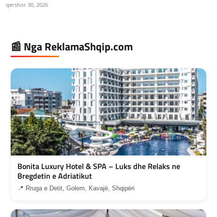
qershor 30, 2026
📰 Nga ReklamaShqip.com
Bonita Luxury Hotel & SPA – Luks dhe Relaks ne
Bregdetin e Adriatikut
📍 Rruga e Detit, Golem, Kavajë, Shqipëri