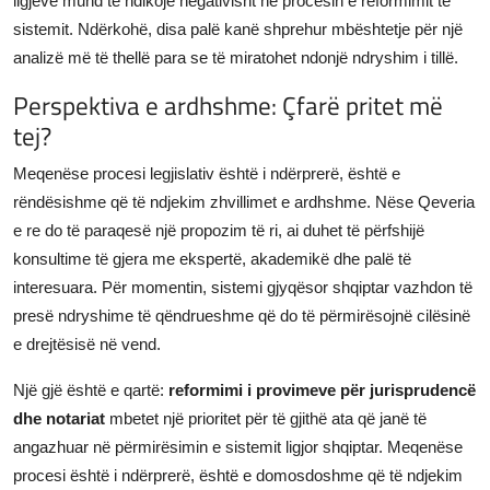
ligjeve mund të ndikojë negativisht në procesin e reformimit të
sistemit. Ndërkohë, disa palë kanë shprehur mbështetje për një
analizë më të thellë para se të miratohet ndonjë ndryshim i tillë.
Perspektiva e ardhshme: Çfarë pritet më
tej?
Meqenëse procesi legjislativ është i ndërprerë, është e
rëndësishme që të ndjekim zhvillimet e ardhshme. Nëse Qeveria
e re do të paraqesë një propozim të ri, ai duhet të përfshijë
konsultime të gjera me ekspertë, akademikë dhe palë të
interesuara. Për momentin, sistemi gjyqësor shqiptar vazhdon të
presë ndryshime të qëndrueshme që do të përmirësojnë cilësinë
e drejtësisë në vend.
Një gjë është e qartë:
reformimi i provimeve për jurisprudencë
dhe notariat
mbetet një prioritet për të gjithë ata që janë të
angazhuar në përmirësimin e sistemit ligjor shqiptar. Meqenëse
procesi është i ndërprerë, është e domosdoshme që të ndjekim