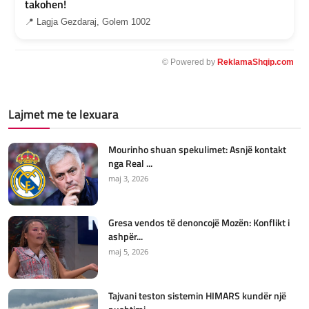
takohen!
📍 Lagja Gezdaraj, Golem 1002
© Powered by
ReklamaShqip.com
Lajmet me te lexuara
Mourinho shuan spekulimet: Asnjë kontakt
nga Real ...
maj 3, 2026
Gresa vendos të denoncojë Mozën: Konflikt i
ashpër...
maj 5, 2026
Tajvani teston sistemin HIMARS kundër një