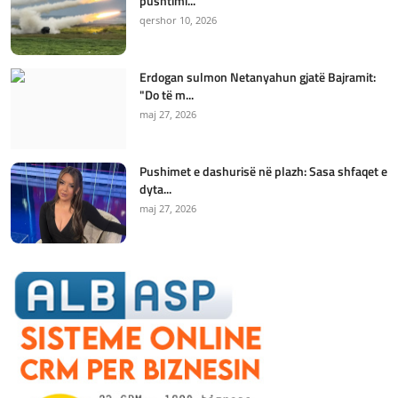
pushtimi...
qershor 10, 2026
Erdogan sulmon Netanyahun gjatë Bajramit:
"Do të m...
maj 27, 2026
Pushimet e dashurisë në plazh: Sasa shfaqet e
dyta...
maj 27, 2026