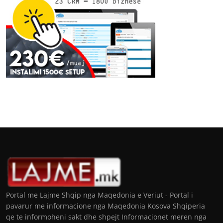
Portal me Lajme Shqip nga Maqedonia e Veriut - Portal i
pavarur me informacione nga Maqedonia Kosova Shqiperia
qe te informoheni sakt dhe shpejt Informacionet meren nga