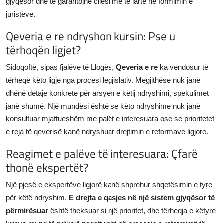
gjyqësor dhe të garantojnë cilësi më të lartë në formimin e
juristëve.
Qeveria e re ndryshon kursin: Pse u
tërhoqën ligjet?
Sidoqoftë, sipas fjalëve të Llogës,
Qeveria e re
ka vendosur të
tërheqë këto ligje nga procesi legjislativ. Megjithëse nuk janë
dhënë detaje konkrete për arsyen e këtij ndryshimi, spekulimet
janë shumë. Një mundësi është se këto ndryshime nuk janë
konsultuar mjaftueshëm me palët e interesuara ose se prioritetet
e reja të qeverisë kanë ndryshuar drejtimin e reformave ligjore.
Reagimet e palëve të interesuara: Çfarë
thonë ekspertët?
Një pjesë e ekspertëve ligjorë kanë shprehur shqetësimin e tyre
për këtë ndryshim.
E drejta e qasjes në një sistem gjyqësor të
përmirësuar
është theksuar si një prioritet, dhe tërheqja e këtyre