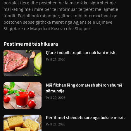
portalet tjere dhe postohen ne lajme.mk ku sigurohet nje
marketing me i mire per te informuar te tjeret me lajmet e
fundit. Portali nuk mban pergjithesi mbi informacionet qe
postohen sepse gjithcka meret nga Agjensite e Lajmeve
Shqiptare ne Maqedoni Kosova dhe Shqiperi.
Postime më të shikuara
Çfarë i ndodh trupit kur nuk hani mish
Prill 21, 2026
Një filxhan lëng domatesh shëron shumë
sëmundje
Prill 20, 2026
Përfitimet shëndetësore nga buka e misrit
Prill 21, 2026