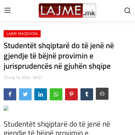
LAJME MAQEDONI
Shtëpi
Studentët shqiptarë do të jenë në
LAJME MAQEDONI
gjendje të bëjnë provimin e
jurisprudencës në gjuhën shqipe
SHQIPERI
KOSOVA
maj 19, 2026 - 09:01
LAJME NGA BOTA
SHOWBIZ
SPORT
Studentët shqiptarë do të jenë në
gjendje të bëjnë provimin e
SHENDETI