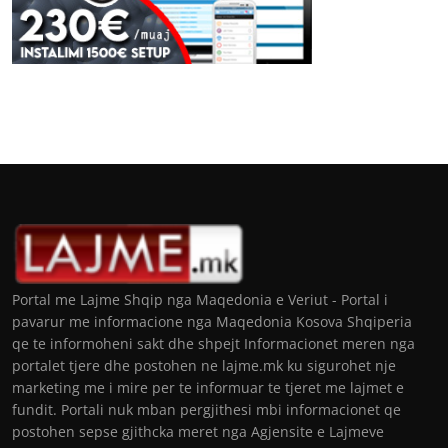
Portal me Lajme Shqip nga Maqedonia e Veriut - Portal i
pavarur me informacione nga Maqedonia Kosova Shqiperia
qe te informoheni sakt dhe shpejt Informacionet meren nga
portalet tjere dhe postohen ne lajme.mk ku sigurohet nje
marketing me i mire per te informuar te tjeret me lajmet e
fundit. Portali nuk mban pergjithesi mbi informacionet qe
postohen sepse gjithcka meret nga Agjensite e Lajmeve