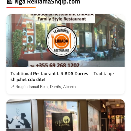
📰 Nga ReklamaShqip.com
Traditional Restaurant LIRIADA Durres – Tradita qe
shijohet cdo dite!
📍 Rrugën Ismail Beja, Durrës, Albania