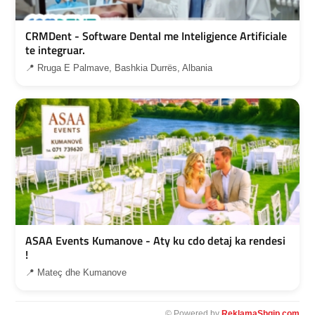
CRMDent - Software Dental me Inteligjence Artificiale
te integruar.
📍 Rruga E Palmave, Bashkia Durrës, Albania
ASAA Events Kumanove - Aty ku cdo detaj ka rendesi
!
📍 Mateç dhe Kumanove
© Powered by
ReklamaShqip.com