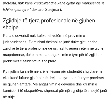
protesta, nuk kanë kredibilitet dhe kanë gjetur një mundësi që të
fshihen pas tyre,”
deklaroi Sulejmani.
Zgjidhje të tjera profesionale në gjuhën
shqipe
Puna e qeverisë nuk kufizohet vetëm në provimin e
jurisprudencës. Zv.ministri theksoi se janë duke gjetur edhe
zgjidhje të tjera profesionale që gjithashtu jepen vetëm në gjuhën
maqedonase, duke theksuar angazhimin e tyre për të zgjidhur
problemet e studentëve shqiptarë.
Ky njoftim ka sjellë njëfarë lehtësimi për studentët shqiptarë, të
cilët kanë luftuar gjatë për të drejtën e tyre për të kryer provimet
në gjuhën amtare. Me angazhimin e qeverisë dhe krijimin e
komisionit të ekspertëve, shpresat për një zgjidhje të shpejtë janë
në rritje.