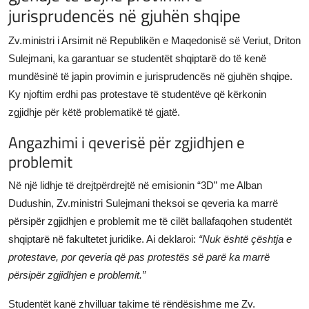
jurisprudencës në gjuhën shqipe
JETA
Zv.ministri i Arsimit në Republikën e Maqedonisë së Veriut, Driton
Gallery
Sulejmani, ka garantuar se studentët shqiptarë do të kenë
mundësinë të japin provimin e jurisprudencës në gjuhën shqipe.
Shqip
Ky njoftim erdhi pas protestave të studentëve që kërkonin
zgjidhje për këtë problematikë të gjatë.
Angazhimi i qeverisë për zgjidhjen e
problemit
Në një lidhje të drejtpërdrejtë në emisionin “3D” me Alban
Dudushin, Zv.ministri Sulejmani theksoi se qeveria ka marrë
përsipër zgjidhjen e problemit me të cilët ballafaqohen studentët
shqiptarë në fakultetet juridike. Ai deklaroi:
“Nuk është çështja e
protestave, por qeveria që pas protestës së parë ka marrë
përsipër zgjidhjen e problemit.”
Studentët kanë zhvilluar takime të rëndësishme me Zv.