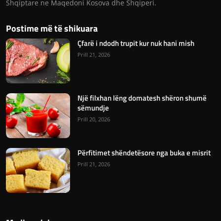
Shqiptare ne Maqedoni Kosova dhe Shqiperi.
Postime më të shikuara
Çfarë i ndodh trupit kur nuk hani mish
Prill 21, 2026
Një filxhan lëng domatesh shëron shumë
sëmundje
Prill 20, 2026
Përfitimet shëndetësore nga buka e misrit
Prill 21, 2026