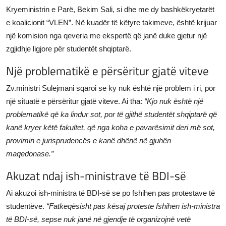
Kryeministrin e Parë, Bekim Sali, si dhe me dy bashkëkryetarët
e koalicionit “VLEN”. Në kuadër të këtyre takimeve, është krijuar
një komision nga qeveria me ekspertë që janë duke gjetur një
zgjidhje ligjore për studentët shqiptarë.
Një problematikë e përsëritur gjatë viteve
Zv.ministri Sulejmani sqaroi se ky nuk është një problem i ri, por
një situatë e përsëritur gjatë viteve. Ai tha:
“Kjo nuk është një
problematikë që ka lindur sot, por të gjithë studentët shqiptarë që
kanë kryer këtë fakultet, që nga koha e pavarësimit deri më sot,
provimin e jurisprudencës e kanë dhënë në gjuhën
maqedonase.”
Akuzat ndaj ish-ministrave të BDI-së
Ai akuzoi ish-ministra të BDI-së se po fshihen pas protestave të
studentëve.
“Fatkeqësisht pas kësaj proteste fshihen ish-ministra
të BDI-së, sepse nuk janë në gjendje të organizojnë vetë