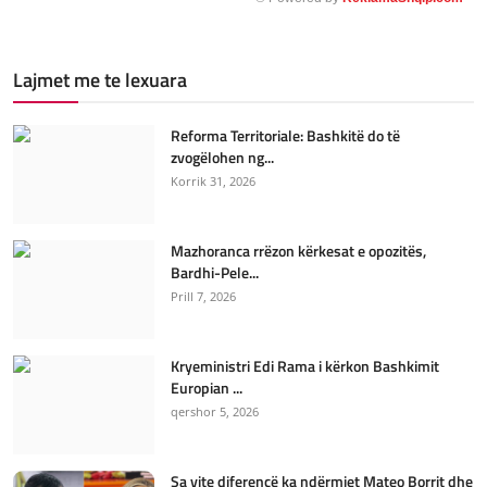
Lajmet me te lexuara
Reforma Territoriale: Bashkitë do të
zvogëlohen ng...
Korrik 31, 2026
Mazhoranca rrëzon kërkesat e opozitës,
Bardhi-Pele...
Prill 7, 2026
Kryeministri Edi Rama i kërkon Bashkimit
Europian ...
qershor 5, 2026
Sa vite diferencë ka ndërmjet Mateo Borrit dhe