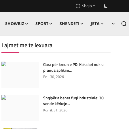
Shqip
SHOWBIZ
SPORT
SHENDETI
JETA
Lajmet me te lexuara
Gara për kreun e PD: Kokalari nuk u
pranua aplikim...
Prill 30, 2026
Shqipëria bëhet fuqi industriale: 30
vende kërkojn...
Korrik 31, 2026