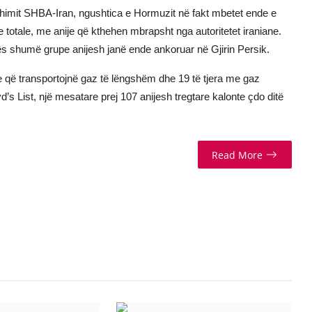
imit SHBA-Iran, ngushtica e Hormuzit në fakt mbetet ende e
je totale, me anije që kthehen mbrapsht nga autoritetet iraniane.
ës shumë grupe anijesh janë ende ankoruar në Gjirin Persik.
je që transportojnë gaz të lëngshëm dhe 19 të tjera me gaz
d’s List, një mesatare prej 107 anijesh tregtare kalonte çdo ditë
Read More