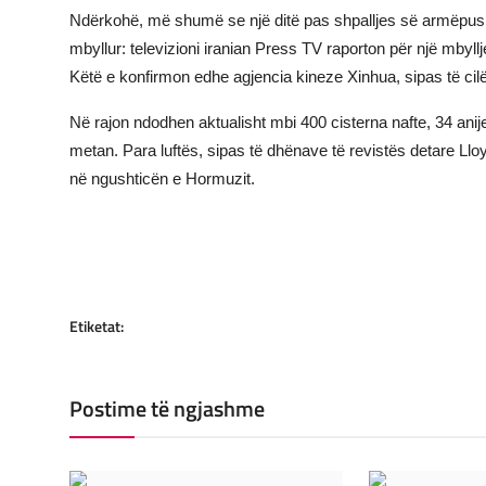
Ndërkohë, më shumë se një ditë pas shpalljes së armëpush
mbyllur: televizioni iranian Press TV raporton për një mbyll
Këtë e konfirmon edhe agjencia kineze Xinhua, sipas të cil
Në rajon ndodhen aktualisht mbi 400 cisterna nafte, 34 ani
metan. Para luftës, sipas të dhënave të revistës detare Lloy
në ngushticën e Hormuzit.
Etiketat:
Postime të ngjashme