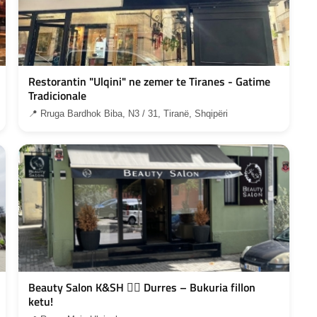
Restorantin "Ulqini" ne zemer te Tiranes - Gatime
Tradicionale
📍 Rruga Bardhok Biba, N3 / 31, Tiranë, Shqipëri
Beauty Salon K&SH 💇‍♀️ Durres – Bukuria fillon
ketu!