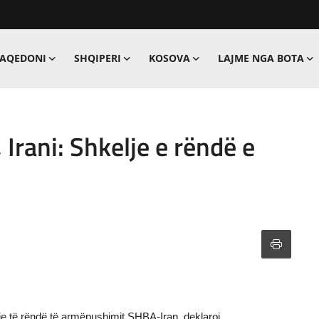
MAQEDONI
SHQIPERI
KOSOVA
LAJME NGA BOTA
 Irani: Shkelje e rëndë e
lje të rëndë të armëpushimit SHBA-Iran, deklaroi