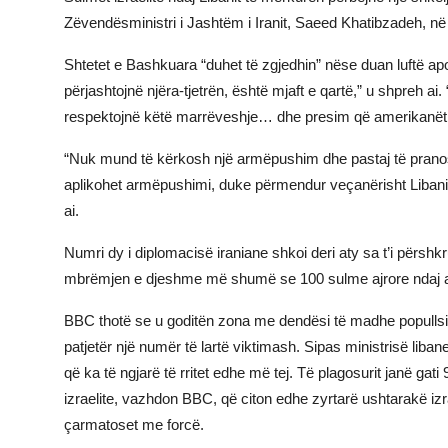
Zëvendësministri i Jashtëm i Iranit, Saeed Khatibzadeh, në
JETA
Shtetet e Bashkuara “duhet të zgjedhin” nëse duan luftë ap
Gallery
përjashtojnë njëra-tjetrën, është mjaft e qartë,” u shpreh ai
respektojnë këtë marrëveshje… dhe presim që amerikanët të 
Shqip
“Nuk mund të kërkosh një armëpushim dhe pastaj të pranosh 
aplikohet armëpushimi, duke përmendur veçanërisht Libanin, 
ai.
Numri dy i diplomacisë iraniane shkoi deri aty sa t’i përshkrua
mbrëmjen e djeshme më shumë se 100 sulme ajrore ndaj atyr
BBC thotë se u goditën zona me dendësi të madhe popullsie, d
patjetër një numër të lartë viktimash. Sipas ministrisë liba
që ka të ngjarë të rritet edhe më tej. Të plagosurit janë gati 
izraelite, vazhdon BBC, që citon edhe zyrtarë ushtarakë izr
çarmatoset me forcë.