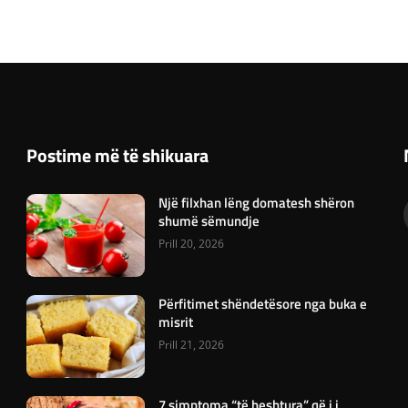
Postime më të shikuara
Një filxhan lëng domatesh shëron
shumë sëmundje
Prill 20, 2026
Përfitimet shëndetësore nga buka e
misrit
Prill 21, 2026
7 simptoma “të heshtura” që i i