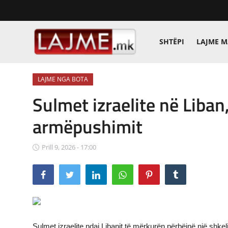
SHTËPI
LAJME 
Shtëpi
LAJME NGA BOTA
LAJME MAQEDONI
Sulmet izraelite në Liban,
SHQIPERI
armëpushimit
KOSOVA
Prill 9, 2026 - 17:00
LAJME NGA BOTA
SHOWBIZ
SPORT
SHENDETI
Sulmet izraelite ndaj Libanit të mërkurën përbëjnë një shke