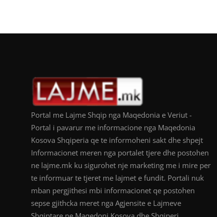
Portal me Lajme Shqip nga Maqedonia e Veriut -
Portal i pavarur me informacione nga Maqedonia
Kosova Shqiperia qe te informoheni sakt dhe shpejt
Informacionet meren nga portalet tjere dhe postohen
ne lajme.mk ku sigurohet nje marketing me i mire per
te informuar te tjeret me lajmet e fundit. Portali nuk
mban pergjithesi mbi informacionet qe postohen
sepse gjithcka meret nga Agjensite e Lajmeve
Shqiptare ne Maqedoni Kosova dhe Shqiperi.