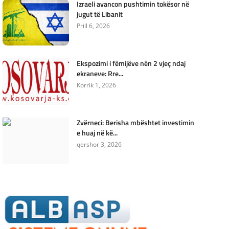
Izraeli avancon pushtimin tokësor në
jugut të Libanit
Prill 6, 2026
Ekspozimi i fëmijëve nën 2 vjeç ndaj
ekraneve: Rre...
Korrik 1, 2026
Zvërneci: Berisha mbështet investimin
e huaj në kë...
qershor 3, 2026