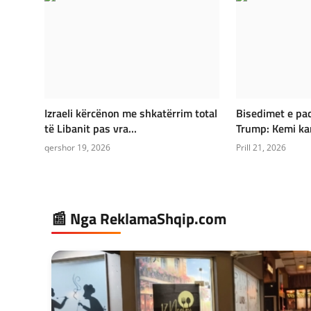
Izraeli kërcënon me shkatërrim total
Bisedimet e paq
të Libanit pas vra...
Trump: Kemi kart
qershor 19, 2026
Prill 21, 2026
📰 Nga ReklamaShqip.com