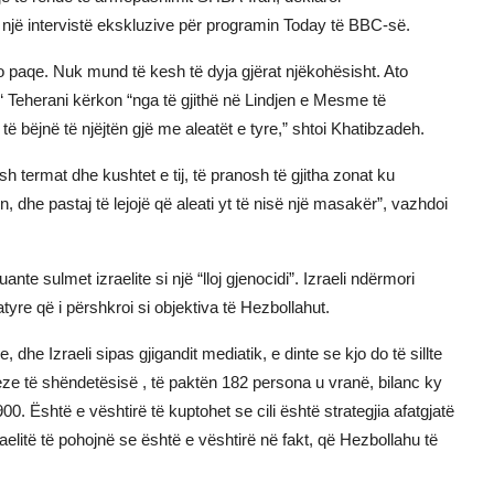
 një intervistë ekskluzive për programin Today të BBC-së.
o paqe. Nuk mund të kesh të dyja gjërat njëkohësisht. Ato
. “ Teherani kërkon “nga të gjithë në Lindjen e Mesme të
bëjnë të njëjtën gjë me aleatët e tyre,” shtoi Khatibzadeh.
termat dhe kushtet e tij, të pranosh të gjitha zonat ku
dhe pastaj të lejojë që aleati yt të nisë një masakër”, vazhdoi
nte sulmet izraelite si një “lloj gjenocidi”. Izraeli ndërmori
e që i përshkroi si objektiva të Hezbollahut.
he Izraeli sipas gjigandit mediatik, e dinte se kjo do të sillte
neze të shëndetësisë , të paktën 182 persona u vranë, bilanc ky
900. Është e vështirë të kuptohet se cili është strategjia afatgjatë
aelitë të pohojnë se është e vështirë në fakt, që Hezbollahu të