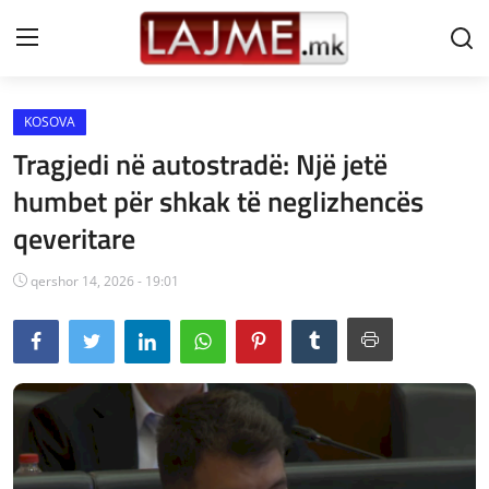
KOSOVA
Shtëpi
Tragjedi në autostradë: Një jetë
LAJME MAQEDONI
humbet për shkak të neglizhencës
qeveritare
SHQIPERI
KOSOVA
qershor 14, 2026 - 19:01
LAJME NGA BOTA
SHOWBIZ
SPORT
SHENDETI