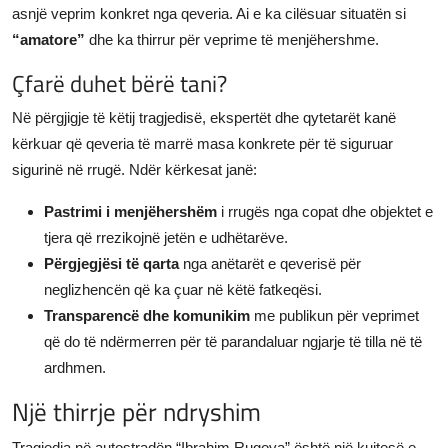
asnjë veprim konkret nga qeveria. Ai e ka cilësuar situatën si
“amatore”
dhe ka thirrur për veprime të menjëhershme.
Çfarë duhet bërë tani?
Në përgjigje të këtij tragjedisë, ekspertët dhe qytetarët kanë
kërkuar që qeveria të marrë masa konkrete për të siguruar
sigurinë në rrugë. Ndër kërkesat janë:
Pastrimi i menjëhershëm
i rrugës nga copat dhe objektet e
tjera që rrezikojnë jetën e udhëtarëve.
Përgjegjësi të qarta
nga anëtarët e qeverisë për
neglizhencën që ka çuar në këtë fatkeqësi.
Transparencë dhe komunikim
me publikun për veprimet
që do të ndërmerren për të parandaluar ngjarje të tilla në të
ardhmen.
Një thirrje për ndryshim
Tragjedia në autostradën “Ibrahim Rugova” është një kujtesë e