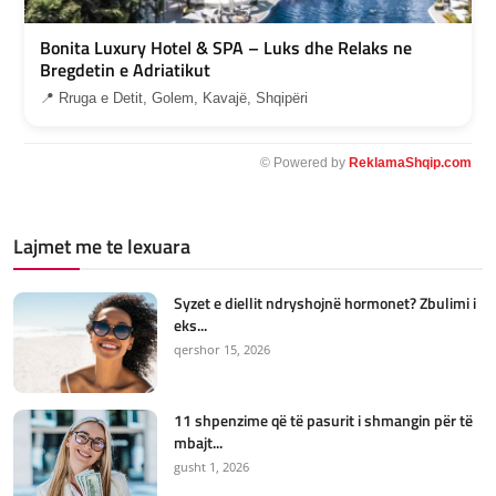
Bonita Luxury Hotel & SPA – Luks dhe Relaks ne
Bregdetin e Adriatikut
📍 Rruga e Detit, Golem, Kavajë, Shqipëri
© Powered by
ReklamaShqip.com
Lajmet me te lexuara
Syzet e diellit ndryshojnë hormonet? Zbulimi i
eks...
qershor 15, 2026
11 shpenzime që të pasurit i shmangin për të
mbajt...
gusht 1, 2026