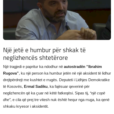
JETA
Gallery
Shqip
Një jetë e humbur për shkak të
neglizhencës shtetërore
Një tragjedi e papritur ka ndodhur në
autostradën “Ibrahim
Rugova”
, ku një person ka humbur jetën në një aksident të lidhur
drejtpërdrejt me kushtet e rrugës. Deputeti i Lidhjes Demokratike
të Kosovës,
Ermal Sadiku
, ka fajësuar qeverinë për
neglizhencën që ka çuar në këtë fatkeqësi. Sipas tij,
“një copë
dhe”
, e cila që prej tre vitesh nuk është hequr nga rruga, ka qenë
shkaku kryesor i aksidentit.