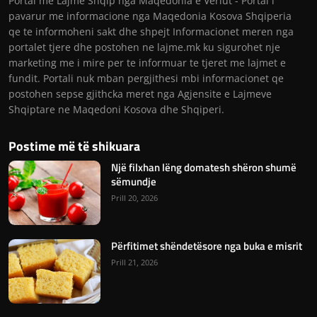
Portal me Lajme Shqip nga Maqedonia e Veriut - Portal i
pavarur me informacione nga Maqedonia Kosova Shqiperia
qe te informoheni sakt dhe shpejt Informacionet meren nga
portalet tjere dhe postohen ne lajme.mk ku sigurohet nje
marketing me i mire per te informuar te tjeret me lajmet e
fundit. Portali nuk mban pergjithesi mbi informacionet qe
postohen sepse gjithcka meret nga Agjensite e Lajmeve
Shqiptare ne Maqedoni Kosova dhe Shqiperi.
Postime më të shikuara
Një filxhan lëng domatesh shëron shumë
sëmundje
Prill 20, 2026
Përfitimet shëndetësore nga buka e misrit
Prill 21, 2026