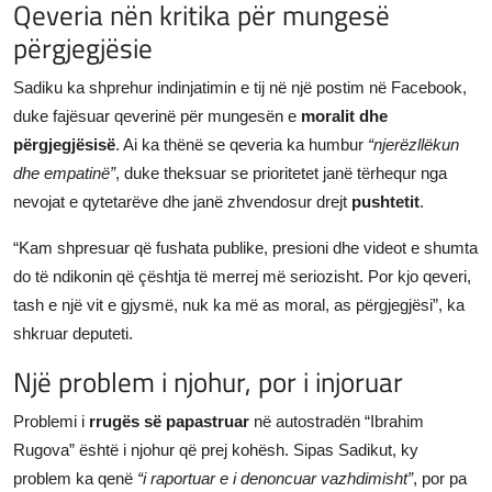
Qeveria nën kritika për mungesë
përgjegjësie
Sadiku ka shprehur indinjatimin e tij në një postim në Facebook,
duke fajësuar qeverinë për mungesën e
moralit dhe
përgjegjësisë
. Ai ka thënë se qeveria ka humbur
“njerëzllëkun
dhe empatinë”
, duke theksuar se prioritetet janë tërhequr nga
nevojat e qytetarëve dhe janë zhvendosur drejt
pushtetit
.
“Kam shpresuar që fushata publike, presioni dhe videot e shumta
do të ndikonin që çështja të merrej më seriozisht. Por kjo qeveri,
tash e një vit e gjysmë, nuk ka më as moral, as përgjegjësi”, ka
shkruar deputeti.
Një problem i njohur, por i injoruar
Problemi i
rrugës së papastruar
në autostradën “Ibrahim
Rugova” është i njohur që prej kohësh. Sipas Sadikut, ky
problem ka qenë
“i raportuar e i denoncuar vazhdimisht”
, por pa