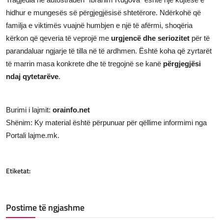
hidhur e mungesës së përgjegjësisë shtetërore. Ndërkohë që
familja e viktimës vuajnë humbjen e një të afërmi, shoqëria
kërkon që qeveria të veprojë me
urgjencë dhe seriozitet
për të
parandaluar ngjarje të tilla në të ardhmen. Është koha që zyrtarët
të marrin masa konkrete dhe të tregojnë se kanë
përgjegjësi
ndaj qytetarëve
.
Burimi i lajmit:
orainfo.net
Shënim: Ky material është përpunuar për qëllime informimi nga
Portali lajme.mk.
Etiketat:
Postime të ngjashme