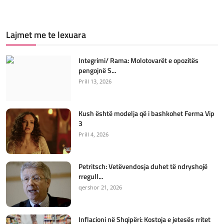
Lajmet me te lexuara
Integrimi/ Rama: Molotovarët e opozitës
pengojnë S...
Prill 13, 2026
Kush është modelja që i bashkohet Ferma Vip
3
Prill 4, 2026
Petritsch: Vetëvendosja duhet të ndryshojë
rregull...
qershor 21, 2026
Inflacioni në Shqipëri: Kostoja e jetesës rritet