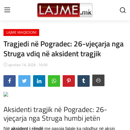
LAJME MAQEDONI
Shtëpi
Tragjedi në Pogradec: 26-vjeçarja nga
LAJME MAQEDONI
Struga vdiq në aksident tragjik
SHQIPERI
qershor 14, 2026 - 16:00
KOSOVA
LAJME NGA BOTA
SHOWBIZ
Aksidenti tragjik në Pogradec: 26-
SPORT
vjeçarja nga Struga humbi jetën
SHENDETI
Një
aksident i rëndë
me pasoja fatale ka ndodhur në aksin