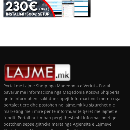
Portal me Lajme Shqip nga Maqedonia e Veriut - Portal i
pavarur me informacione nga Maqedonia Kosova Shqiperia
qe te informoheni sakt dhe shpejt Informacionet meren nga
portalet tjere dhe postohen ne lajme.mk ku sigurohet nje
marketing me i mire per te informuar te tjeret me lajmet e
fundit. Portali nuk mban pergjithesi mbi informacionet qe
postohen sepse gjithcka meret nga Agjensite e Lajmeve