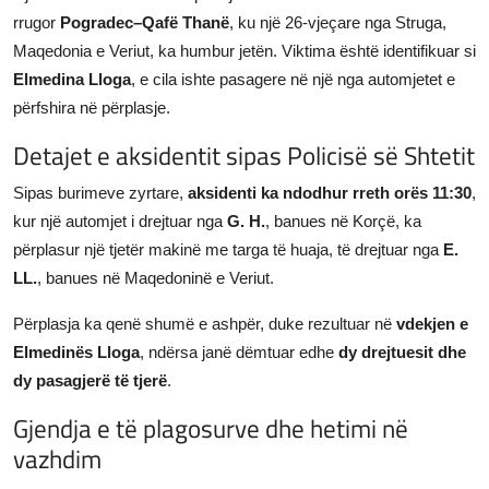
rrugor
Pogradec–Qafë Thanë
, ku një 26-vjeçare nga Struga,
JETA
Maqedonia e Veriut, ka humbur jetën. Viktima është identifikuar si
Gallery
Elmedina Lloga
, e cila ishte pasagere në një nga automjetet e
përfshira në përplasje.
Shqip
Detajet e aksidentit sipas Policisë së Shtetit
Sipas burimeve zyrtare,
aksidenti ka ndodhur rreth orës 11:30
,
kur një automjet i drejtuar nga
G. H.
, banues në Korçë, ka
përplasur një tjetër makinë me targa të huaja, të drejtuar nga
E.
LL.
, banues në Maqedoninë e Veriut.
Përplasja ka qenë shumë e ashpër, duke rezultuar në
vdekjen e
Elmedinës Lloga
, ndërsa janë dëmtuar edhe
dy drejtuesit dhe
dy pasagjerë të tjerë
.
Gjendja e të plagosurve dhe hetimi në
vazhdim