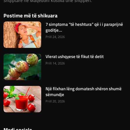
Shqiptare ne Maqedoni Kosova dhe Shqiperi.
Postime më të shikuara
7 simptoma “të heshtura” që i i paraprijnë
goditje...
Prill 24, 2026
Vlerat ushqyese të fikut të detit
Prill 14, 2026
Një filxhan lëng domatesh shëron shumë
sëmundje
Prill 20, 2026
Medi sociale