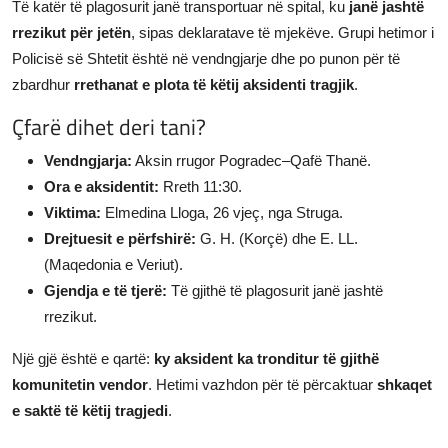
Të katër të plagosurit janë transportuar në spital, ku
janë jashtë
rrezikut për jetën
, sipas deklaratave të mjekëve. Grupi hetimor i
Policisë së Shtetit është në vendngjarje dhe po punon për të
zbardhur
rrethanat e plota të këtij aksidenti tragjik
.
Çfarë dihet deri tani?
Vendngjarja:
Aksin rrugor Pogradec–Qafë Thanë.
Ora e aksidentit:
Rreth 11:30.
Viktima:
Elmedina Lloga, 26 vjeç, nga Struga.
Drejtuesit e përfshirë:
G. H. (Korçë) dhe E. LL.
(Maqedonia e Veriut).
Gjendja e të tjerë:
Të gjithë të plagosurit janë jashtë
rrezikut.
Një gjë është e qartë:
ky aksident ka tronditur të gjithë
komunitetin vendor
. Hetimi vazhdon për të përcaktuar
shkaqet
e saktë të këtij tragjedi
.