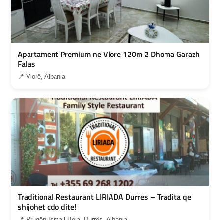
Apartament Premium ne Vlore 120m 2 Dhoma Garazh
Falas
📍 Vlorë, Albania
Traditional Restaurant LIRIADA Durres – Tradita qe
shijohet cdo dite!
📍 Rrugën Ismail Beja, Durrës, Albania