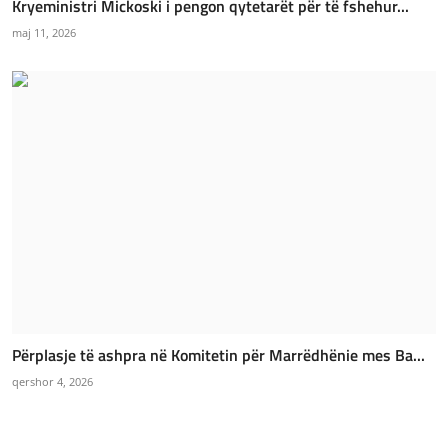
Kryeministri Mickoski i pengon qytetarët për të fshehur...
maj 11, 2026
Përplasje të ashpra në Komitetin për Marrëdhënie mes Ba...
qershor 4, 2026