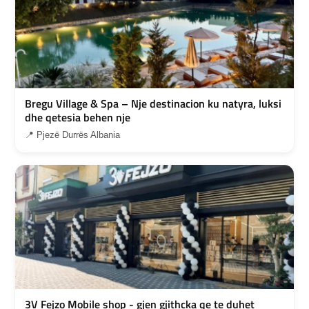
Bregu Village & Spa – Nje destinacion ku natyra, luksi
dhe qetesia behen nje
📍 Pjezë Durrës Albania
3V Fejzo Mobile shop - gjen gjithcka qe te duhet