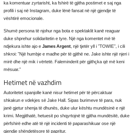
ka komentuar zyrtarisht, ka fshirë të gjitha postimet e saj nga
profili i saj në Instagram, duke lënë fansat në një gjendje të
vështirë emocionale.
Shumë persona të njohur nga bota e spektaklit kanë reaguar
duke shprehur solidaritetin e tyre. Një nga komentet më të
ndjekura ishte ajo e
James Argent
, një tjetër yll i "TOWIE", i cili
shkroi: "Një humbje e madhe për të gjithë ne. Jake ishte një njeri i
mirë dhe një mik i vërtetë. Faleminderit për gjithçka që më keni
mësuar."
Hetimet në vazhdim
Autoritetet spanjolle kanë nisur hetimet për të përcaktuar
shkakun e vdekjes së Jake Hall. Sipas burimeve të para, nuk
janë gjetur shenja të dhunës, duke ulur kështu mundësinë e një
krimi. Megjithatë, hetuesit po shqyrtojnë të gjitha mundësitë, duke
përfshirë edhe atë të një incidenti të paparashikuar ose një
gjendje shëndetësore të papritur.