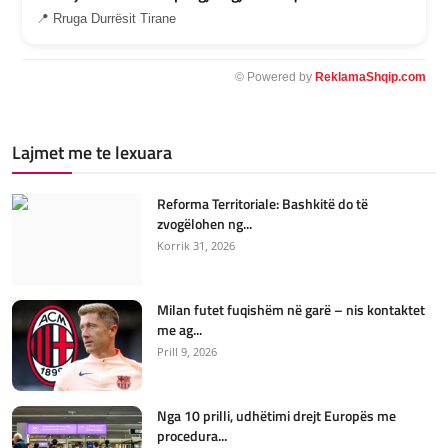
📍 Rruga Durrësit Tirane
© Powered by
ReklamaShqip.com
Lajmet me te lexuara
Reforma Territoriale: Bashkitë do të
zvogëlohen ng...
Korrik 31, 2026
Milan futet fuqishëm në garë – nis kontaktet
me ag...
Prill 9, 2026
Nga 10 prilli, udhëtimi drejt Europës me
procedura...