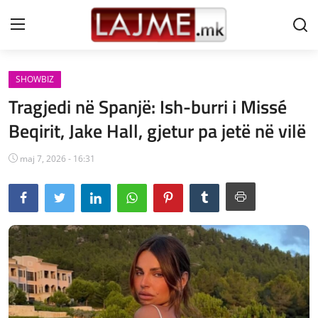
SHOWBIZ
Shtëpi
Tragjedi në Spanjë: Ish-burri i Missé
LAJME MAQEDONI
Beqirit, Jake Hall, gjetur pa jetë në vilë
SHQIPERI
maj 7, 2026 - 16:31
KOSOVA
LAJME NGA BOTA
SHOWBIZ
SPORT
SHENDETI