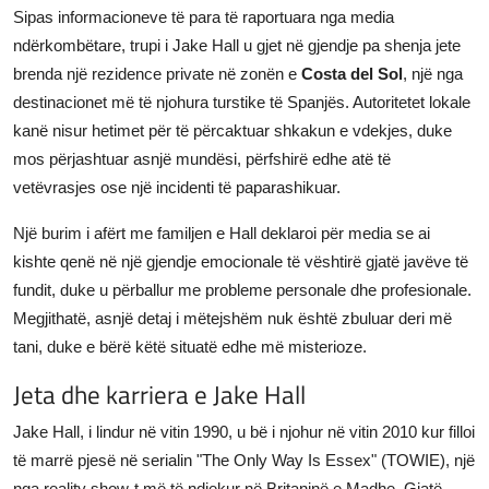
Sipas informacioneve të para të raportuara nga media
ndërkombëtare, trupi i Jake Hall u gjet në gjendje pa shenja jete
brenda një rezidence private në zonën e
Costa del Sol
, një nga
destinacionet më të njohura turstike të Spanjës. Autoritetet lokale
kanë nisur hetimet për të përcaktuar shkakun e vdekjes, duke
mos përjashtuar asnjë mundësi, përfshirë edhe atë të
vetëvrasjes ose një incidenti të paparashikuar.
Një burim i afërt me familjen e Hall deklaroi për media se ai
kishte qenë në një gjendje emocionale të vështirë gjatë javëve të
fundit, duke u përballur me probleme personale dhe profesionale.
Megjithatë, asnjë detaj i mëtejshëm nuk është zbuluar deri më
tani, duke e bërë këtë situatë edhe më misterioze.
Jeta dhe karriera e Jake Hall
Jake Hall, i lindur në vitin 1990, u bë i njohur në vitin 2010 kur filloi
të marrë pjesë në serialin "The Only Way Is Essex" (TOWIE), një
nga reality show-t më të ndjekur në Britaninë e Madhe. Gjatë