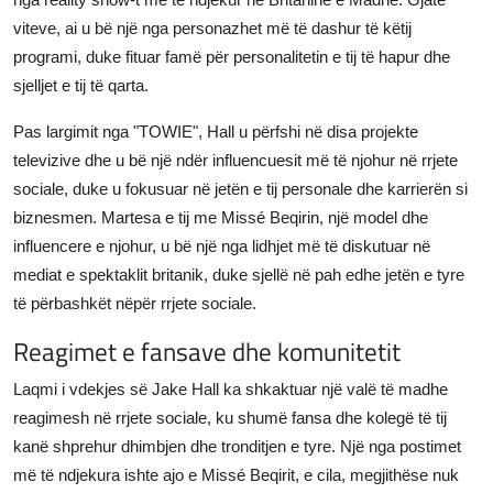
viteve, ai u bë një nga personazhet më të dashur të këtij
programi, duke fituar famë për personalitetin e tij të hapur dhe
sjelljet e tij të qarta.
Pas largimit nga "TOWIE", Hall u përfshi në disa projekte
televizive dhe u bë një ndër influencuesit më të njohur në rrjete
sociale, duke u fokusuar në jetën e tij personale dhe karrierën si
biznesmen. Martesa e tij me Missé Beqirin, një model dhe
influencere e njohur, u bë një nga lidhjet më të diskutuar në
mediat e spektaklit britanik, duke sjellë në pah edhe jetën e tyre
të përbashkët nëpër rrjete sociale.
Reagimet e fansave dhe komunitetit
Laqmi i vdekjes së Jake Hall ka shkaktuar një valë të madhe
reagimesh në rrjete sociale, ku shumë fansa dhe kolegë të tij
kanë shprehur dhimbjen dhe tronditjen e tyre. Një nga postimet
më të ndjekura ishte ajo e Missé Beqirit, e cila, megjithëse nuk