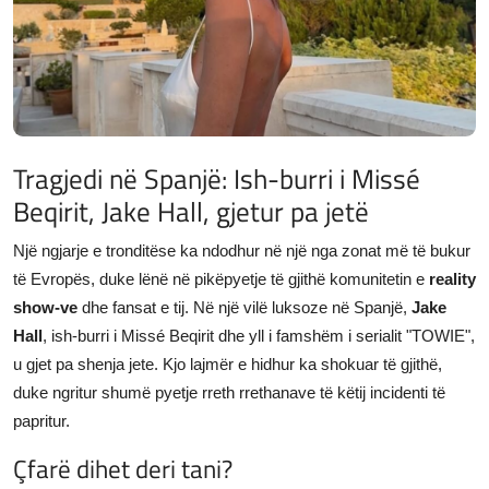
JETA
Gallery
Shqip
Tragjedi në Spanjë: Ish-burri i Missé
Beqirit, Jake Hall, gjetur pa jetë
Një ngjarje e tronditëse ka ndodhur në një nga zonat më të bukur
të Evropës, duke lënë në pikëpyetje të gjithë komunitetin e
reality
show-ve
dhe fansat e tij. Në një vilë luksoze në Spanjë,
Jake
Hall
, ish-burri i Missé Beqirit dhe yll i famshëm i serialit "TOWIE",
u gjet pa shenja jete. Kjo lajmër e hidhur ka shokuar të gjithë,
duke ngritur shumë pyetje rreth rrethanave të këtij incidenti të
papritur.
Çfarë dihet deri tani?