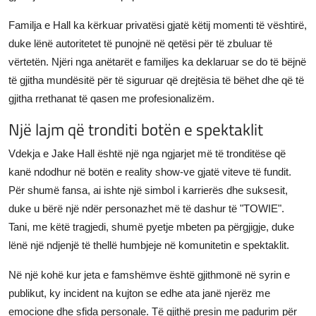
Familja e Hall ka kërkuar privatësi gjatë këtij momenti të vështirë,
duke lënë autoritetet të punojnë në qetësi për të zbuluar të
vërtetën. Njëri nga anëtarët e familjes ka deklaruar se do të bëjnë
të gjitha mundësitë për të siguruar që drejtësia të bëhet dhe që të
gjitha rrethanat të qasen me profesionalizëm.
Një lajm që tronditi botën e spektaklit
Vdekja e Jake Hall është një nga ngjarjet më të tronditëse që
kanë ndodhur në botën e reality show-ve gjatë viteve të fundit.
Për shumë fansa, ai ishte një simbol i karrierës dhe suksesit,
duke u bërë një ndër personazhet më të dashur të "TOWIE".
Tani, me këtë tragjedi, shumë pyetje mbeten pa përgjigje, duke
lënë një ndjenjë të thellë humbjeje në komunitetin e spektaklit.
Në një kohë kur jeta e famshëmve është gjithmonë në syrin e
publikut, ky incident na kujton se edhe ata janë njerëz me
emocione dhe sfida personale. Të gjithë presin me padurim për