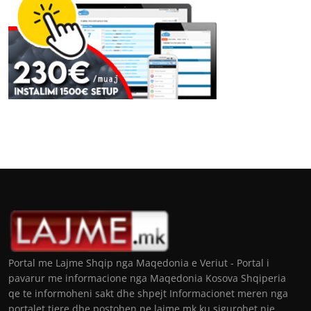
Portal me Lajme Shqip nga Maqedonia e Veriut - Portal i
pavarur me informacione nga Maqedonia Kosova Shqiperia
qe te informoheni sakt dhe shpejt Informacionet meren nga
portalet tjere dhe postohen ne lajme.mk ku sigurohet nje