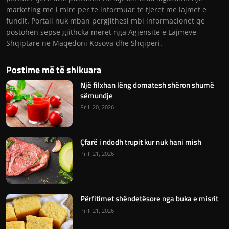
marketing me i mire per te informuar te tjeret me lajmet e
fundit. Portali nuk mban pergjithesi mbi informacionet qe
postohen sepse gjithcka meret nga Agjensite e Lajmeve
Shqiptare ne Maqedoni Kosova dhe Shqiperi.
Postime më të shikuara
Një filxhan lëng domatesh shëron shumë
sëmundje
Prill 20, 2026
Çfarë i ndodh trupit kur nuk hani mish
Prill 21, 2026
Përfitimet shëndetësore nga buka e misrit
Prill 21, 2026