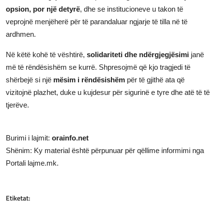
opsion, por një detyrë
, dhe se institucioneve u takon të
veprojnë menjëherë për të parandaluar ngjarje të tilla në të
ardhmen.
Në këtë kohë të vështirë,
solidariteti dhe ndërgjegjësimi
janë
më të rëndësishëm se kurrë. Shpresojmë që kjo tragjedi të
shërbejë si një
mësim i rëndësishëm
për të gjithë ata që
vizitojnë plazhet, duke u kujdesur për sigurinë e tyre dhe atë të të
tjerëve.
Burimi i lajmit:
orainfo.net
Shënim: Ky material është përpunuar për qëllime informimi nga
Portali lajme.mk.
Etiketat: