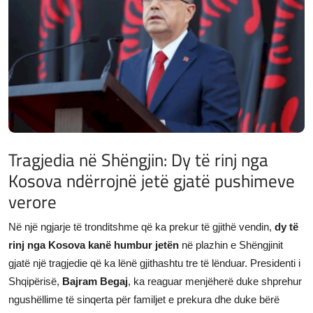
JETA
Gallery
Shqip
Tragjedia në Shëngjin: Dy të rinj nga
Kosova ndërrojnë jetë gjatë pushimeve
verore
Në një ngjarje të tronditshme që ka prekur të gjithë vendin,
dy të
rinj nga Kosova kanë humbur jetën
në plazhin e Shëngjinit
gjatë një tragjedie që ka lënë gjithashtu tre të lënduar. Presidenti i
Shqipërisë,
Bajram Begaj
, ka reaguar menjëherë duke shprehur
ngushëllime të sinqerta për familjet e prekura dhe duke bërë