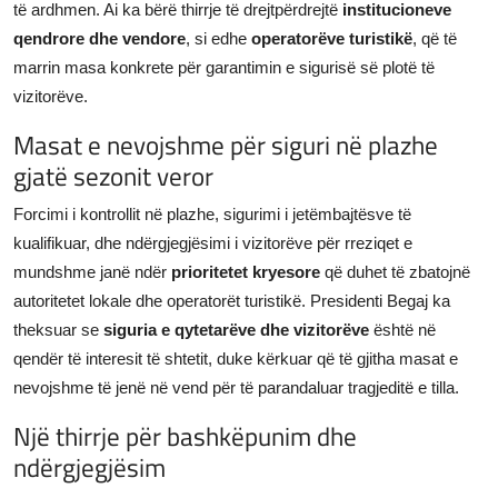
të ardhmen. Ai ka bërë thirrje të drejtpërdrejtë
institucioneve
qendrore dhe vendore
, si edhe
operatorëve turistikë
, që të
marrin masa konkrete për garantimin e sigurisë së plotë të
vizitorëve.
Masat e nevojshme për siguri në plazhe
gjatë sezonit veror
Forcimi i kontrollit në plazhe, sigurimi i jetëmbajtësve të
kualifikuar, dhe ndërgjegjësimi i vizitorëve për rreziqet e
mundshme janë ndër
prioritetet kryesore
që duhet të zbatojnë
autoritetet lokale dhe operatorët turistikë. Presidenti Begaj ka
theksuar se
siguria e qytetarëve dhe vizitorëve
është në
qendër të interesit të shtetit, duke kërkuar që të gjitha masat e
nevojshme të jenë në vend për të parandaluar tragjeditë e tilla.
Një thirrje për bashkëpunim dhe
ndërgjegjësim