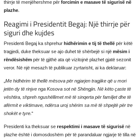
thirrje të menjëhershme për
forcimin e masave të sigurisë në
plazhe
.
Reagimi i Presidentit Begaj: Një thirrje për
siguri dhe kujdes
Presidenti Begaj ka shprehur
hidhërimin e tij të thellë
për këtë
tragjedi, duke theksuar se ajo duhet të shërbejë si një
mësim i
rëndësishëm
për të gjithë ata që vizitojnë plazhet gjatë sezonit
veror. Në një mesazh të publikuar zyrtarisht, ai ka deklaruar:
„
Me hidhërim të thellë mësova për ngjarjen tragjike që u mori
jetën dy të rinjve nga Kosova sot në Shëngjin. Në këto çaste të
vështira, shpreh ngushëllimet më të sinqerta për familjet dhe të
afërmit e viktimave, ndërsa uroj shërim sa më të shpejtë për tre
shokët e tyre.
“
Presidenti ka theksuar se
respektimi i masave të sigurisë
në
plazhe është i domosdoshëm për të parandaluar ngjarje të tilla në