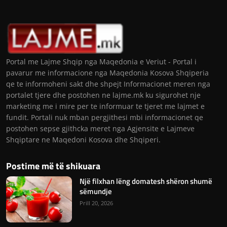
Portal me Lajme Shqip nga Maqedonia e Veriut - Portal i
pavarur me informacione nga Maqedonia Kosova Shqiperia
qe te informoheni sakt dhe shpejt Informacionet meren nga
portalet tjere dhe postohen ne lajme.mk ku sigurohet nje
marketing me i mire per te informuar te tjeret me lajmet e
fundit. Portali nuk mban pergjithesi mbi informacionet qe
postohen sepse gjithcka meret nga Agjensite e Lajmeve
Shqiptare ne Maqedoni Kosova dhe Shqiperi.
Postime më të shikuara
Një filxhan lëng domatesh shëron shumë
sëmundje
Prill 20, 2026