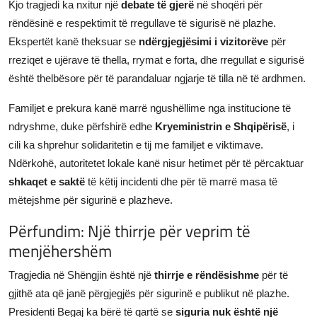
Kjo tragjedi ka nxitur një
debate të gjerë
në shoqëri për
rëndësinë e respektimit të rregullave të sigurisë në plazhe.
Ekspertët kanë theksuar se
ndërgjegjësimi i vizitorëve
për
rreziqet e ujërave të thella, rrymat e forta, dhe rregullat e sigurisë
është thelbësore për të parandaluar ngjarje të tilla në të ardhmen.
Familjet e prekura kanë marrë ngushëllime nga institucione të
ndryshme, duke përfshirë edhe
Kryeministrin e Shqipërisë
, i
cili ka shprehur solidaritetin e tij me familjet e viktimave.
Ndërkohë, autoritetet lokale kanë nisur hetimet për të përcaktuar
shkaqet e saktë
të këtij incidenti dhe për të marrë masa të
mëtejshme për sigurinë e plazheve.
Përfundim: Një thirrje për veprim të
menjëhershëm
Tragjedia në Shëngjin është një
thirrje e rëndësishme
për të
gjithë ata që janë përgjegjës për sigurinë e publikut në plazhe.
Presidenti Begaj ka bërë të qartë se
siguria nuk është një