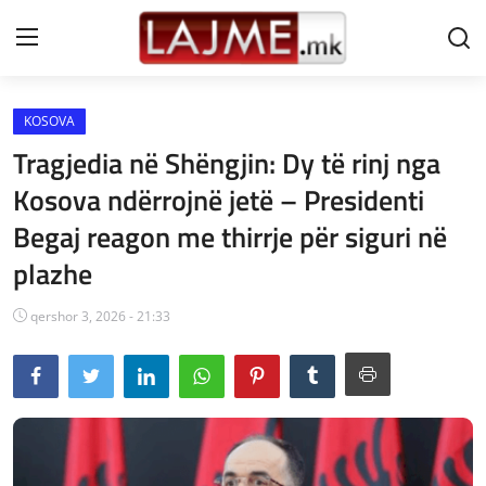
KOSOVA
Shtëpi
Tragjedia në Shëngjin: Dy të rinj nga
LAJME MAQEDONI
Kosova ndërrojnë jetë – Presidenti
Begaj reagon me thirrje për siguri në
SHQIPERI
plazhe
KOSOVA
qershor 3, 2026 - 21:33
LAJME NGA BOTA
SHOWBIZ
SPORT
SHENDETI