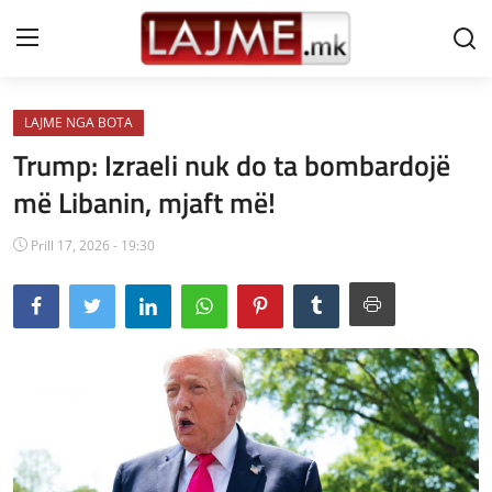
LAJME NGA BOTA
Shtëpi
Trump: Izraeli nuk do ta bombardojë
LAJME MAQEDONI
më Libanin, mjaft më!
SHQIPERI
Prill 17, 2026 - 19:30
KOSOVA
LAJME NGA BOTA
SHOWBIZ
SPORT
SHENDETI