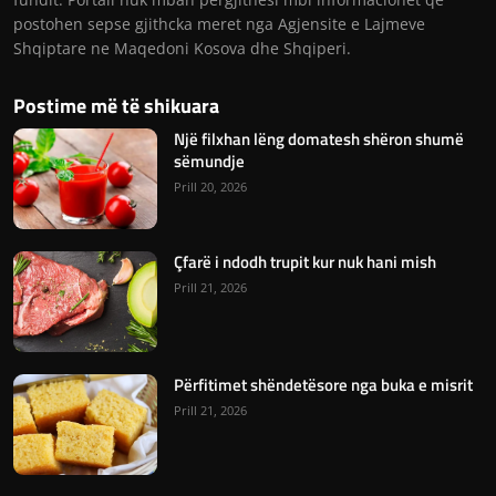
postohen sepse gjithcka meret nga Agjensite e Lajmeve
Shqiptare ne Maqedoni Kosova dhe Shqiperi.
Postime më të shikuara
Një filxhan lëng domatesh shëron shumë
sëmundje
Prill 20, 2026
Çfarë i ndodh trupit kur nuk hani mish
Prill 21, 2026
Përfitimet shëndetësore nga buka e misrit
Prill 21, 2026