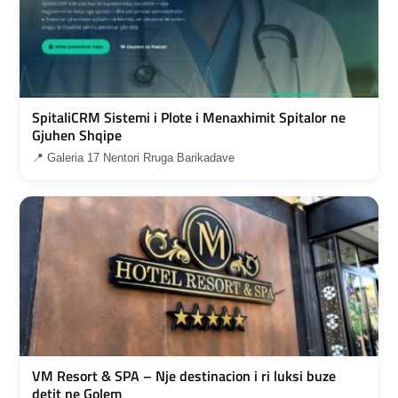
SpitaliCRM Sistemi i Plote i Menaxhimit Spitalor ne
Gjuhen Shqipe
📍 Galeria 17 Nentori Rruga Barikadave
VM Resort & SPA – Nje destinacion i ri luksi buze
detit ne Golem