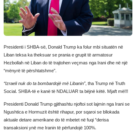
JETA
Gallery
Shqip
Presidenti i SHBA-së, Donald Trump ka folur mbi situatën në
Liban teksa ka theksuar se prania e grupit të armatosur
Hezbollah në Liban do të trajtohen veçmas nga Irani dhe në një
“mënyrë të përshtatshme”.
“Izraeli nuk do ta bombardojë më Libanin”
, tha Trump në Truth
Social. SHBA-të e kanë të NDALUAR ta bëjnë këtë. Mjaft më!!!
Presidenti Donald Trump gjithashtu njoftoi sot lajmin nga Irani se
Ngushtica e Hormuzit është rihapur, por sqaroi se bllokada
aktuale detare amerikane do të mbetet në fuqi “derisa
transaksioni ynë me Iranin të përfundojë 100%.