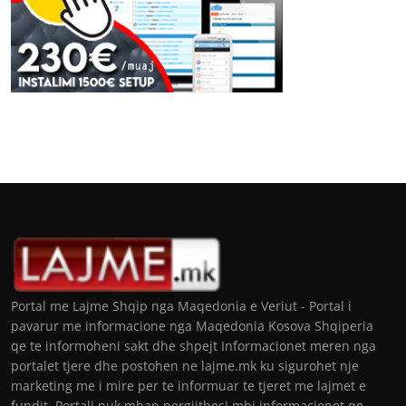
Portal me Lajme Shqip nga Maqedonia e Veriut - Portal i
pavarur me informacione nga Maqedonia Kosova Shqiperia
qe te informoheni sakt dhe shpejt Informacionet meren nga
portalet tjere dhe postohen ne lajme.mk ku sigurohet nje
marketing me i mire per te informuar te tjeret me lajmet e
fundit. Portali nuk mban pergjithesi mbi informacionet qe